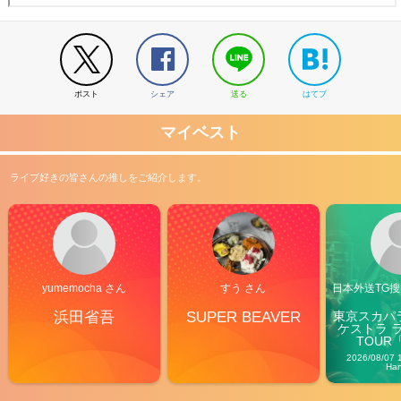
ポスト
シェア
送る
はてブ
マイベスト
ライブ好きの皆さんの推しをご紹介します。
yumemocha さん
すう さん
日本外送TG搜@
浜田省吾
SUPER BEAVER
東京スカパ
ケストラ 
TOUR「V
Carn
2026/08/07 
Ha