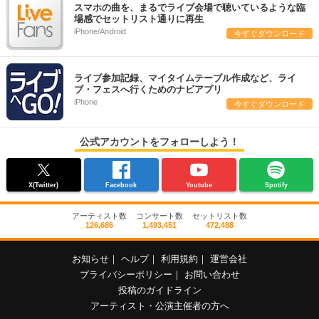
スマホの曲を、まるでライブ会場で聴いているような臨
場感でセットリスト通りに再生
iPhone/Android
今すぐダウンロード
ライブ参加記録、マイタイムテーブル作成など、ライ
ブ・フェスへ行くためのナビアプリ
iPhone
今すぐダウンロード
公式アカウントをフォローしよう！
X(Twitter)
Facebook
Youtube
Spotify
アーティスト数
コンサート数
セットリスト数
126,686
1,493,451
472,488
お知らせ
｜
ヘルプ
｜
利用規約
｜
運営会社
プライバシーポリシー
｜
お問い合わせ
投稿のガイドライン
アーティスト・公演主催者の方へ