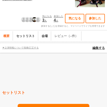
気になる
参加した
気になる
参加した
3
4
人
人
参加する(した)を登録すると、マイページでライブを管理できます
概要
セットリスト
会場
レビュー（--件）
▼公演情報について指摘/訂正する
編集する
セットリスト