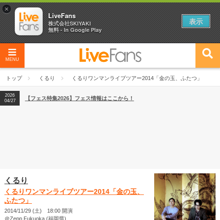
×
LiveFans
表示
株式会社SKIYAKI
無料 - In Google Play
MENU
2026
【フェス特集2026】フェス情報はここから！
04/27
トップ
くるり
くるりワンマンライブツアー2014「金の玉、ふたつ」
2026
【ライブ動員ランキング】2026年上半期編発表！
07/28
2026
【フェス特集2026】フェス情報はここから！
04/27
2026
【ライブ動員ランキング】2026年上半期編発表！
07/28
くるり
くるりワンマンライブツアー2014「金の玉、
ふたつ」
2014/11/29 (土) 18:00 開演
＠Zepp Fukuoka (福岡県)