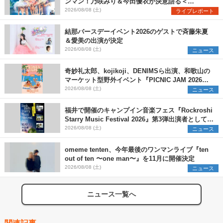
ンマン！乃咲みり＆今田優衣が決意語る＜
Onephony新体制1st Oneman Live はじまりの夏
2026/08/08 (土)
ライブレポート
＞
結那バースデーイベント2026のゲストで斉藤朱夏
＆愛美の出演が決定
2026/08/08 (土)
ニュース
奇妙礼太郎、kojikoji、DENIMSら出演、和歌山の
マーケット型野外イベント『PICNIC JAM 2026』
早割チケット発売開始
2026/08/08 (土)
ニュース
福井で開催のキャンプイン音楽フェス『Rockroshi
Starry Music Festival 2026』第3弾出演者として
SCOOBIE DO、かりゆし58、Reiを発表
2026/08/08 (土)
ニュース
omeme tenten、今年最後のワンマンライブ『ten
out of ten 〜one man〜』を11月に開催決定
2026/08/08 (土)
ニュース
ニュース一覧へ
関連記事