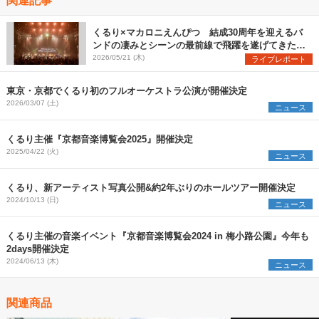
くるり×マカロニえんぴつ 結成30周年を迎えるバ
ンドの凄みとシーンの最前線で飛躍を遂げてきたバ
ンドの勢いを見た『MUSIC SPLASH!!』2日目レポ
2026/05/21 (木)
ライブレポート
ート
東京・京都でくるり初のフルオーケストラ公演が開催決定
2026/03/07 (土)
ニュース
くるり主催『京都音楽博覧会2025』開催決定
2025/04/22 (火)
ニュース
くるり、新アーティスト写真公開&約2年ぶりのホールツアー開催決定
2024/10/13 (日)
ニュース
くるり主催の音楽イベント『京都音楽博覧会2024 in 梅小路公園』今年も
2days開催決定
2024/06/13 (木)
ニュース
関連商品