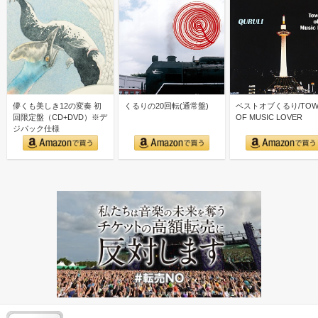
儚くも美しき12の変奏 初
くるりの20回転(通常盤)
ベストオブくるり/TOW
回限定盤（CD+DVD）※デ
OF MUSIC LOVER
ジパック仕様