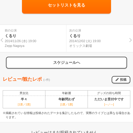
セットリストを見る
前の公演
次の公演
くるり
くるり
2014/11/26 (水) 19:00
2014/12/02 (火) 19:00
Zepp Nagoya
オリックス劇場
スケジュールへ
レビュー/観たレポ
投稿
(--件)
男女比
年齢層
グッズの待ち時間
半々
年齢問わず
ただいま受付中です
[1票／1票]
[1票／1票]
[---／---]
※掲載されている情報は投稿されたデータを集計したもので、実際のライブとは異なる場合があ
ります。
レビューはまだ投稿されていません。