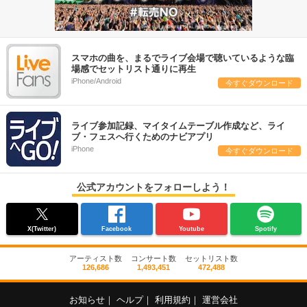
スマホの曲を、まるでライブ会場で聴いているような臨
場感でセットリスト通りに再生
iPhone/Android
今すぐダウンロード
ライブ参加記録、マイタイムテーブル作成など、ライ
ブ・フェスへ行くためのナビアプリ
iPhone
今すぐダウンロード
公式アカウントをフォローしよう！
X(Twitter)
Facebook
Youtube
Spotify
アーティスト数
コンサート数
セットリスト数
126,686
1,493,451
472,488
お知らせ
｜
ヘルプ
｜
利用規約
｜
運営会社