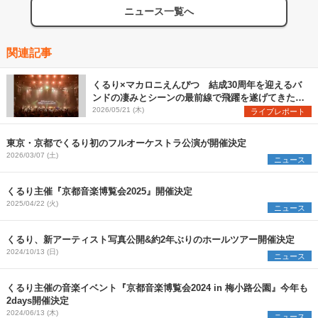
ニュース一覧へ
関連記事
くるり×マカロニえんぴつ 結成30周年を迎えるバ
ンドの凄みとシーンの最前線で飛躍を遂げてきたバ
ンドの勢いを見た『MUSIC SPLASH!!』2日目レポ
2026/05/21 (木)
ライブレポート
ート
東京・京都でくるり初のフルオーケストラ公演が開催決定
2026/03/07 (土)
ニュース
くるり主催『京都音楽博覧会2025』開催決定
2025/04/22 (火)
ニュース
くるり、新アーティスト写真公開&約2年ぶりのホールツアー開催決定
2024/10/13 (日)
ニュース
くるり主催の音楽イベント『京都音楽博覧会2024 in 梅小路公園』今年も
2days開催決定
2024/06/13 (木)
ニュース