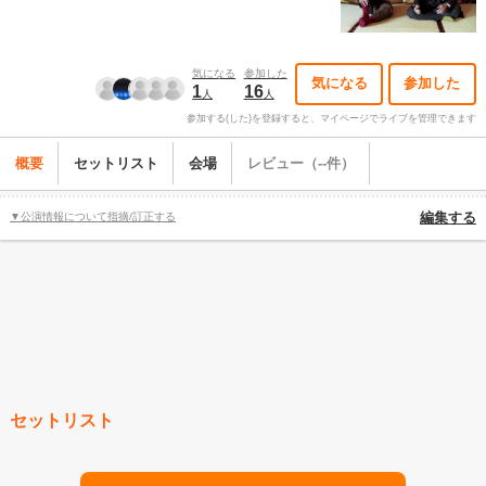
気になる
参加した
気になる
参加した
1
16
人
人
参加する(した)を登録すると、マイページでライブを管理できます
概要
セットリスト
会場
レビュー（--件）
▼公演情報について指摘/訂正する
編集する
セットリスト