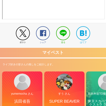
ポスト
シェア
送る
はてブ
マイベスト
ライブ好きの皆さんの推しをご紹介します。
yumemocha さん
すう さん
日本外送TG搜@
浜田省吾
SUPER BEAVER
東京スカパ
ケストラ 