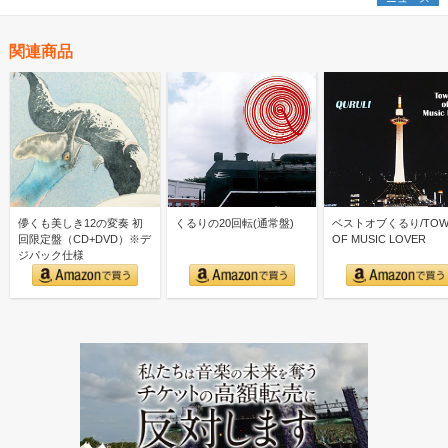
関連商品
儚くも美しき12の変奏 初
くるりの20回転(通常盤)
ベストオブくるり/TOW
回限定盤（CD+DVD）※デ
OF MUSIC LOVER
ジパック仕様