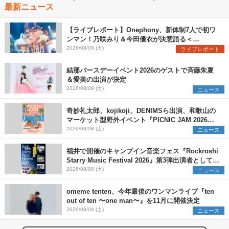
最新ニュース
【ライブレポート】Onephony、新体制7人で初ワ
ンマン！乃咲みり＆今田優衣が決意語る＜
Onephony新体制1st Oneman Live はじまりの夏
2026/08/08 (土)
ライブレポート
＞
結那バースデーイベント2026のゲストで斉藤朱夏
＆愛美の出演が決定
2026/08/08 (土)
ニュース
奇妙礼太郎、kojikoji、DENIMSら出演、和歌山の
マーケット型野外イベント『PICNIC JAM 2026』
早割チケット発売開始
2026/08/08 (土)
ニュース
福井で開催のキャンプイン音楽フェス『Rockroshi
Starry Music Festival 2026』第3弾出演者として
SCOOBIE DO、かりゆし58、Reiを発表
2026/08/08 (土)
ニュース
omeme tenten、今年最後のワンマンライブ『ten
out of ten 〜one man〜』を11月に開催決定
2026/08/08 (土)
ニュース