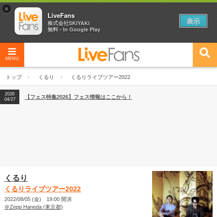
×
LiveFans
表示
株式会社SKIYAKI
無料 - In Google Play
MENU
2026
【フェス特集2026】フェス情報はここから！
04/27
トップ
くるり
くるりライブツアー2022
2026
【ライブ動員ランキング】2026年上半期編発表！
07/28
2026
【フェス特集2026】フェス情報はここから！
04/27
2026
【ライブ動員ランキング】2026年上半期編発表！
07/28
くるり
くるりライブツアー2022
2022/08/05 (金) 19:00 開演
＠Zepp Haneda (東京都)