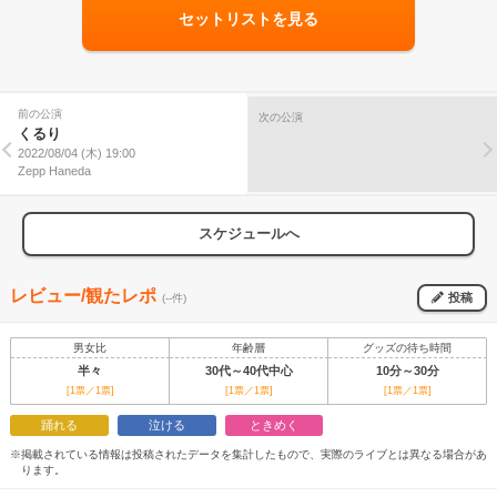
セットリストを見る
前の公演
次の公演
くるり
2022/08/04 (木) 19:00
Zepp Haneda
スケジュールへ
レビュー/観たレポ
投稿
(--件)
男女比
年齢層
グッズの待ち時間
半々
30代～40代中心
10分～30分
[1票／1票]
[1票／1票]
[1票／1票]
踊れる
泣ける
ときめく
※掲載されている情報は投稿されたデータを集計したもので、実際のライブとは異なる場合があ
ります。