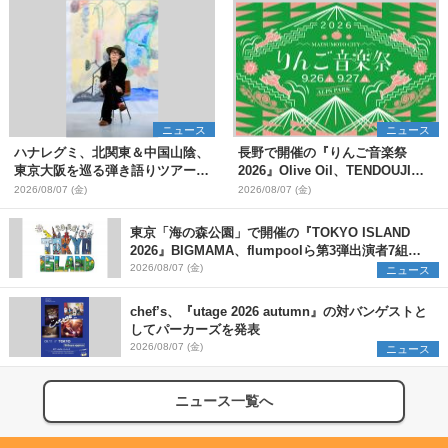
ニュース
ニュース
ハナレグミ、北関東＆中国山陰、
長野で開催の『りんご音楽祭
東京大阪を巡る弾き語りツアー10
2026』Olive Oil、TENDOUJIら
月より開催決定
第11弾出演アーティスト（16組）
2026/08/07 (金)
2026/08/07 (金)
を発表
東京「海の森公園」で開催の『TOKYO ISLAND
2026』BIGMAMA、flumpoolら第3弾出演者7組を
発表 ワークショップ・アート出展者を募集
2026/08/07 (金)
ニュース
chef’s、『utage 2026 autumn』の対バンゲストと
してパーカーズを発表
2026/08/07 (金)
ニュース
ニュース一覧へ