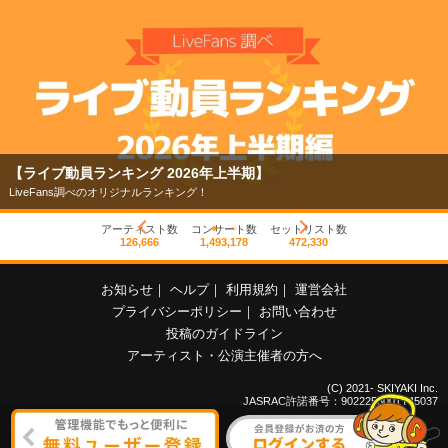
【ライブ動員ランキング 2026年上半期】
LiveFans調べのオリジナルランキング！
アーティスト数
コンサート数
セットリスト数
126,666
1,493,178
472,330
お知らせ
｜
ヘルプ
｜
利用規約
｜
運営会社
プライバシーポリシー
｜
お問い合わせ
投稿のガイドライン
アーティスト・公演主催者の方へ
(C) 2021- SKIYAKI Inc.
JASRAC許諾番号：9022255001Y45037