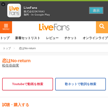
×
LiveFans
表示
株式会社SKIYAKI
無料 - In Google Play
MENU
トップ
新着セットリスト
レビュー
チケット
オンラインライブ
トップ
恋はNo-return
恋はNo-return
松任谷由実
Youtubeで動画を検索
歌ネットで歌詞を検索
試聴・購入する