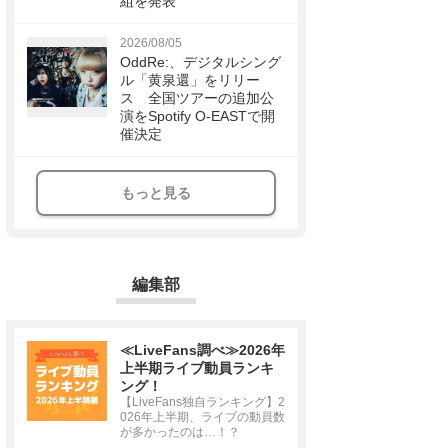
組を発表
2026/08/05
OddRe:、デジタルシング
ル「黄泉還」をリリー
ス 全国ツアーの追加公
演をSpotify O-EASTで開
催決定
もっと見る
編集部
≪LiveFans調べ≫2026年
上半期ライブ動員ランキ
ング！
【LiveFans独自ランキング】2
026年上半期、ライブの動員数
が多かったのは…！？