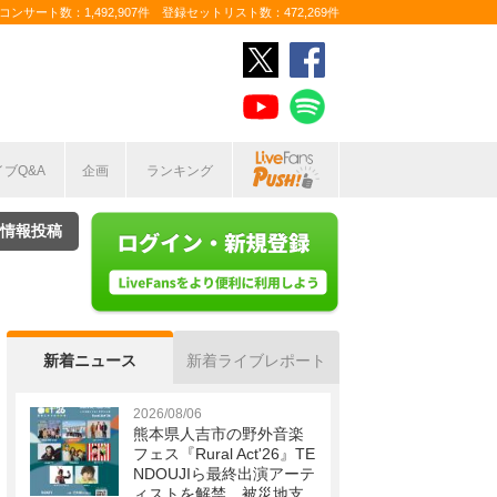
ンサート数：1,492,907件 登録セットリスト数：472,269件
イブQ&A
企画
ランキング
情報投稿
新着ニュース
新着ライブレポート
2026/08/06
熊本県人吉市の野外音楽
フェス『Rural Act'26』TE
NDOUJIら最終出演アーテ
ィストを解禁 被災地支