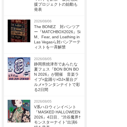
援プロジェクトの始動も
発表
2026/08/06
The BONEZ 対バンツア
ー『MATCHBOX2026』Si
M、Fear, and Loathing in
Las Vegasら対バンアーテ
ィストを一斉解禁
2026/08/05
静岡県焼津市であらたな
夏フェス『BON BON BO
N 2026』が開催 音楽ラ
イブ×盆踊り×DJ×屋台グ
ルメ×ランタンナイトで彩
る2日間
2026/08/05
V系ハロウィンイベント
『MASKED HALLOWEEN
2026』4日目、“渋谷魔界†
モンスターナイト”出演6