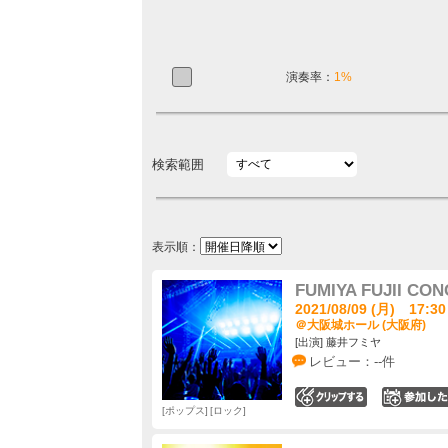
演奏率：
1%
検索範囲
表示順：
FUMIYA FUJII CON
2021/08/09 (月) 17:30
＠大阪城ホール (大阪府)
[出演] 藤井フミヤ
レビュー：--件
0
ポップス
ロック