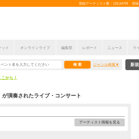
登録アーティスト数：126,647件 登録コ
ケット
オンラインライブ
編集部
レポート
ニュース
ラ
ここから！
新規
ジャンル検索
上半期編発表！
ここから！
上半期編発表！
”
が演奏されたライブ・コンサート
アーティスト情報を見る