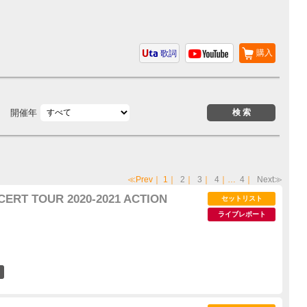
購入
歌詞
開催年
≪Prev
｜
1
｜
2
｜
3
｜
4
｜…
4
｜
Next≫
CERT TOUR 2020-2021 ACTION
セットリスト
ライブレポート
7