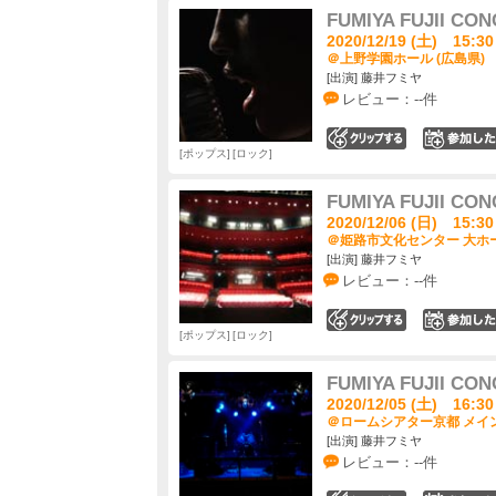
FUMIYA FUJII CON
2020/12/19 (土) 15:30
＠上野学園ホール (広島県)
[出演] 藤井フミヤ
レビュー：--件
0
ポップス
ロック
FUMIYA FUJII CON
2020/12/06 (日) 15:30
＠姫路市文化センター 大ホー
[出演] 藤井フミヤ
レビュー：--件
0
ポップス
ロック
FUMIYA FUJII CON
2020/12/05 (土) 16:30
＠ロームシアター京都 メイン
[出演] 藤井フミヤ
レビュー：--件