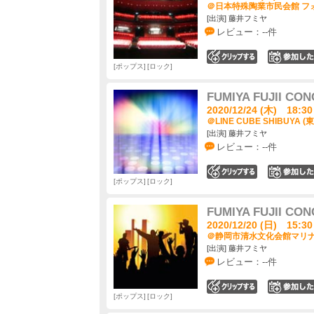
＠日本特殊陶業市民会館 フォ
[出演] 藤井フミヤ
レビュー：--件
0
ポップス
ロック
FUMIYA FUJII CON
2020/12/24 (木) 18:30
＠LINE CUBE SHIBUYA (
[出演] 藤井フミヤ
レビュー：--件
0
ポップス
ロック
FUMIYA FUJII CON
2020/12/20 (日) 15:30
＠静岡市清水文化会館マリナー
[出演] 藤井フミヤ
レビュー：--件
0
ポップス
ロック