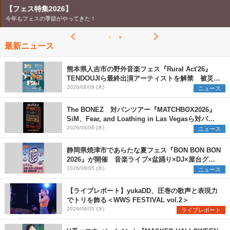
【フェス特集2026】
今年もフェスの季節がやってきた！
最新ニュース
熊本県人吉市の野外音楽フェス『Rural Act'26』
TENDOUJIら最終出演アーティストを解禁 被災地
支援プロジェクトの始動も発表
2026/08/06 (木)
ニュース
The BONEZ 対バンツアー『MATCHBOX2026』
SiM、Fear, and Loathing in Las Vegasら対バン
アーティストを一斉解禁
2026/08/06 (木)
ニュース
静岡県焼津市であらたな夏フェス『BON BON BON
2026』が開催 音楽ライブ×盆踊り×DJ×屋台グル
メ×ランタンナイトで彩る2日間
2026/08/05 (水)
ニュース
【ライブレポート】yukaDD、圧巻の歌声と表現力
でトリを飾る＜WWS FESTIVAL vol.2＞
2026/08/05 (水)
ライブレポート