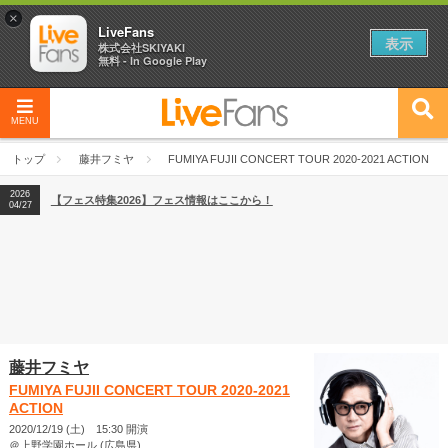
×
LiveFans
表示
株式会社SKIYAKI
無料 - In Google Play
MENU
2026
【フェス特集2026】フェス情報はここから！
04/27
トップ
藤井フミヤ
FUMIYA FUJII CONCERT TOUR 2020-2021 ACTION
2026
【ライブ動員ランキング】2026年上半期編発表！
07/28
2026
【フェス特集2026】フェス情報はここから！
04/27
2026
【ライブ動員ランキング】2026年上半期編発表！
07/28
藤井フミヤ
FUMIYA FUJII CONCERT TOUR 2020-2021
ACTION
2020/12/19 (土) 15:30 開演
＠上野学園ホール (広島県)