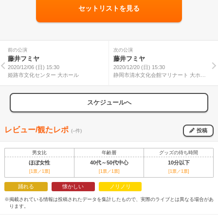
セットリストを見る
前の公演
次の公演
藤井フミヤ
藤井フミヤ
2020/12/06 (日) 15:30
2020/12/20 (日) 15:30
姫路市文化センター 大ホール
静岡市清水文化会館マリナート 大ホー
ル
スケジュールへ
レビュー/観たレポ
投稿
(--件)
男女比
年齢層
グッズの待ち時間
ほぼ女性
40代～50代中心
10分以下
[1票／1票]
[1票／1票]
[1票／1票]
踊れる
懐かしい
ノリノリ
※掲載されている情報は投稿されたデータを集計したもので、実際のライブとは異なる場合があ
ります。