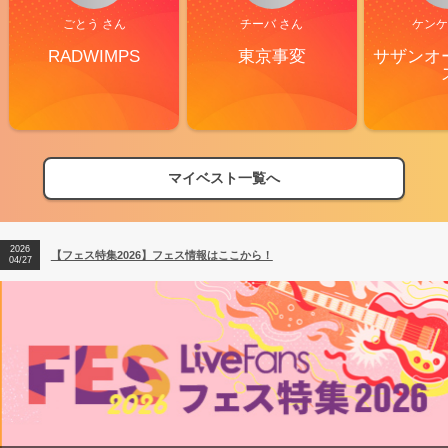
ごとう さん
チーバ さん
ケンケ
RADWIMPS
東京事変
サザンオ
マイベスト一覧へ
2026
【フェス特集2026】フェス情報はここから！
04/27
2026
【ライブ動員ランキング】2026年上半期編発表！
07/28
2026
【フェス特集2026】フェス情報はここから！
04/27
2026
【ライブ動員ランキング】2026年上半期編発表！
07/28