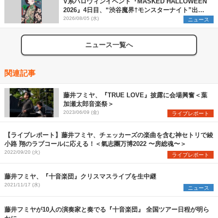
V系ハロウィンイベント『MASKED HALLOWEEN
2026』4日目、“渋谷魔界†モンスターナイト”出演6
組を発表
2026/08/05 (水)
ニュース
ニュース一覧へ
関連記事
藤井フミヤ、『TRUE LOVE』披露に会場興奮＜葉
加瀬太郎音楽祭＞
2023/06/09 (金)
ライブレポート
【ライブレポート】藤井フミヤ、チェッカーズの楽曲を含む神セトリで綾
小路 翔のラブコールに応える！＜氣志團万博2022 〜房総魂〜＞
2022/09/20 (火)
ライブレポート
藤井フミヤ、『十音楽団』クリスマスライブを生中継
2021/11/17 (水)
ニュース
藤井フミヤが10人の演奏家と奏でる『十音楽団』 全国ツアー日程が明ら