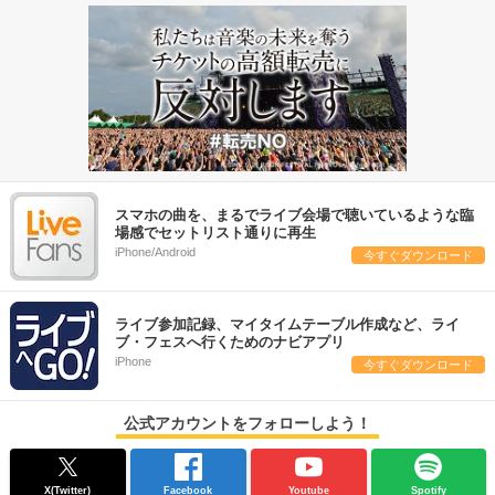
スマホの曲を、まるでライブ会場で聴いているような臨
場感でセットリスト通りに再生
iPhone/Android
今すぐダウンロード
ライブ参加記録、マイタイムテーブル作成など、ライ
ブ・フェスへ行くためのナビアプリ
iPhone
今すぐダウンロード
公式アカウントをフォローしよう！
X(Twitter)
Facebook
Youtube
Spotify