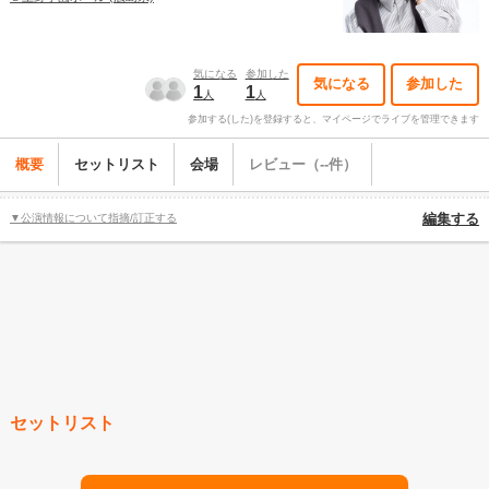
気になる
参加した
気になる
参加した
1
1
人
人
参加する(した)を登録すると、マイページでライブを管理できます
概要
セットリスト
会場
レビュー（--件）
▼公演情報について指摘/訂正する
編集する
セットリスト