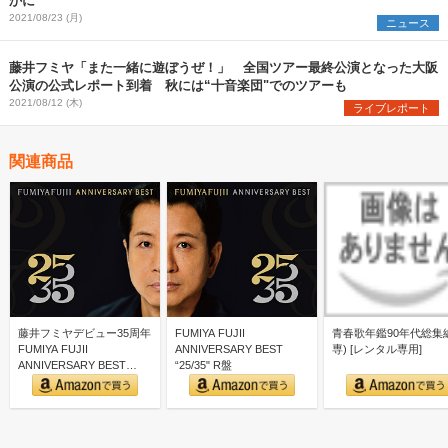
かに
2021/08/23 (月)
ニュース
藤井フミヤ「また一緒に遊ぼうぜ！」 全国ツアー最終公演となった大阪
公演の公式レポート到着 秋には“十音楽団"でのツアーも
2021/08/12 (木)
ライブレポート
関連商品
藤井フミヤデビュー35周年
FUMIYA FUJII
青春歌年鑑90年代総集編
FUMIYA FUJII
ANNIVERSARY BEST
専) [レンタル専用]
ANNIVERSARY BEST
“25/35" R盤
“25/3…