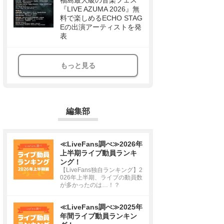
福島最大級の音楽フェス
『LIVE AZUMA 2026』無
料で楽しめるECHO STAG
Eの出演アーティストを発
表
もっと見る
編集部
≪LiveFans調べ≫2026年
上半期ライブ動員ランキ
ング！
【LiveFans独自ランキング】2
026年上半期、ライブの動員数
が多かったのは…！？
≪LiveFans調べ≫2025年
年間ライブ動員ランキン