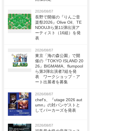
2026/08/07
長野で開催の『りんご音
楽祭2026』Olive Oil、TE
NDOUJIら第11弾出演ア
ーティスト（16組）を発
表
2026/08/07
東京「海の森公園」で開
催の『TOKYO ISLAND 20
26』BIGMAMA、flumpool
ら第3弾出演者7組を発
表 ワークショップ・ア
ート出展者を募集
2026/08/07
chef’s、『utage 2026 aut
umn』の対バンゲストと
してパーカーズを発表
2026/08/07