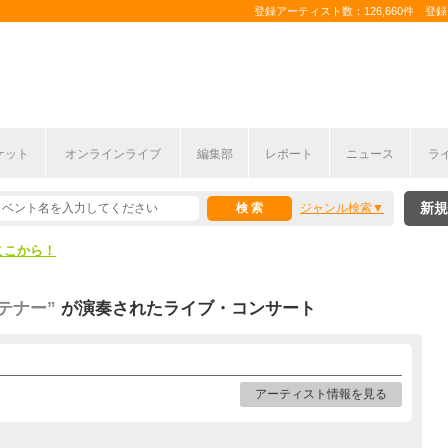
登録アーティスト数：126,660件 登録コ
ケット
オンラインライブ
編集部
レポート
ニュース
ラ
ここから！
新規
ジャンル検索
上半期編発表！
ここから！
上半期編発表！
レイテナー”
が演奏されたライブ・コンサート
アーティスト情報を見る