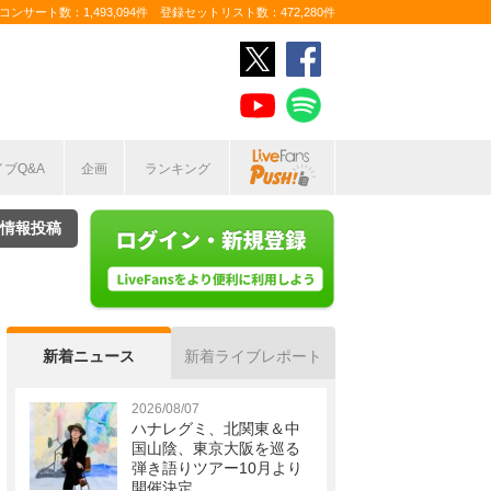
ンサート数：1,493,094件 登録セットリスト数：472,280件
イブQ&A
企画
ランキング
情報投稿
新着ニュース
新着ライブレポート
2026/08/07
ハナレグミ、北関東＆中
国山陰、東京大阪を巡る
弾き語りツアー10月より
開催決定