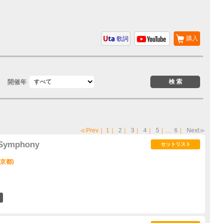
購入
歌詞
開催年
≪Prev
｜
1
｜
2
｜
3
｜
4
｜
5
｜…
6
｜
Next≫
 Symphony
セットリスト
東京都)
27