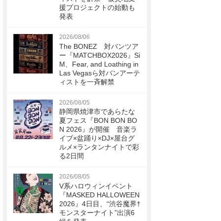
援プロジェクトの始動も
発表
2026/08/06
The BONEZ 対バンツア
ー『MATCHBOX2026』Si
M、Fear, and Loathing in
Las Vegasら対バンアーテ
ィストを一斉解禁
2026/08/05
静岡県焼津市であらたな
夏フェス『BON BON BO
N 2026』が開催 音楽ラ
イブ×盆踊り×DJ×屋台グ
ルメ×ランタンナイトで彩
る2日間
2026/08/05
V系ハロウィンイベント
『MASKED HALLOWEEN
2026』4日目、“渋谷魔界†
モンスターナイト”出演6