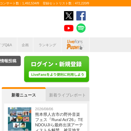
ンサート数：1,492,534件 登録セットリスト数：472,220件
イブQ&A
企画
ランキング
情報投稿
新着ニュース
新着ライブレポート
2026/08/06
熊本県人吉市の野外音楽
フェス『Rural Act'26』TE
NDOUJIら最終出演アーテ
ィストを解禁 被災地支