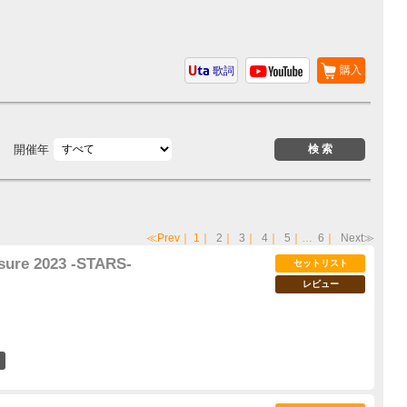
購入
歌詞
開催年
≪Prev
｜
1
｜
2
｜
3
｜
4
｜
5
｜…
6
｜
Next≫
sure 2023 -STARS-
セットリスト
レビュー
57