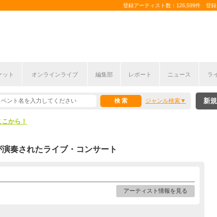
登録アーティスト数：126,599件 登録コ
ケット
オンラインライブ
編集部
レポート
ニュース
ラ
ここから！
新規
ジャンル検索
上半期編発表！
ここから！
上半期編発表！
が演奏されたライブ・コンサート
アーティスト情報を見る