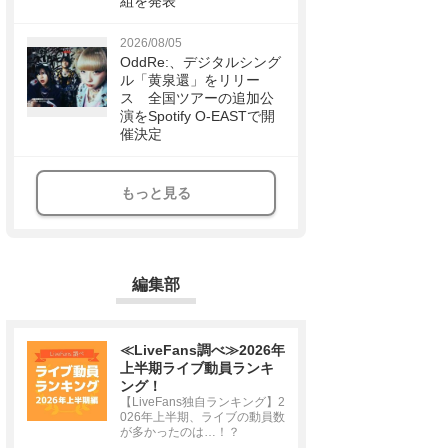
組を発表
2026/08/05
OddRe:、デジタルシング
ル「黄泉還」をリリー
ス 全国ツアーの追加公
演をSpotify O-EASTで開
催決定
もっと見る
編集部
≪LiveFans調べ≫2026年
上半期ライブ動員ランキ
ング！
【LiveFans独自ランキング】2
026年上半期、ライブの動員数
が多かったのは…！？