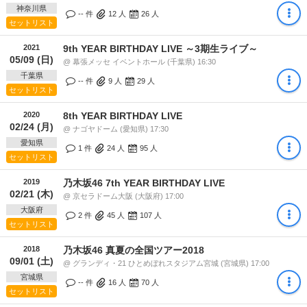
神奈川県
-- 件
12
人
26
人
セットリスト
2021
9th YEAR BIRTHDAY LIVE ～3期生ライブ～
05/09 (日)
@ 幕張メッセ イベントホール (千葉県) 16:30
千葉県
-- 件
9
人
29
人
セットリスト
2020
8th YEAR BIRTHDAY LIVE
02/24 (月)
@ ナゴヤドーム (愛知県) 17:30
愛知県
1 件
24
人
95
人
セットリスト
2019
乃木坂46 7th YEAR BIRTHDAY LIVE
02/21 (木)
@ 京セラドーム大阪 (大阪府) 17:00
大阪府
2 件
45
人
107
人
セットリスト
2018
乃木坂46 真夏の全国ツアー2018
09/01 (土)
@ グランディ・21 ひとめぼれスタジアム宮城 (宮城県) 17:00
宮城県
-- 件
16
人
70
人
セットリスト