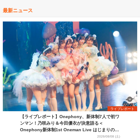
最新ニュース
ライブレポート
【ライブレポート】Onephony、新体制7人で初ワ
ンマン！乃咲みり＆今田優衣が決意語る＜
Onephony新体制1st Oneman Live はじまりの夏
＞
2026/08/08 (土)