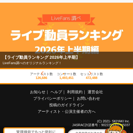
【ライブ動員ランキング 2026年上半期】
LiveFans調べのオリジナルランキング！
アーティスト数
コンサート数
セットリスト数
126,686
1,493,451
472,488
お知らせ
｜
ヘルプ
｜
利用規約
｜
運営会社
プライバシーポリシー
｜
お問い合わせ
投稿のガイドライン
アーティスト・公演主催者の方へ
(C) 2021- SKIYAKI Inc.
JASRAC許諾番号：9022255001Y45037