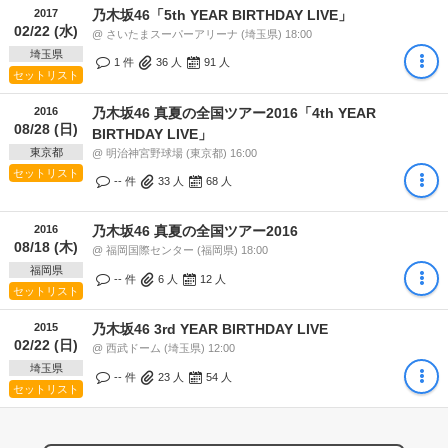
2017
乃木坂46「5th YEAR BIRTHDAY LIVE」
02/22 (水)
@ さいたまスーパーアリーナ (埼玉県) 18:00
埼玉県
1 件
36
人
91
人
セットリスト
2016
乃木坂46 真夏の全国ツアー2016「4th YEAR
08/28 (日)
BIRTHDAY LIVE」
東京都
@ 明治神宮野球場 (東京都) 16:00
セットリスト
-- 件
33
人
68
人
2016
乃木坂46 真夏の全国ツアー2016
08/18 (木)
@ 福岡国際センター (福岡県) 18:00
福岡県
-- 件
6
人
12
人
セットリスト
2015
乃木坂46 3rd YEAR BIRTHDAY LIVE
02/22 (日)
@ 西武ドーム (埼玉県) 12:00
埼玉県
-- 件
23
人
54
人
セットリスト