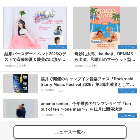
ニュース
ニュース
結那バースデーイベント2026のゲ
奇妙礼太郎、kojikoji、DENIMS
ストで斉藤朱夏＆愛美の出演が決
ら出演、和歌山のマーケット型野
定
外イベント『PICNIC JAM
2026/08/08 (土)
2026/08/08 (土)
2026』早割チケット発売開始
福井で開催のキャンプイン音楽フェス『Rockroshi
Starry Music Festival 2026』第3弾出演者として
SCOOBIE DO、かりゆし58、Reiを発表
2026/08/08 (土)
ニュース
omeme tenten、今年最後のワンマンライブ『ten
out of ten 〜one man〜』を11月に開催決定
2026/08/08 (土)
ニュース
ニュース一覧へ