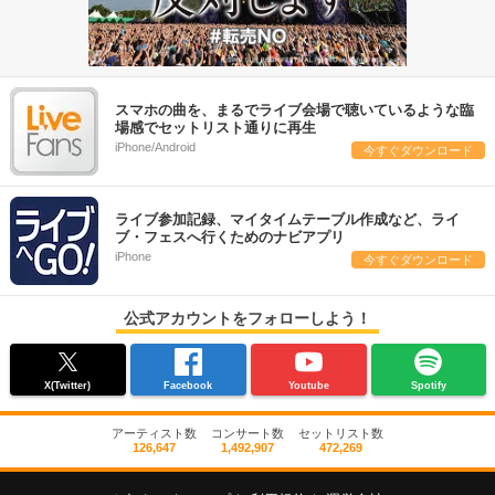
スマホの曲を、まるでライブ会場で聴いているような臨
場感でセットリスト通りに再生
iPhone/Android
今すぐダウンロード
ライブ参加記録、マイタイムテーブル作成など、ライ
ブ・フェスへ行くためのナビアプリ
iPhone
今すぐダウンロード
公式アカウントをフォローしよう！
X(Twitter)
Facebook
Youtube
Spotify
アーティスト数
コンサート数
セットリスト数
126,647
1,492,907
472,269