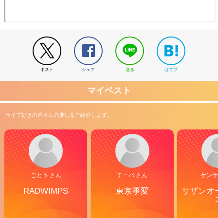
ポスト
シェア
送る
はてブ
マイベスト
ライブ好きの皆さんの推しをご紹介します。
ごとう さん
チーバ さん
ケンケ
RADWIMPS
東京事変
サザンオ