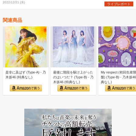
2022/12/21 (水)
ライブレポート
関連商品
是非に及ばず (Type-A) - 乃
最後に階段を駆け上がった
My respect (初回生産
木坂46 (特典なし)
のはいつだ？ (Type-B) - 乃
盤) (Type-B) - 乃木坂46
木坂46 (特典なし)
典なし)