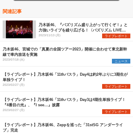
関連記事
乃木坂46、『バズリズム盛り上がって行くぞ！』と
力強いライブを繰り広げる！〈バズリズム LIVE
2023〉
2023/11/13 (月)
ライブレポート
乃木坂46、宮城での「真夏の全国ツアー2023」開催に合わせて東北新幹
線で車内放送を実施
2023/07/18 (火)
ニュース
【ライブレポート】乃木坂46「11thバスラ」Day4は約2年ぶりに3期生が
単独ライブ！
2023/02/27 (月)
ライブレポート
【ライブレポート】乃木坂46「11thバスラ」Day3は4期生単独ライブ！
『4番目の光』、『I see…』披露
2023/02/27 (月)
ライブレポート
【ライブレポート】乃木坂46、Zeppを巡った「31stSG アンダーライ
ブ」完走