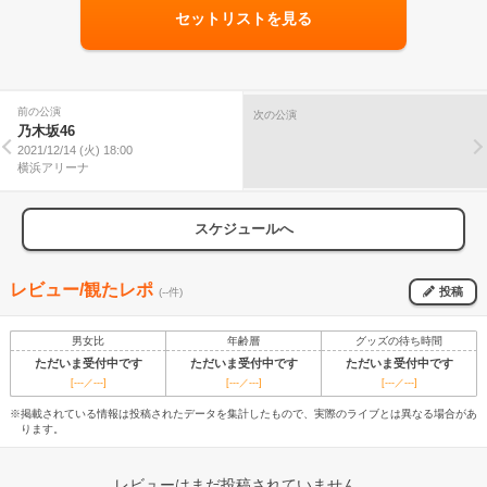
セットリストを見る
前の公演
次の公演
乃木坂46
2021/12/14 (火) 18:00
横浜アリーナ
スケジュールへ
レビュー/観たレポ
投稿
(--件)
男女比
年齢層
グッズの待ち時間
ただいま受付中です
ただいま受付中です
ただいま受付中です
[---／---]
[---／---]
[---／---]
※掲載されている情報は投稿されたデータを集計したもので、実際のライブとは異なる場合があ
ります。
レビューはまだ投稿されていません。