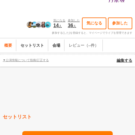
気になる
参加した
気になる
参加した
14
36
人
人
参加する(した)を登録すると、マイページでライブを管理できます
概要
セットリスト
会場
レビュー（--件）
▼公演情報について指摘/訂正する
編集する
セットリスト