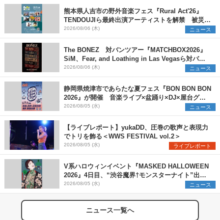
熊本県人吉市の野外音楽フェス『Rural Act'26』
TENDOUJIら最終出演アーティストを解禁 被災地
支援プロジェクトの始動も発表
2026/08/06 (木)
ニュース
The BONEZ 対バンツアー『MATCHBOX2026』
SiM、Fear, and Loathing in Las Vegasら対バン
アーティストを一斉解禁
2026/08/06 (木)
ニュース
静岡県焼津市であらたな夏フェス『BON BON BON
2026』が開催 音楽ライブ×盆踊り×DJ×屋台グル
メ×ランタンナイトで彩る2日間
2026/08/05 (水)
ニュース
【ライブレポート】yukaDD、圧巻の歌声と表現力
でトリを飾る＜WWS FESTIVAL vol.2＞
2026/08/05 (水)
ライブレポート
V系ハロウィンイベント『MASKED HALLOWEEN
2026』4日目、“渋谷魔界†モンスターナイト”出演6
組を発表
2026/08/05 (水)
ニュース
ニュース一覧へ