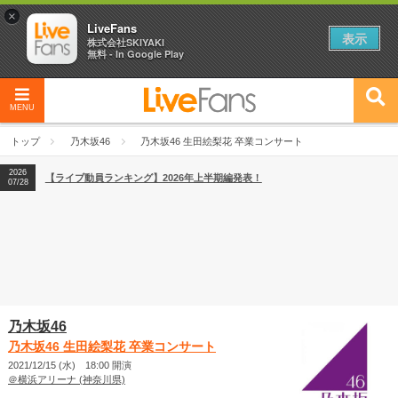
×
LiveFans
表示
株式会社SKIYAKI
無料 - In Google Play
2026
【フェス特集2026】フェス情報はここから！
04/27
MENU
2026
【ライブ動員ランキング】2026年上半期編発表！
07/28
トップ
乃木坂46
乃木坂46 生田絵梨花 卒業コンサート
2026
【フェス特集2026】フェス情報はここから！
04/27
2026
【ライブ動員ランキング】2026年上半期編発表！
07/28
乃木坂46
乃木坂46 生田絵梨花 卒業コンサート
2021/12/15 (水) 18:00 開演
＠横浜アリーナ (神奈川県)