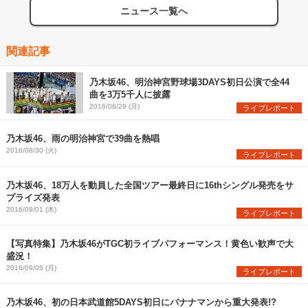
ニュース一覧へ
関連記事
乃木坂46、明治神宮野球場3DAYS初日公演で全44
曲を3万5千人に披露
2016/08/29 (月)
ライブレポート
乃木坂46、雨の明治神宮で39曲を熱唱
2016/08/30 (火)
ライブレポート
乃木坂46、18万人を動員した全国ツアー最終日に16thシングル発売をサ
プライズ発表
2016/09/01 (木)
ライブレポート
【写真特集】乃木坂46がTGC初ライブパフォーマンス！黄色い歓声で大
盛況！
2016/09/05 (月)
ライブレポート
乃木坂46、初の日本武道館5DAYS初日にバナナマンから重大発表!?