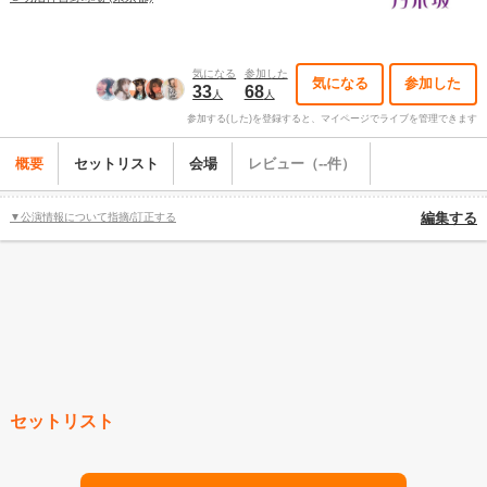
気になる
参加した
気になる
参加した
33
68
人
人
参加する(した)を登録すると、マイページでライブを管理できます
概要
セットリスト
会場
レビュー（--件）
▼公演情報について指摘/訂正する
編集する
セットリスト