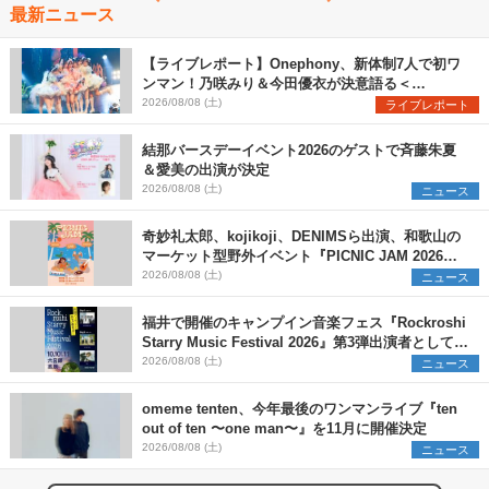
最新ニュース
【ライブレポート】Onephony、新体制7人で初ワ
ンマン！乃咲みり＆今田優衣が決意語る＜
Onephony新体制1st Oneman Live はじまりの夏
2026/08/08 (土)
ライブレポート
＞
結那バースデーイベント2026のゲストで斉藤朱夏
＆愛美の出演が決定
2026/08/08 (土)
ニュース
奇妙礼太郎、kojikoji、DENIMSら出演、和歌山の
マーケット型野外イベント『PICNIC JAM 2026』
早割チケット発売開始
2026/08/08 (土)
ニュース
福井で開催のキャンプイン音楽フェス『Rockroshi
Starry Music Festival 2026』第3弾出演者として
SCOOBIE DO、かりゆし58、Reiを発表
2026/08/08 (土)
ニュース
omeme tenten、今年最後のワンマンライブ『ten
out of ten 〜one man〜』を11月に開催決定
2026/08/08 (土)
ニュース