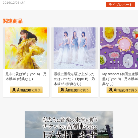
2016/12/08 (木)
ライブレポート
関連商品
是非に及ばず (Type-A) - 乃
最後に階段を駆け上がった
My respect (初回生産
木坂46 (特典なし)
のはいつだ？ (Type-B) - 乃
盤) (Type-B) - 乃木坂46
木坂46 (特典なし)
典なし)