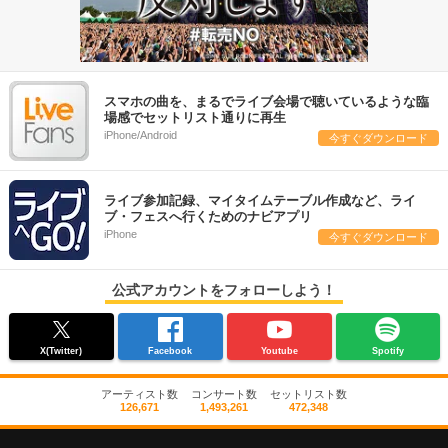
スマホの曲を、まるでライブ会場で聴いているような臨
場感でセットリスト通りに再生
iPhone/Android
今すぐダウンロード
ライブ参加記録、マイタイムテーブル作成など、ライ
ブ・フェスへ行くためのナビアプリ
iPhone
今すぐダウンロード
公式アカウントをフォローしよう！
X(Twitter)
Facebook
Youtube
Spotify
アーティスト数
コンサート数
セットリスト数
126,671
1,493,261
472,348