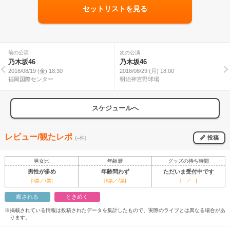
セットリストを見る
前の公演
次の公演
乃木坂46
乃木坂46
2016/08/19 (金) 18:30
2016/08/29 (月) 18:00
福岡国際センター
明治神宮野球場
スケジュールへ
レビュー/観たレポ
投稿
(--件)
男女比
年齢層
グッズの待ち時間
男性が多め
年齢問わず
ただいま受付中です
[5票／7票]
[6票／7票]
[---／---]
癒される
ときめく
※掲載されている情報は投稿されたデータを集計したもので、実際のライブとは異なる場合があ
ります。