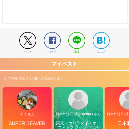
ポスト
シェア
送る
はてブ
マイベスト
ライブ好きの皆さんの推しをご紹介します。
すう さん
日本外送TG搜@sp9863 さん
日本外送TG搜@
SUPER BEAVER
東京スカパラダイスオー
日本
ケストラ ライブハウス