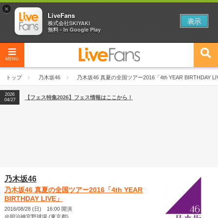
×
LiveFans
表示
株式会社SKIYAKI
無料 - In Google Play
MENU
2026
【フェス特集2026】フェス情報はここから！
04/27
トップ
乃木坂46
乃木坂46 真夏の全国ツアー2016「4th YEAR BIRTHDAY LI
2026
【ライブ動員ランキング】2026年上半期編発表！
07/28
2026
【フェス特集2026】フェス情報はここから！
04/27
2026
【ライブ動員ランキング】2026年上半期編発表！
07/28
乃木坂46
乃木坂46 真夏の全国ツアー2016「4th YEAR
BIRTHDAY LIVE」
2016/08/28 (日) 16:00 開演
＠明治神宮野球場 (東京都)