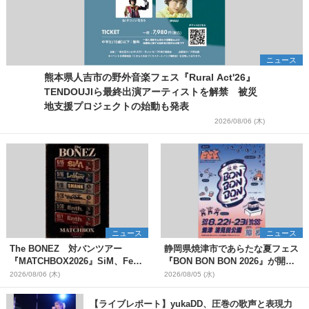
ニュース
熊本県人吉市の野外音楽フェス『Rural Act'26』
TENDOUJIら最終出演アーティストを解禁 被災
地支援プロジェクトの始動も発表
2026/08/06 (木)
ニュース
ニュース
The BONEZ 対バンツアー
静岡県焼津市であらたな夏フェス
『MATCHBOX2026』SiM、Fear,
『BON BON BON 2026』が開
and Loathing in Las Vegasら対
催 音楽ライブ×盆踊り×DJ×屋台
2026/08/06 (木)
2026/08/05 (水)
バンアーティストを一斉解禁
グルメ×ランタンナイトで彩る2日
間
【ライブレポート】yukaDD、圧巻の歌声と表現力