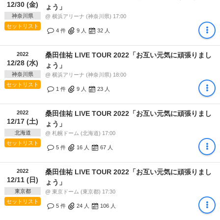
12/30 (金)
ょう」
神奈川県
@ 横浜アリーナ (神奈川県) 17:00
セットリスト
4 件
9
人
32
人
2022
桑田佳祐 LIVE TOUR 2022「お互い元気に頑張りまし
12/28 (水)
ょう」
神奈川県
@ 横浜アリーナ (神奈川県) 18:00
セットリスト
1 件
9
人
23
人
2022
桑田佳祐 LIVE TOUR 2022「お互い元気に頑張りまし
12/17 (土)
ょう」
北海道
@ 札幌ドーム (北海道) 17:00
セットリスト
5 件
16
人
67
人
2022
桑田佳祐 LIVE TOUR 2022「お互い元気に頑張りまし
12/11 (日)
ょう」
東京都
@ 東京ドーム (東京都) 17:30
セットリスト
5 件
24
人
106
人