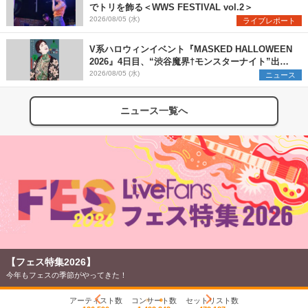
でトリを飾る＜WWS FESTIVAL vol.2＞
2026/08/05 (水)
ライブレポート
V系ハロウィンイベント『MASKED HALLOWEEN
2026』4日目、“渋谷魔界†モンスターナイト”出演6
組を発表
2026/08/05 (水)
ニュース
ニュース一覧へ
【フェス特集2026】
今年もフェスの季節がやってきた！
アーティスト数
コンサート数
セットリスト数