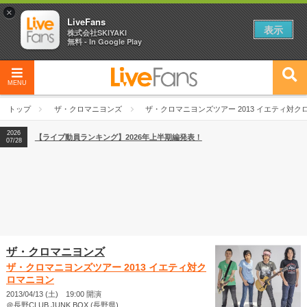
×
LiveFans
表示
株式会社SKIYAKI
無料 - In Google Play
2026
【フェス特集2026】フェス情報はここから！
04/27
MENU
2026
【ライブ動員ランキング】2026年上半期編発表！
07/28
トップ
ザ・クロマニヨンズ
ザ・クロマニヨンズツアー 2013 イエティ対ク
2026
【フェス特集2026】フェス情報はここから！
04/27
2026
【ライブ動員ランキング】2026年上半期編発表！
07/28
ザ・クロマニヨンズ
ザ・クロマニヨンズツアー 2013 イエティ対ク
ロマニヨン
2013/04/13 (土) 19:00 開演
＠長野CLUB JUNK BOX (長野県)