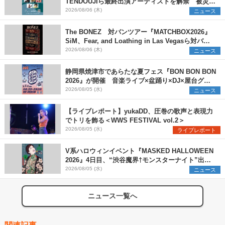
TENDOUJIら最終出演アーティストを解禁 被災地
支援プロジェクトの始動も発表
2026/08/06 (木)
ニュース
The BONEZ 対バンツアー『MATCHBOX2026』
SiM、Fear, and Loathing in Las Vegasら対バン
アーティストを一斉解禁
2026/08/06 (木)
ニュース
静岡県焼津市であらたな夏フェス『BON BON BON
2026』が開催 音楽ライブ×盆踊り×DJ×屋台グル
メ×ランタンナイトで彩る2日間
2026/08/05 (水)
ニュース
【ライブレポート】yukaDD、圧巻の歌声と表現力
でトリを飾る＜WWS FESTIVAL vol.2＞
2026/08/05 (水)
ライブレポート
V系ハロウィンイベント『MASKED HALLOWEEN
2026』4日目、“渋谷魔界†モンスターナイト”出演6
組を発表
2026/08/05 (水)
ニュース
ニュース一覧へ
関連記事