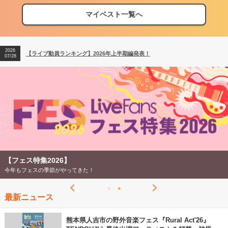
【フェス特集2026】フェス情報はここから！
04/27
マイベスト一覧へ
2026
【ライブ動員ランキング】2026年上半期編発表！
07/28
2026
【フェス特集2026】フェス情報はここから！
04/27
2026
【ライブ動員ランキング】2026年上半期編発表！
07/28
【フェス特集2026】
今年もフェスの季節がやってきた！
最新ニュース
熊本県人吉市の野外音楽フェス『Rural Act'26』