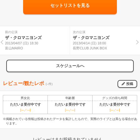
セットリストを見る
前の公演
次の公演
ザ・クロマニヨンズ
ザ・クロマニヨンズ
2013/04/07 (日) 18:30
2013/04/14 (日) 18:00
富山MAIRO
長野CLUB JUNK BOX
スケジュールへ
レビュー/観たレポ
投稿
(--件)
男女比
年齢層
グッズの待ち時間
ただいま受付中です
ただいま受付中です
ただいま受付中です
[---／---]
[---／---]
[---／---]
※掲載されている情報は投稿されたデータを集計したもので、実際のライブとは異なる場合があ
ります。
レビューはまだ投稿されていません。