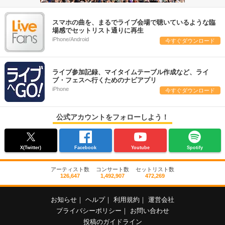
スマホの曲を、まるでライブ会場で聴いているような臨
場感でセットリスト通りに再生
iPhone/Android
今すぐダウンロード
ライブ参加記録、マイタイムテーブル作成など、ライ
ブ・フェスへ行くためのナビアプリ
iPhone
今すぐダウンロード
公式アカウントをフォローしよう！
X(Twitter)
Facebook
Youtube
Spotify
アーティスト数
コンサート数
セットリスト数
126,647
1,492,907
472,269
お知らせ
｜
ヘルプ
｜
利用規約
｜
運営会社
プライバシーポリシー
｜
お問い合わせ
投稿のガイドライン