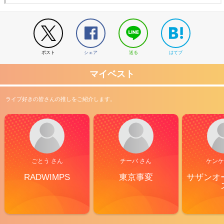
ポスト
シェア
送る
はてブ
マイベスト
ライブ好きの皆さんの推しをご紹介します。
ごとう さん
チーバ さん
ケンケ
RADWIMPS
東京事変
サザンオ
2026