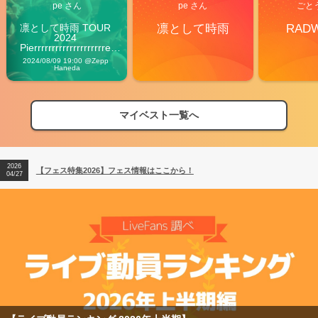
pe さん
pe さん
ごと
凛として時雨 TOUR 
凛として時雨
RAD
2024 
Pierrrrrrrrrrrrrrrrrrrre 
Vibes
2024/08/09 19:00 @Zepp 
Haneda
マイベスト一覧へ
2026
【フェス特集2026】フェス情報はここから！
04/27
2026
【ライブ動員ランキング】2026年上半期編発表！
07/28
2026
【フェス特集2026】フェス情報はここから！
04/27
2026
【ライブ動員ランキング】2026年上半期編発表！
07/28