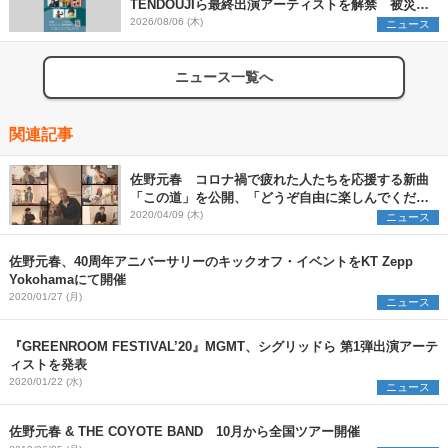
TENDOUJIら最終出演アーティストを解禁 被災地
支援プロジェクトの始動も発表
2026/08/06 (木)
ニュース
ニュース一覧へ
関連記事
佐野元春 コロナ禍で疲れた人たちを応援する新曲
「この道」を公開、「どうぞ自由に楽しんでくださ
い」
2020/04/09 (木)
ニュース
佐野元春、40周年アニバーサリーのキックオフ・イベントをKT Zepp
Yokohamaにて開催
2020/01/27 (月)
ニュース
『GREENROOM FESTIVAL’20』MGMT、シグリッドら 第1弾出演アーテ
ィストを発表
2020/01/22 (水)
ニュース
佐野元春 & THE COYOTE BAND 10月から全国ツアー開催