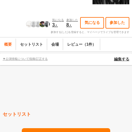
気になる
参加した
気になる
参加した
3
8
人
人
参加する(した)を登録すると、マイページでライブを管理できます
概要
セットリスト
会場
レビュー（1件）
▼公演情報について指摘/訂正する
編集する
セットリスト