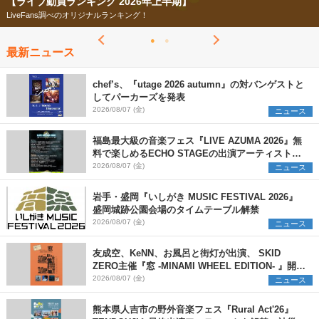
【ライブ動員ランキング 2026年上半期】
LiveFans調べのオリジナルランキング！
最新ニュース
chef’s、『utage 2026 autumn』の対バンゲストと
してパーカーズを発表
2026/08/07 (金)
ニュース
福島最大級の音楽フェス『LIVE AZUMA 2026』無
料で楽しめるECHO STAGEの出演アーティストを
発表
2026/08/07 (金)
ニュース
岩手・盛岡『いしがき MUSIC FESTIVAL 2026』
盛岡城跡公園会場のタイムテーブル解禁
2026/08/07 (金)
ニュース
友成空、KeNN、お風呂と街灯が出演、 SKID
ZERO主催『窓 -MINAMI WHEEL EDITION- 』開催
決定
2026/08/07 (金)
ニュース
熊本県人吉市の野外音楽フェス『Rural Act'26』