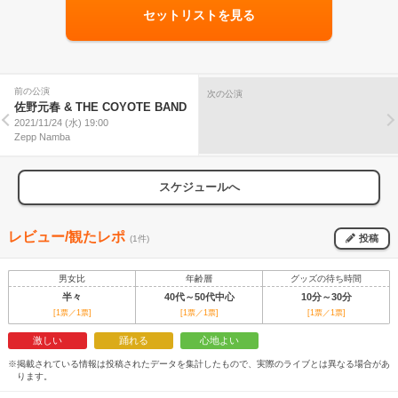
セットリストを見る
前の公演
次の公演
佐野元春 & THE COYOTE BAND
2021/11/24 (水) 19:00
Zepp Namba
スケジュールへ
レビュー/観たレポ
投稿
(1件)
男女比
年齢層
グッズの待ち時間
半々
40代～50代中心
10分～30分
[1票／1票]
[1票／1票]
[1票／1票]
激しい
踊れる
心地よい
※掲載されている情報は投稿されたデータを集計したもので、実際のライブとは異なる場合があ
ります。