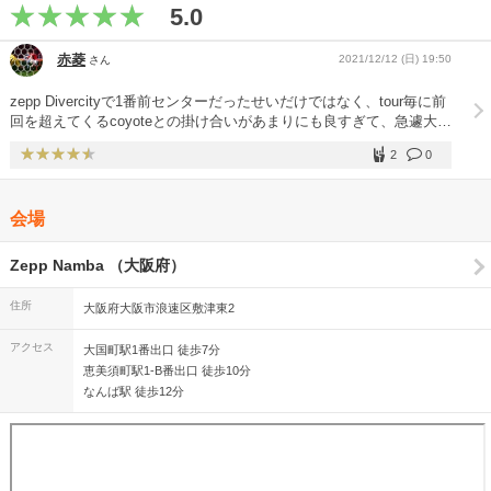
5.0
赤菱
2021/12/12 (日) 19:50
さん
zepp Divercityで1番前センターだったせいだけではなく、tour毎に前
回を超えてくるcoyoteとの掛け合いがあまりにも良すぎて、急遽大阪
ファイナルに遠征しようと決め、元春の大阪公演を何十年か振りに参
2
0
戦。 今回は2階の後ろから2列目でステージ全体の動きが観られて2つ
の公演で1セットのような感覚で観られました。 ギリギリで取った席
だったからか、回りは同じように急遽参戦した遠征組が多く見られて
会場
たのも通常ライブの雰囲気とは違って楽しめた。 東京公演よりも
coyoteのメンバーとは濃密な掛け合いが観られて、やっぱり1つの
tourで頭と最後を観るのって大切なことなんだなと感じました。 一
Zepp Namba （大阪府）
度、coyoteのメンバーと初期tourのフルセトリを観てみたいかな。 き
っと新たな意味が生まれてくるような気がしました。 年齢的にも1本
住所
大阪府大阪市浪速区敷津東2
1本が大切なライブになるので、行ける時は出来るだけ参戦したいな
と新ためて思った。
アクセス
大国町駅1番出口 徒歩7分
恵美須町駅1-B番出口 徒歩10分
なんば駅 徒歩12分