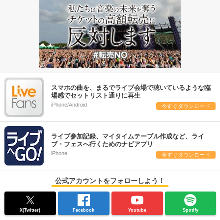
スマホの曲を、まるでライブ会場で聴いているような臨
場感でセットリスト通りに再生
iPhone/Android
今すぐダウンロード
ライブ参加記録、マイタイムテーブル作成など、ライ
ブ・フェスへ行くためのナビアプリ
iPhone
今すぐダウンロード
公式アカウントをフォローしよう！
X(Twitter)
Facebook
Youtube
Spotify