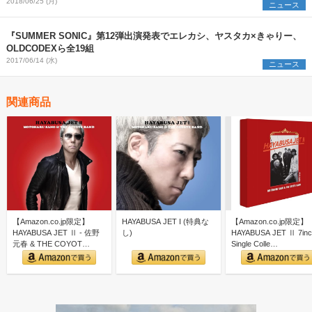
2018/06/25 (月)
ニュース
『SUMMER SONIC』第12弾出演発表でエレカシ、ヤスタカ×きゃりー、
OLDCODEXら全19組
2017/06/14 (水)
ニュース
関連商品
【Amazon.co.jp限定】
HAYABUSA JET Ι (特典な
【Amazon.co.jp限定】
HAYABUSA JET Ⅱ - 佐野
し)
HAYABUSA JET Ⅱ 7inc
元春 & THE COYOT…
Single Colle…