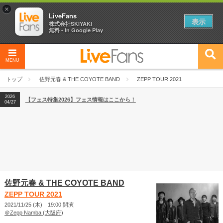
×
LiveFans
表示
株式会社SKIYAKI
無料 - In Google Play
MENU
2026
【フェス特集2026】フェス情報はここから！
04/27
トップ
佐野元春 & THE COYOTE BAND
ZEPP TOUR 2021
2026
【ライブ動員ランキング】2026年上半期編発表！
07/28
2026
【フェス特集2026】フェス情報はここから！
04/27
2026
【ライブ動員ランキング】2026年上半期編発表！
07/28
佐野元春 & THE COYOTE BAND
ZEPP TOUR 2021
2021/11/25 (木) 19:00 開演
＠Zepp Namba (大阪府)