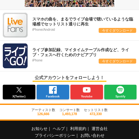
スマホの曲を、まるでライブ会場で聴いているような臨
場感でセットリスト通りに再生
iPhone/Android
今すぐダウンロード
ライブ参加記録、マイタイムテーブル作成など、ライ
ブ・フェスへ行くためのナビアプリ
iPhone
今すぐダウンロード
公式アカウントをフォローしよう！
X(Twitter)
Facebook
Youtube
Spotify
アーティスト数
コンサート数
セットリスト数
126,666
1,493,178
472,330
お知らせ
｜
ヘルプ
｜
利用規約
｜
運営会社
プライバシーポリシー
｜
お問い合わせ