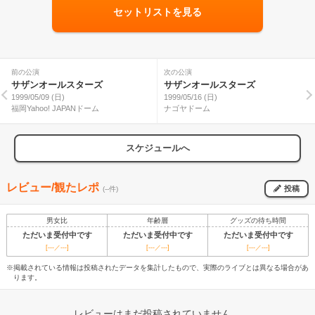
セットリストを見る
前の公演
次の公演
サザンオールスターズ
サザンオールスターズ
1999/05/09 (日)
1999/05/16 (日)
福岡Yahoo! JAPANドーム
ナゴヤドーム
スケジュールへ
レビュー/観たレポ
投稿
(--件)
男女比
年齢層
グッズの待ち時間
ただいま受付中です
ただいま受付中です
ただいま受付中です
[---／---]
[---／---]
[---／---]
※掲載されている情報は投稿されたデータを集計したもので、実際のライブとは異なる場合があ
ります。
レビューはまだ投稿されていません。