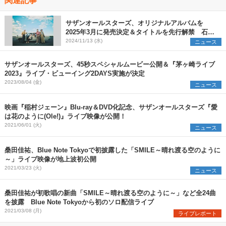
サザンオールスターズ、オリジナルアルバムを
2025年3月に発売決定＆タイトルを先行解禁 石川
を皮切りにアリーナ＆ドームを巡る全国ツアーの開
2024/11/13 (水)
ニュース
催も発表に
サザンオールスターズ、45秒スペシャルムービー公開＆『茅ヶ崎ライブ
2023』ライブ・ビューイング2DAYS実施が決定
2023/08/04 (金)
ニュース
映画『稲村ジェーン』Blu-ray＆DVD化記念、サザンオールスターズ『愛
は花のように(Ole!)』ライブ映像が公開！
2021/06/01 (火)
ニュース
桑田佳祐、Blue Note Tokyoで初披露した「SMILE～晴れ渡る空のように
～」ライブ映像が地上波初公開
2021/03/23 (火)
ニュース
桑田佳祐が初歌唱の新曲「SMILE～晴れ渡る空のように～」など全24曲
を披露 Blue Note Tokyoから初のソロ配信ライブ
2021/03/08 (月)
ライブレポート