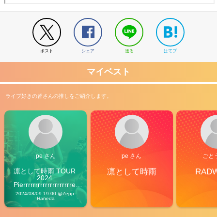
ポスト
シェア
送る
はてブ
マイベスト
ライブ好きの皆さんの推しをご紹介します。
pe さん
pe さん
ごと
凛として時雨 TOUR 
凛として時雨
RAD
2024 
Pierrrrrrrrrrrrrrrrrrrre 
Vibes
2024/08/09 19:00 @Zepp 
Haneda