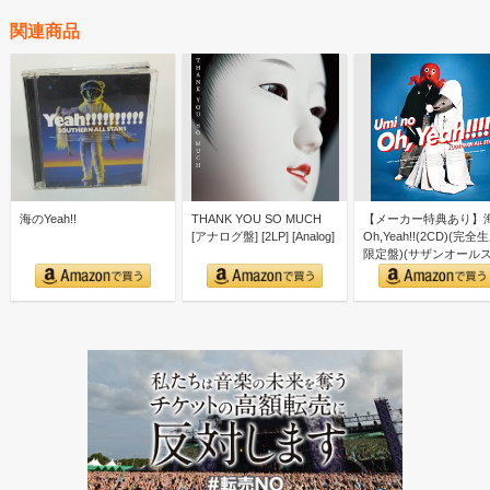
関連商品
海のYeah!!
THANK YOU SO MUCH
【メーカー特典あり】
[アナログ盤] [2LP] [Analog]
Oh,Yeah!!(2CD)(完全
限定盤)(サザンオール
ーズ 40…