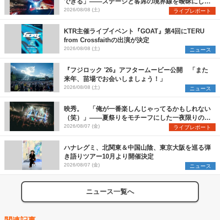
できる」――ステージと客席の境界線を曖昧にし
た、ツアーファイナル武道館公演レポート
2026/08/08 (土)
ライブレポート
KTR主催ライブイベント『GOAT』第4回にTERU
from Crossfaithの出演が決定
2026/08/08 (土)
ニュース
『フジロック '26』アフタームービー公開 「また
来年、苗場でお会いしましょう！」
2026/08/08 (土)
ニュース
映秀。 「俺が一番楽しんじゃってるかもしれない
（笑）」――夏祭りをモチーフにした一夜限りのス
ペシャルライブ『色祭』レポート
2026/08/07 (金)
ライブレポート
ハナレグミ、北関東＆中国山陰、東京大阪を巡る弾
き語りツアー10月より開催決定
2026/08/07 (金)
ニュース
ニュース一覧へ
関連記事