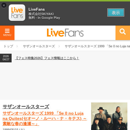
×
LiveFans
表示
株式会社SKIYAKI
無料 - In Google Play
MENU
2026
【フェス特集2026】フェス情報はここから！
04/27
トップ
サザンオールスターズ
サザンオールスターズ 1999 「Se 0 no Lu
2026
【ライブ動員ランキング】2026年上半期編発表！
07/28
2026
【フェス特集2026】フェス情報はここから！
04/27
2026
【ライブ動員ランキング】2026年上半期編発表！
07/28
サザンオールスターズ
サザンオールスターズ 1999 「Se 0 no Luja
na Quites(セオーノ・ルーハ・ナ・キテス) ～
素敵な春の逢瀬～」
1999/05/15 (土)