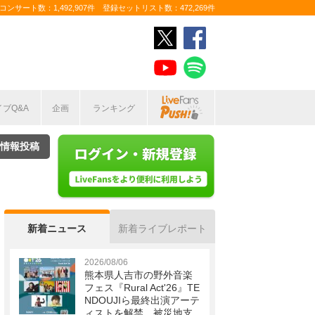
ンサート数：1,492,907件 登録セットリスト数：472,269件
イブQ&A
企画
ランキング
情報投稿
新着ニュース
新着ライブレポート
2026/08/06
熊本県人吉市の野外音楽
フェス『Rural Act'26』TE
NDOUJIら最終出演アーテ
ィストを解禁 被災地支