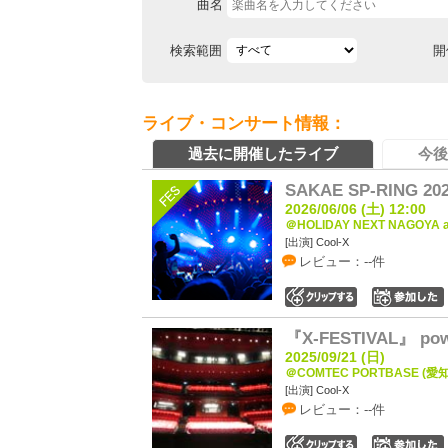
曲名
検索範囲
開
ライブ・コンサート情報：
過去に開催したライブ
今後
SAKAE SP-RING 20
2026/06/06 (土) 12:00
＠HOLIDAY NEXT NAGOYA a
[出演] Cool-X
レビュー：--件
0
『X-FESTIVAL』 p
2025/09/21 (日)
＠COMTEC PORTBASE (愛
[出演] Cool-X
レビュー：--件
0