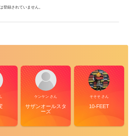
は登録されていません。
ん
ケンケン さん
そそそ さん
変
サザンオールスタ
10-FEET
S
ーズ