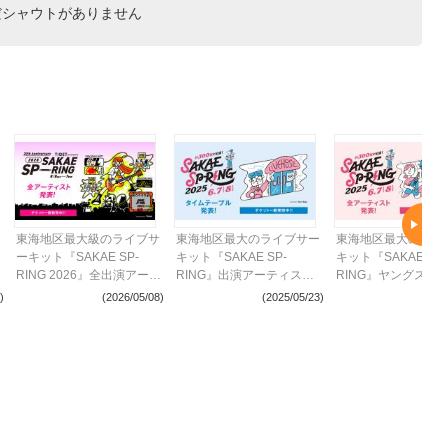
だシャウトがありません
東海地区最大級のライブサ
東海地区最大のライブサー
東海地区最大のライ
ーキット『SAKAE SP-
キット『SAKAE SP-
キット『SAKAE SP-
ブ
RING 2026』全出演アーテ
RING』出演アーティスト
RING』ヤングスキ
ィスト314組が決定
全312組のタイムテーブル
GLIM SPANKY、Me
)
(2026/05/08)
(2025/05/23)
(2025
を発表
Shinnosukeら全出
発表 313組が出演