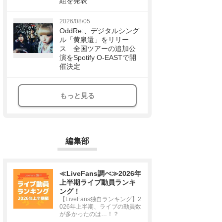
組を発表
2026/08/05
OddRe:、デジタルシング
ル「黄泉還」をリリー
ス 全国ツアーの追加公
演をSpotify O-EASTで開
催決定
もっと見る
編集部
≪LiveFans調べ≫2026年
上半期ライブ動員ランキ
ング！
【LiveFans独自ランキング】2
026年上半期、ライブの動員数
が多かったのは…！？