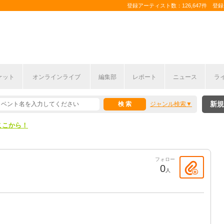
登録アーティスト数：126,647件 登録コ
ケット
オンラインライブ
編集部
レポート
ニュース
ラ
ここから！
新規
ジャンル検索
上半期編発表！
ここから！
上半期編発表！
フォロー
0
人