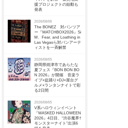
援プロジェクトの始動も
発表
2026/08/06
The BONEZ 対バンツア
ー『MATCHBOX2026』Si
M、Fear, and Loathing in
Las Vegasら対バンアーテ
ィストを一斉解禁
2026/08/05
静岡県焼津市であらたな
夏フェス『BON BON BO
N 2026』が開催 音楽ラ
イブ×盆踊り×DJ×屋台グ
ルメ×ランタンナイトで彩
る2日間
2026/08/05
V系ハロウィンイベント
『MASKED HALLOWEEN
2026』4日目、“渋谷魔界†
モンスターナイト”出演6