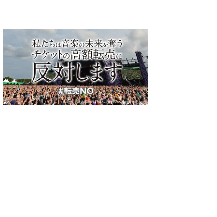
ブサー
『SAKAE SP-RING
東海地区最大級のライブサ
東海地区最大
2025』MOSHIMO、超能力
ーキット『SAKAESP-
キット『SAKAE
ニー、
戦士ドリアン、汐れいら
RING2024』、
2024』BIG
ga
ら第2弾出演アーティスト
OKAMOTO'S、THE
志ら 第4弾出
/05/09)
(2025/04/26)
(2024/05/17)
演者を
（99組）を発表
BAWDIES、新東京ら第5弾
ト56組を発表
出演アーティスト7組と全
309組タイムテーブル発表