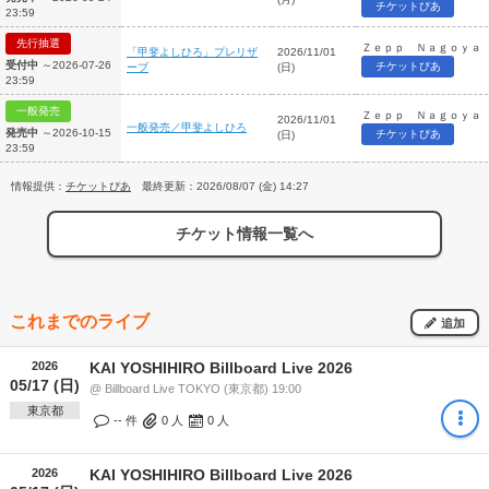
チケットぴあ
23:59
先行抽選
Ｚｅｐｐ Ｎａｇｏｙａ
「甲斐よしひろ」プレリザ
2026/11/01
受付中
～2026-07-26
チケットぴあ
ーブ
(日)
23:59
一般発売
Ｚｅｐｐ Ｎａｇｏｙａ
2026/11/01
一般発売／甲斐よしひろ
発売中
～2026-10-15
チケットぴあ
(日)
23:59
情報提供：
チケットぴあ
最終更新：2026/08/07 (金) 14:27
チケット情報一覧へ
これまでのライブ
追加
2026
KAI YOSHIHIRO Billboard Live 2026
05/17 (日)
@ Billboard Live TOKYO (東京都) 19:00
東京都
-- 件
0
人
0
人
2026
KAI YOSHIHIRO Billboard Live 2026