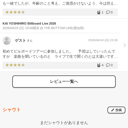
も一緒でしたが、年齢のこと考え、ご迷惑かけないよう、今は控えて
ます。 私は友達と毎回楽しく参加させていただいてます。 これから
1
0
も、木村さん、健太くん、山田くんの最強メンバーで、続けて欲しい
です。甲斐さんならまだまだ大丈夫かな。私も体調整えて、また、参
KAI YOSHIHIRO Billboard Live 2026
加したいです。 あと、6日も行きます。
2026/04/19 (日) 19:00開演 @ THE BOTTOM LINE(愛知県)
ゲスト
2026/04/19 (日) 23:30
さん
初めてビルボードツアーに参加しました。 予習はしていったんで
すが 楽曲を聞いているのと ライブで生で聞くのとは大違いです
ね。 超楽しかったです。 ハコが小さいせいもあるんですが 甲斐
4
0
さんとの距離が近い！ 近くにいた男性が言ってたんですが ライブ
時間は1時間程で 過去1短いライブだと言ってました。 確かに短か
ったんですが 中身は濃いライブでしたよ 満足できました。 よか
レビュー一覧へ
ったです
シャウト
投稿
まだシャウトがありません