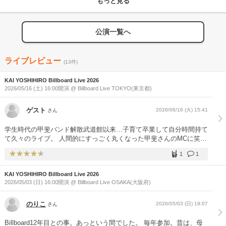
もっと見る
公演一覧へ
ライブレビュー
(13件)
KAI YOSHIHIRO Billboard Live 2026
2026/05/16 (土) 16:00開演 @ Billboard Live TOKYO(東京都)
ゲスト
2026/06/16 (火) 15:41
さん
学生時代の甲斐バンド解散武道館以来…子育て卒業して自分時間持て
て久々のライブ。 人間的にすっごく丸くなった甲斐さんのMCに笑っ
て、あっという間の1時間でした。 予習してきた新しい曲も盛り上が
1
1
ったし、昔の曲も新しいアレンジで織り交ぜながら最高に幸せな時
間。 シンプルなウッドベース、フィドル、ギターの構成がすごく新
KAI YOSHIHIRO Billboard Live 2026
鮮でした。 これからは毎年行くぞ、と心に決めました(^^)
2026/05/03 (日) 16:00開演 @ Billboard Live OSAKA(大阪府)
のりこ
2026/05/03 (日) 19:07
さん
Billboard12年目との事。あっという間でした。 毎年参加。昔は、母