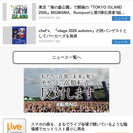
東京「海の森公園」で開催の『TOKYO ISLAND
2026』BIGMAMA、flumpoolら第3弾出演者7組を
発表 ワークショップ・アート出展者を募集
2026/08/07 (金)
ニュース
chef’s、『utage 2026 autumn』の対バンゲストと
してパーカーズを発表
2026/08/07 (金)
ニュース
ニュース一覧へ
スマホの曲を、まるでライブ会場で聴いているような臨
場感でセットリスト通りに再生