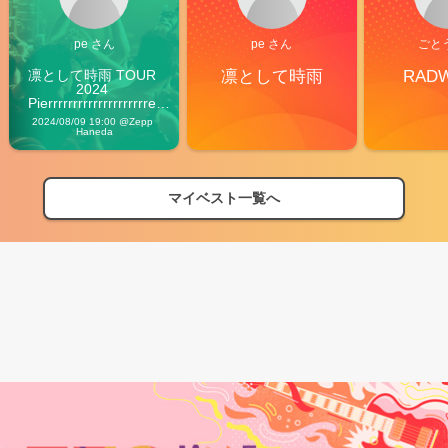
pe さん
pe さん
ごと
凛として時雨 TOUR 
凛として時雨
RAD
2024 
Pierrrrrrrrrrrrrrrrrrrre 
Vibes
2024/08/09 19:00 @Zepp 
Haneda
マイベスト一覧へ