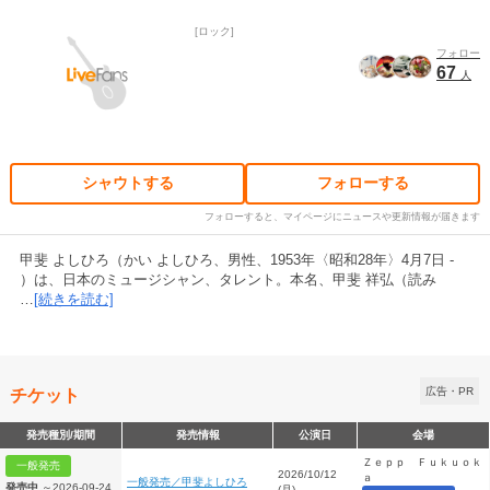
ロック
フォロー
67
人
シャウトする
フォローする
フォローすると、マイページにニュースや更新情報が届きます
甲斐 よしひろ（かい よしひろ、男性、1953年〈昭和28年〉4月7日 -
）は、日本のミュージシャン、タレント。本名、甲斐 祥弘（読み
…
[続きを読む]
チケット
広告・PR
発売種別/期間
発売情報
公演日
会場
Ｚｅｐｐ Ｆｕｋｕｏｋ
一般発売
2026/10/12
ａ
一般発売／甲斐よしひろ
発売中
～2026-09-24
(月)