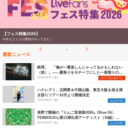
【ライブ動員ランキング 2026年上半期】
LiveFans調べのオリジナルランキング！
最新ニュース
映秀。 「俺が一番楽しんじゃってるかもしれない
（笑）」――夏祭りをモチーフにした一夜限りのス
ペシャルライブ『色祭』レポート
2026/08/07 (金)
ライブレポート
ハナレグミ、北関東＆中国山陰、東京大阪を巡る弾
き語りツアー10月より開催決定
2026/08/07 (金)
ニュース
長野で開催の『りんご音楽祭2026』Olive Oil、
TENDOUJIら第11弾出演アーティスト（16組）を
発表
2026/08/07 (金)
ニュース