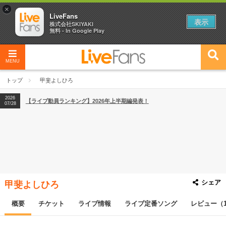
×
LiveFans
表示
株式会社SKIYAKI
無料 - In Google Play
2026
【フェス特集2026】フェス情報はここから！
04/27
MENU
2026
【ライブ動員ランキング】2026年上半期編発表！
07/28
トップ
甲斐よしひろ
2026
【フェス特集2026】フェス情報はここから！
04/27
2026
【ライブ動員ランキング】2026年上半期編発表！
07/28
シェア
甲斐よしひろ
概要
チケット
ライブ情報
ライブ定番ソング
レビュー（1