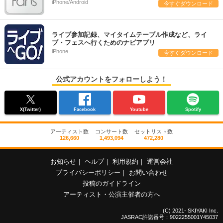
iPhone/Android
今すぐダウンロード
ライブ参加記録、マイタイムテーブル作成など、ライ
ブ・フェスへ行くためのナビアプリ
iPhone
今すぐダウンロード
公式アカウントをフォローしよう！
X(Twitter)
Facebook
Youtube
Spotify
アーティスト数
コンサート数
セットリスト数
126,660
1,493,094
472,280
お知らせ
｜
ヘルプ
｜
利用規約
｜
運営会社
プライバシーポリシー
｜
お問い合わせ
投稿のガイドライン
アーティスト・公演主催者の方へ
(C) 2021- SKIYAKI Inc.
JASRAC許諾番号：9022255001Y45037