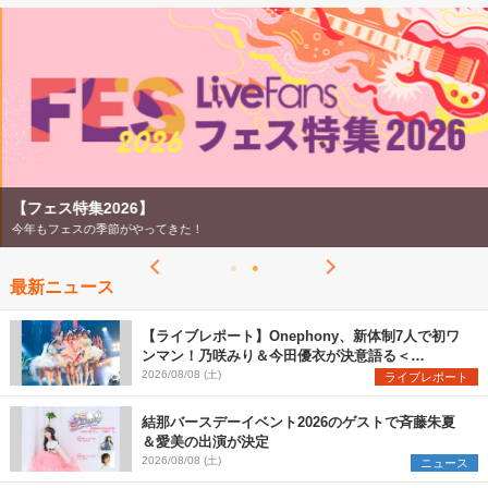
2026
【ライブ動員ランキング】2026年上半期編発表！
07/28
【フェス特集2026】
今年もフェスの季節がやってきた！
最新ニュース
【ライブレポート】Onephony、新体制7人で初ワ
ンマン！乃咲みり＆今田優衣が決意語る＜
Onephony新体制1st Oneman Live はじまりの夏
2026/08/08 (土)
ライブレポート
＞
結那バースデーイベント2026のゲストで斉藤朱夏
＆愛美の出演が決定
2026/08/08 (土)
ニュース