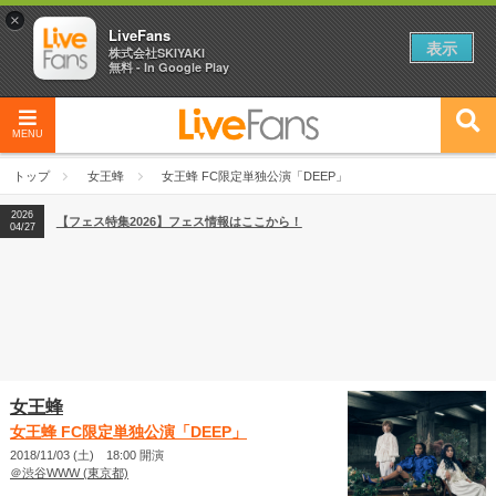
×
LiveFans
表示
株式会社SKIYAKI
無料 - In Google Play
MENU
2026
【フェス特集2026】フェス情報はここから！
04/27
トップ
女王蜂
女王蜂 FC限定単独公演「DEEP」
2026
【ライブ動員ランキング】2026年上半期編発表！
07/28
2026
【フェス特集2026】フェス情報はここから！
04/27
2026
【ライブ動員ランキング】2026年上半期編発表！
07/28
女王蜂
女王蜂 FC限定単独公演「DEEP」
2018/11/03 (土) 18:00 開演
＠渋谷WWW (東京都)