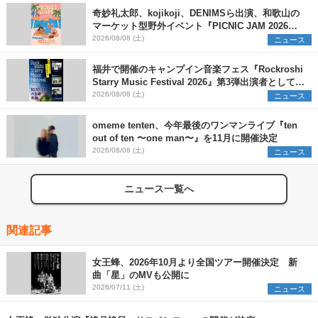
奇妙礼太郎、kojikoji、DENIMSら出演、和歌山の
マーケット型野外イベント『PICNIC JAM 2026』
早割チケット発売開始
2026/08/08 (土)
ニュース
福井で開催のキャンプイン音楽フェス『Rockroshi
Starry Music Festival 2026』第3弾出演者として
SCOOBIE DO、かりゆし58、Reiを発表
2026/08/08 (土)
ニュース
omeme tenten、今年最後のワンマンライブ『ten
out of ten 〜one man〜』を11月に開催決定
2026/08/08 (土)
ニュース
ニュース一覧へ
関連記事
女王蜂、2026年10月より全国ツアー開催決定 新
曲「星」のMVも公開に
2026/07/11 (土)
ニュース