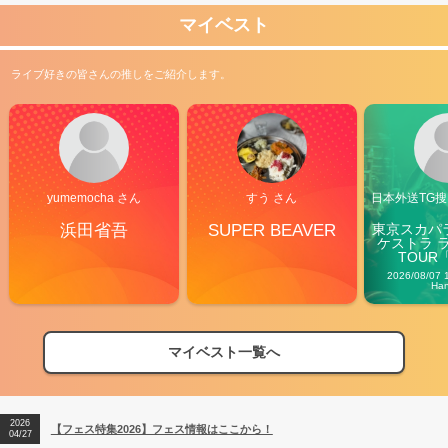
マイベスト
ライブ好きの皆さんの推しをご紹介します。
yumemocha さん
すう さん
日本外送TG搜@
浜田省吾
SUPER BEAVER
東京スカパ
ケストラ 
TOUR「V
Carn
2026/08/07 
Ha
マイベスト一覧へ
2026
【フェス特集2026】フェス情報はここから！
04/27
2026
【ライブ動員ランキング】2026年上半期編発表！
07/28
2026
【フェス特集2026】フェス情報はここから！
04/27