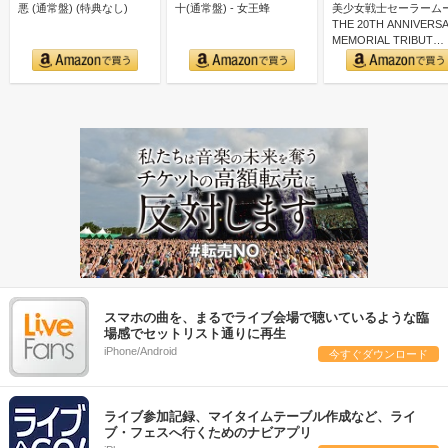
悪 (通常盤) (特典なし)
十(通常盤) - 女王蜂
美少女戦士セーラーム
THE 20TH ANNIVERS
MEMORIAL TRIBUT…
スマホの曲を、まるでライブ会場で聴いているような臨
場感でセットリスト通りに再生
iPhone/Android
今すぐダウンロード
ライブ参加記録、マイタイムテーブル作成など、ライ
ブ・フェスへ行くためのナビアプリ