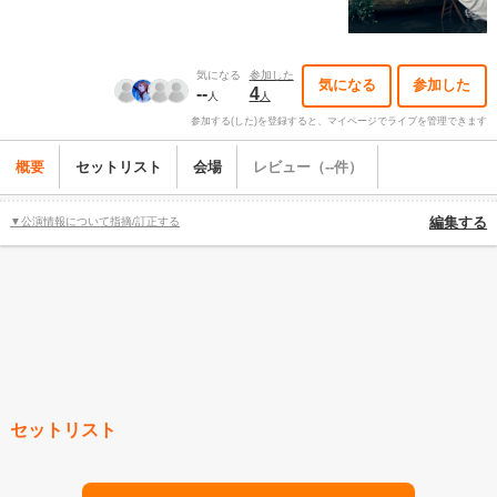
気になる
参加した
気になる
参加した
--
4
人
人
参加する(した)を登録すると、マイページでライブを管理できます
概要
セットリスト
会場
レビュー（--件）
▼公演情報について指摘/訂正する
編集する
セットリスト