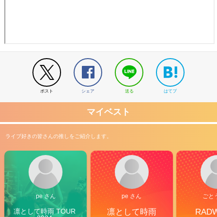
ポスト
シェア
送る
はてブ
マイベスト
ライブ好きの皆さんの推しをご紹介します。
pe さん
pe さん
ごと
凛として時雨 TOUR 
凛として時雨
RAD