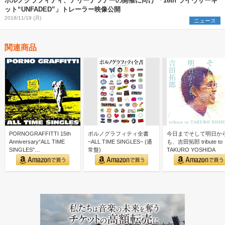
ポルノグラフィティ、アリーナツアーの開催に向け 「16th ライヴサーキ
ット“UNFADED”」トレーラー映像公開
2018/11/19 (月)
ニュース
関連商品
PORNOGRAFFITTI 15th
ポルノグラフィティ全書
今日までそして明日か
Anniversary“ALL TIME
~ALL TIME SINGLES~ (通
も、吉田拓郎 tribute to
SINGLES"…
常盤)
TAKURO YOSHIDA