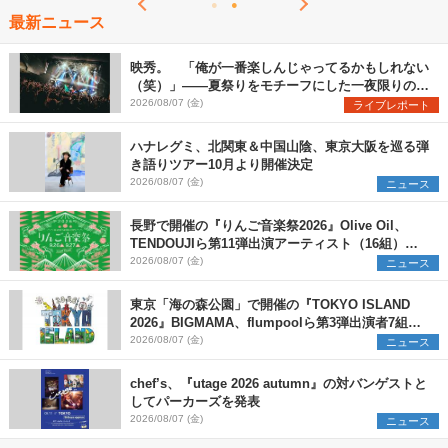
最新ニュース
映秀。 「俺が一番楽しんじゃってるかもしれない
（笑）」――夏祭りをモチーフにした一夜限りのス
ペシャルライブ『色祭』レポート
2026/08/07 (金)
ライブレポート
ハナレグミ、北関東＆中国山陰、東京大阪を巡る弾
き語りツアー10月より開催決定
2026/08/07 (金)
ニュース
長野で開催の『りんご音楽祭2026』Olive Oil、
TENDOUJIら第11弾出演アーティスト（16組）を
発表
2026/08/07 (金)
ニュース
東京「海の森公園」で開催の『TOKYO ISLAND
2026』BIGMAMA、flumpoolら第3弾出演者7組を
発表 ワークショップ・アート出展者を募集
2026/08/07 (金)
ニュース
chef’s、『utage 2026 autumn』の対バンゲストと
してパーカーズを発表
2026/08/07 (金)
ニュース