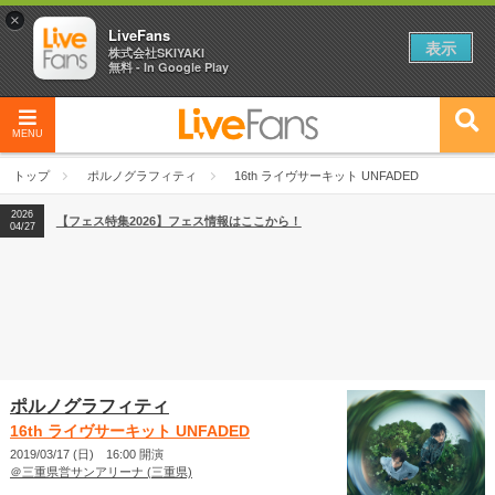
×
LiveFans
表示
株式会社SKIYAKI
無料 - In Google Play
MENU
2026
【フェス特集2026】フェス情報はここから！
04/27
トップ
ポルノグラフィティ
16th ライヴサーキット UNFADED
2026
【ライブ動員ランキング】2026年上半期編発表！
07/28
2026
【フェス特集2026】フェス情報はここから！
04/27
2026
【ライブ動員ランキング】2026年上半期編発表！
07/28
ポルノグラフィティ
16th ライヴサーキット UNFADED
2019/03/17 (日) 16:00 開演
＠三重県営サンアリーナ (三重県)