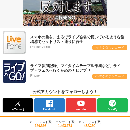
スマホの曲を、まるでライブ会場で聴いているような臨
場感でセットリスト通りに再生
iPhone/Android
今すぐダウンロード
ライブ参加記録、マイタイムテーブル作成など、ライ
ブ・フェスへ行くためのナビアプリ
iPhone
今すぐダウンロード
公式アカウントをフォローしよう！
X(Twitter)
Facebook
Youtube
Spotify
アーティスト数
コンサート数
セットリスト数
126,666
1,493,178
472,330