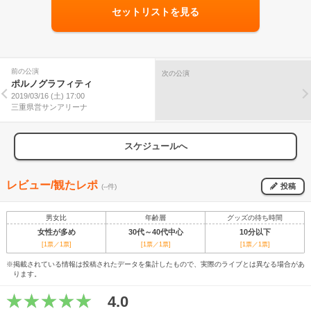
セットリストを見る
前の公演
次の公演
ポルノグラフィティ
2019/03/16 (土) 17:00
三重県営サンアリーナ
スケジュールへ
レビュー/観たレポ
投稿
(--件)
男女比
年齢層
グッズの待ち時間
女性が多め
30代～40代中心
10分以下
[1票／1票]
[1票／1票]
[1票／1票]
※掲載されている情報は投稿されたデータを集計したもので、実際のライブとは異なる場合があ
ります。
4.0