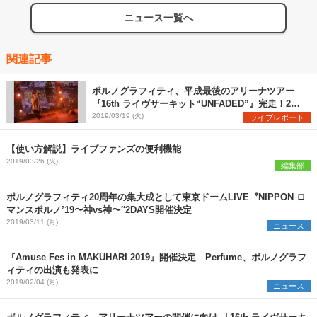
ニュース一覧へ
関連記事
ポルノグラフィティ、平成最後のアリーナツアー
『16th ライヴサーキット“UNFADED”』完走！20
周年の締めくくりは東京ドーム2days
2019/03/19 (火)
ライブレポート
【使い方解説】ライブファンズの便利機能
2019/03/26 (火)
編集部
ポルノグラフィティ20周年の集大成として東京ドームLIVE〝NIPPON ロ
マンスポルノ’19〜神vs神〜″2DAYS開催決定
2019/03/11 (月)
ニュース
『Amuse Fes in MAKUHARI 2019』開催決定 Perfume、ポルノグラフ
ィティの出演も発表に
2019/02/04 (月)
ニュース