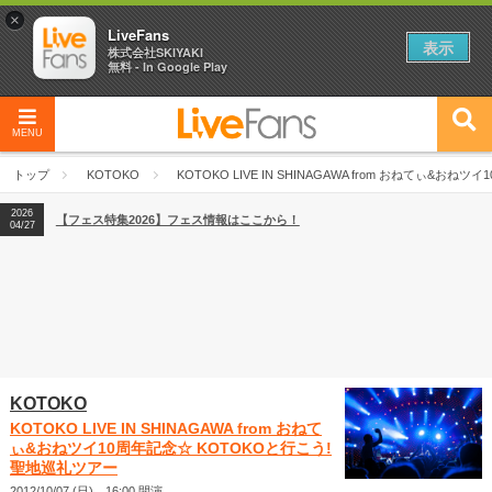
×
LiveFans
表示
株式会社SKIYAKI
無料 - In Google Play
MENU
2026
【フェス特集2026】フェス情報はここから！
04/27
トップ
KOTOKO
KOTOKO LIVE IN SHINAGAWA from おねてぃ&
2026
【ライブ動員ランキング】2026年上半期編発表！
07/28
2026
【フェス特集2026】フェス情報はここから！
04/27
2026
【ライブ動員ランキング】2026年上半期編発表！
07/28
KOTOKO
KOTOKO LIVE IN SHINAGAWA from おねて
ぃ&おねツイ10周年記念☆ KOTOKOと行こう!
聖地巡礼ツアー
2012/10/07 (日) 16:00 開演