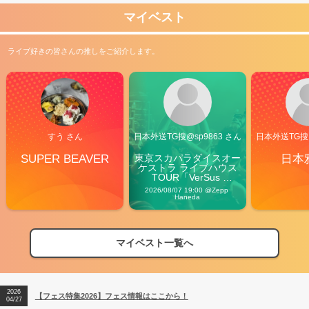
マイベスト
ライブ好きの皆さんの推しをご紹介します。
すう さん
日本外送TG搜@sp9863 さん
日本外送TG搜@
SUPER BEAVER
東京スカパラダイスオー
日本
ケストラ ライブハウス
TOUR「VerSus 
Carnival」
2026/08/07 19:00 @Zepp 
Haneda
マイベスト一覧へ
2026
【フェス特集2026】フェス情報はここから！
04/27
2026
【ライブ動員ランキング】2026年上半期編発表！
07/28
2026
【フェス特集2026】フェス情報はここから！
04/27