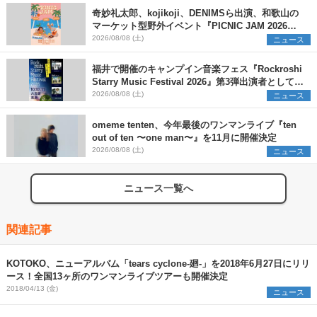
奇妙礼太郎、kojikoji、DENIMSら出演、和歌山の
マーケット型野外イベント『PICNIC JAM 2026』
早割チケット発売開始
2026/08/08 (土)
ニュース
福井で開催のキャンプイン音楽フェス『Rockroshi
Starry Music Festival 2026』第3弾出演者として
SCOOBIE DO、かりゆし58、Reiを発表
2026/08/08 (土)
ニュース
omeme tenten、今年最後のワンマンライブ『ten
out of ten 〜one man〜』を11月に開催決定
2026/08/08 (土)
ニュース
ニュース一覧へ
関連記事
KOTOKO、ニューアルバム「tears cyclone-廻-」を2018年6月27日にリリ
ース！全国13ヶ所のワンマンライブツアーも開催決定
2018/04/13 (金)
ニュース