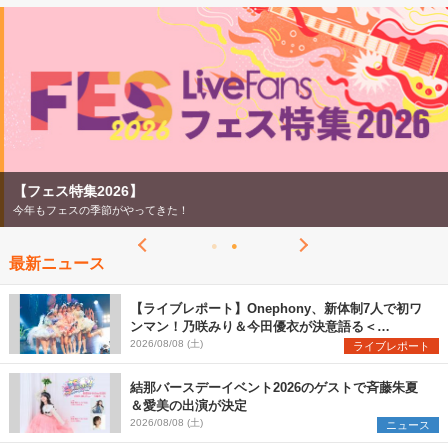
2026
【ライブ動員ランキング】2026年上半期編発表！
07/28
【フェス特集2026】
今年もフェスの季節がやってきた！
最新ニュース
【ライブレポート】Onephony、新体制7人で初ワ
ンマン！乃咲みり＆今田優衣が決意語る＜
Onephony新体制1st Oneman Live はじまりの夏
2026/08/08 (土)
ライブレポート
＞
結那バースデーイベント2026のゲストで斉藤朱夏
＆愛美の出演が決定
2026/08/08 (土)
ニュース