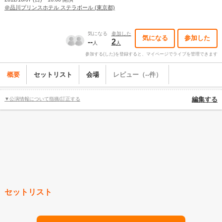
＠品川プリンスホテル ステラボール (東京都)
気になる
参加した
気になる
参加した
--
2
人
人
参加する(した)を登録すると、マイページでライブを管理できます
概要
セットリスト
会場
レビュー（--件）
▼公演情報について指摘/訂正する
編集する
セットリスト