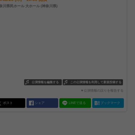
奈川県民ホール 大ホール (神奈川県)
公演情報を編集する
この公演情報を利用して新規投稿する
▼公演情報の誤りを報告する
ポスト
シェア
LINEで送る
ブックマーク