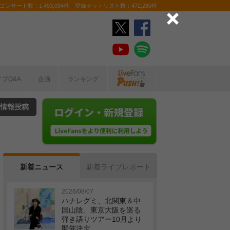
ンサート数：1,493,094件 登録セットリスト数：472,280件
イブQ&A
企画
ランキング
情報投稿
新着ニュース
新着ライブレポート
2026/08/07
ハナレグミ、北関東＆中
国山陰、東京大阪を巡る
弾き語りツアー10月より
開催決定