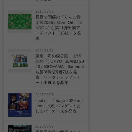
2026/08/07
長野で開催の『りんご音
楽祭2026』Olive Oil、TE
NDOUJIら第11弾出演ア
ーティスト（16組）を発
表
2026/08/07
東京「海の森公園」で開
催の『TOKYO ISLAND 20
26』BIGMAMA、flumpool
ら第3弾出演者7組を発
表 ワークショップ・ア
ート出展者を募集
2026/08/07
chef’s、『utage 2026 aut
umn』の対バンゲストと
してパーカーズを発表
2026/08/07