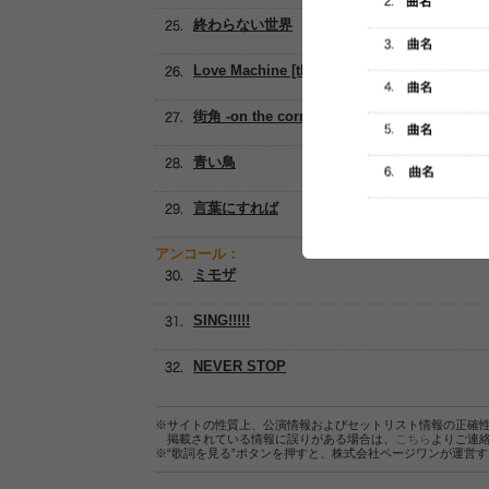
終わらない世界
Love Machine [the Miracles]
街角 -on the corner-
青い鳥
言葉にすれば
アンコール：
ミモザ
SING!!!!!
NEVER STOP
※サイトの性質上、公演情報およびセットリスト情報の正確
掲載されている情報に誤りがある場合は、
こちら
よりご連
※“歌詞を見る”ボタンを押すと、株式会社ページワンが運営