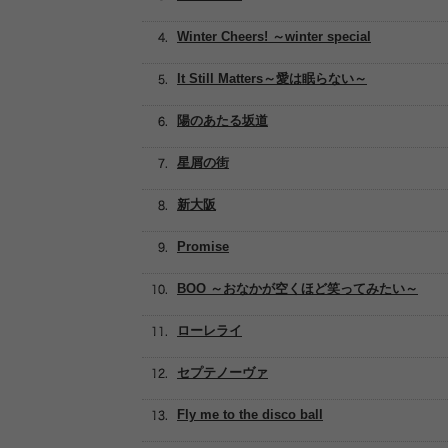
Winter Cheers! ～winter special
It Still Matters～愛は眠らない～
陽のあたる坂道
星屑の街
新大阪
Promise
BOO ～おなかが空くほど笑ってみたい～
ローレライ
セプテノーヴァ
Fly me to the disco ball