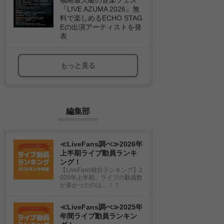
福島最大級の音楽フェス
『LIVE AZUMA 2026』無
料で楽しめるECHO STAG
Eの出演アーティストを発
表
もっと見る
編集部
≪LiveFans調べ≫2026年
上半期ライブ動員ランキ
ング！
【LiveFans独自ランキング】2
026年上半期、ライブの動員数
が多かったのは…！？
≪LiveFans調べ≫2025年
年間ライブ動員ランキン