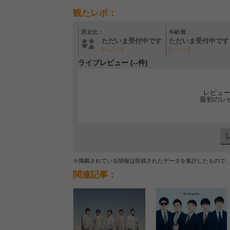
観たレポ：
男女比：
年齢層：
ただいま受付中です
ただいま受付中です
[---／---]
[---／---]
ライブレビュー (--件)
レビュー
最初のレ
※掲載されている情報は投稿されたデータを集計したもので
関連記事：