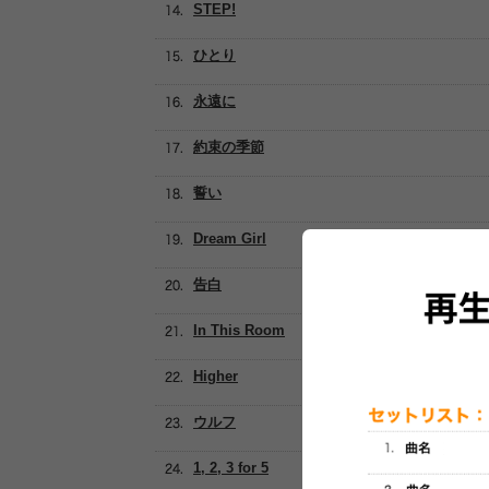
STEP!
ひとり
永遠に
約束の季節
誓い
Dream Girl
告白
In This Room
Higher
ウルフ
1, 2, 3 for 5