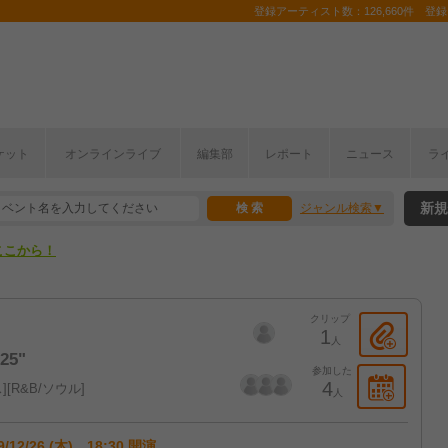
登録アーティスト数：126,660件 登録コ
ケット
オンラインライブ
編集部
レポート
ニュース
ラ
ここから！
新規
ジャンル検索
上半期編発表！
ここから！
上半期編発表！
クリップ
1
人
25"
参加した
4
ス
R&B/ソウル
人
9/12/26 (木) 18:30 開演