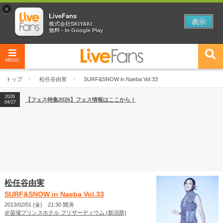
×
LiveFans
表示
株式会社SKIYAKI
無料 - In Google Play
MENU
2026
【フェス特集2026】フェス情報はここから！
04/27
トップ
松任谷由実
SURF&SNOW in Naeba Vol.33
2026
【ライブ動員ランキング】2026年上半期編発表！
07/28
2026
【フェス特集2026】フェス情報はここから！
04/27
2026
【ライブ動員ランキング】2026年上半期編発表！
07/28
松任谷由実
SURF&SNOW in Naeba Vol.33
2013/02/01 (金) 21:30 開演
＠苗場プリンスホテル ブリザーディウム (新潟県)