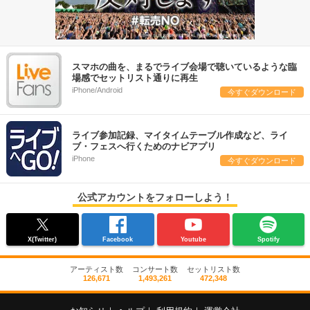
スマホの曲を、まるでライブ会場で聴いているような臨
場感でセットリスト通りに再生
iPhone/Android
今すぐダウンロード
ライブ参加記録、マイタイムテーブル作成など、ライ
ブ・フェスへ行くためのナビアプリ
iPhone
今すぐダウンロード
公式アカウントをフォローしよう！
X(Twitter)
Facebook
Youtube
Spotify
アーティスト数
コンサート数
セットリスト数
126,671
1,493,261
472,348