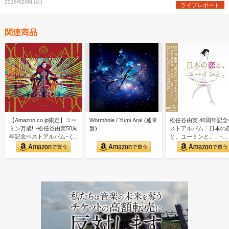
2016/02/08 (月)
ライブレポート
関連商品
【Amazon.co.jp限定】ユー
Wormhole / Yumi AraI (通常
松任谷由実 40周年記念
ミン万歳! ~松任谷由実50周
盤)
ストアルバム「日本の
年記念ベストアルバム~ (初
と、ユーミンと。」-
回限…
GOLD DISC Editi…