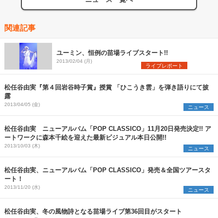
関連記事
ユーミン、恒例の苗場ライブスタート!!
2013/02/04 (月)
ライブレポート
松任谷由実『第４回岩谷時子賞』授賞 「ひこうき雲」を弾き語りにて披
露
2013/04/05 (金)
ニュース
松任谷由実 ニューアルバム「POP CLASSICO」11月20日発売決定!! ア
ートワークに森本千絵を迎えた最新ビジュアル本日公開!!
2013/10/03 (木)
ニュース
松任谷由実、ニューアルバム「POP CLASSICO」発売＆全国ツアースタ
ート！
2013/11/20 (水)
ニュース
松任谷由実、冬の風物詩となる苗場ライブ第36回目がスタート