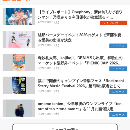
【ライブレポート】Onephony、新体制7人で初ワ
ンマン！乃咲みり＆今田優衣が決意語る＜
Onephony新体制1st Oneman Live はじまりの夏
2026/08/08 (土)
ライブレポート
＞
結那バースデーイベント2026のゲストで斉藤朱夏
＆愛美の出演が決定
2026/08/08 (土)
ニュース
奇妙礼太郎、kojikoji、DENIMSら出演、和歌山の
マーケット型野外イベント『PICNIC JAM 2026』
早割チケット発売開始
2026/08/08 (土)
ニュース
福井で開催のキャンプイン音楽フェス『Rockroshi
Starry Music Festival 2026』第3弾出演者として
SCOOBIE DO、かりゆし58、Reiを発表
2026/08/08 (土)
ニュース
omeme tenten、今年最後のワンマンライブ『ten
out of ten 〜one man〜』を11月に開催決定
2026/08/08 (土)
ニュース
ニュース一覧へ