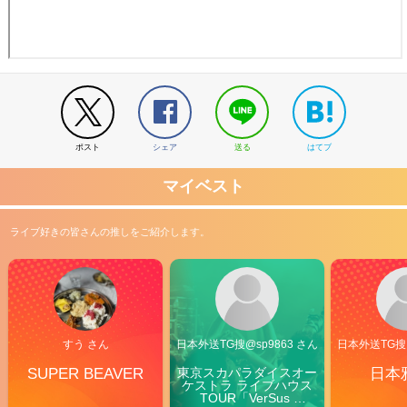
ポスト
シェア
送る
はてブ
マイベスト
ライブ好きの皆さんの推しをご紹介します。
すう さん
日本外送TG搜@sp9863 さん
日本外送TG搜@
SUPER BEAVER
東京スカパラダイスオー
日本
ケストラ ライブハウス
TOUR「VerSus 