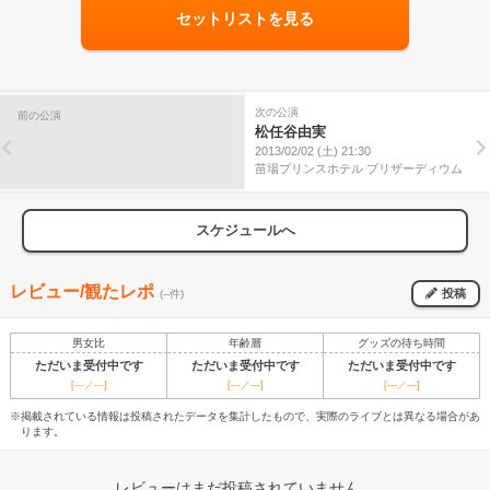
セットリストを見る
次の公演
前の公演
松任谷由実
2013/02/02 (土) 21:30
苗場プリンスホテル ブリザーディウム
スケジュールへ
レビュー/観たレポ
投稿
(--件)
男女比
年齢層
グッズの待ち時間
ただいま受付中です
ただいま受付中です
ただいま受付中です
[---／---]
[---／---]
[---／---]
※掲載されている情報は投稿されたデータを集計したもので、実際のライブとは異なる場合があ
ります。
レビューはまだ投稿されていません。