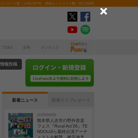
ンサート数：1,492,907件 登録セットリスト数：472,269件
イブQ&A
企画
ランキング
情報投稿
新着ニュース
新着ライブレポート
2026/08/06
熊本県人吉市の野外音楽
フェス『Rural Act'26』TE
NDOUJIら最終出演アーテ
ィストを解禁 被災地支