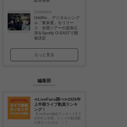
組を発表
2026/08/05
OddRe:、デジタルシング
ル「黄泉還」をリリー
ス 全国ツアーの追加公
演をSpotify O-EASTで開
催決定
もっと見る
編集部
≪LiveFans調べ≫2026年
上半期ライブ動員ランキ
ング！
【LiveFans独自ランキング】2
026年上半期、ライブの動員数
が多かったのは…！？