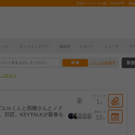
登録アーティスト数：126,647件 登録コ
ケット
オンラインライブ
編集部
レポート
ニュース
ラ
ここから！
新規
ジャンル検索
上半期編発表！
ここから！
上半期編発表！
クリップ
1
人
ビエルくんと西郷さんとノド
参加した
、巨匠。KEYTALKが新春を
12
人
～