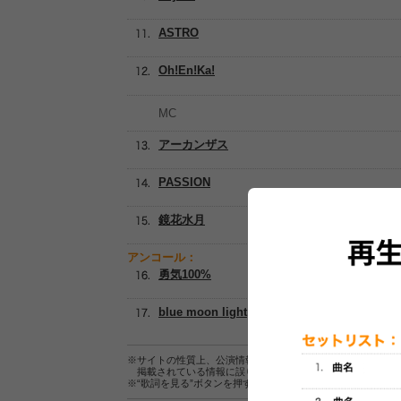
ASTRO
Oh!En!Ka!
MC
アーカンザス
PASSION
鏡花水月
アンコール：
勇気100%
blue moon light
※サイトの性質上、公演情報およびセットリスト情報の正確
掲載されている情報に誤りがある場合は、
こちら
よりご連
※“歌詞を見る”ボタンを押すと、株式会社ページワンが運営