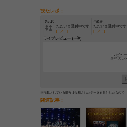
観たレポ：
男女比：
年齢層：
ただいま受付中です
ただいま受付中です
[---／---]
[---／---]
ライブレビュー (--件)
レビュー
最初のレ
※掲載されている情報は投稿されたデータを集計したもので
関連記事：