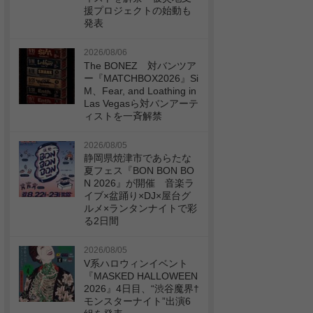
援プロジェクトの始動も
発表
2026/08/06
The BONEZ 対バンツア
ー『MATCHBOX2026』Si
M、Fear, and Loathing in
Las Vegasら対バンアーテ
ィストを一斉解禁
2026/08/05
静岡県焼津市であらたな
夏フェス『BON BON BO
N 2026』が開催 音楽ラ
イブ×盆踊り×DJ×屋台グ
ルメ×ランタンナイトで彩
る2日間
2026/08/05
V系ハロウィンイベント
『MASKED HALLOWEEN
2026』4日目、“渋谷魔界†
モンスターナイト”出演6