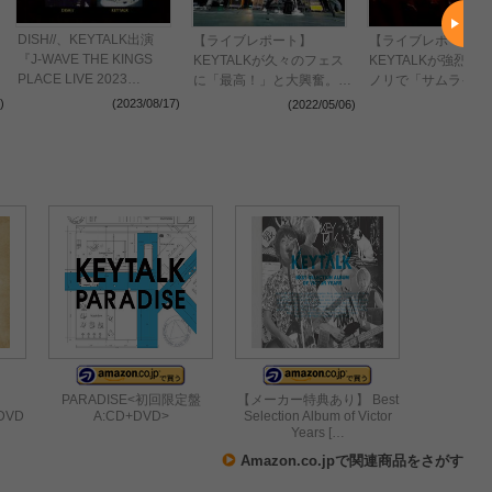
DISH//、KEYTALK出演
【ライブレポート】
【ライブレポート】
『J-WAVE THE KINGS
KEYTALKが久々のフェス
KEYTALKが強烈な
PLACE LIVE 2023
に「最高！」と大興奮。フ
ノリで「サムライソ
AUTUMN』10月に開催決
ァンとお祭り騒ぎに！＜
ク」を締めくくる！
)
(2023/08/17)
(2022/05/06)
(2022
定【コメントあり】
JAPAN JAM 2022＞
SAMURAI SONIC vo
PARADISE<初回限定盤
【メーカー特典あり】 Best
DVD
A:CD+DVD>
Selection Album of Victor
Years […
Amazon.co.jpで関連商品をさがす