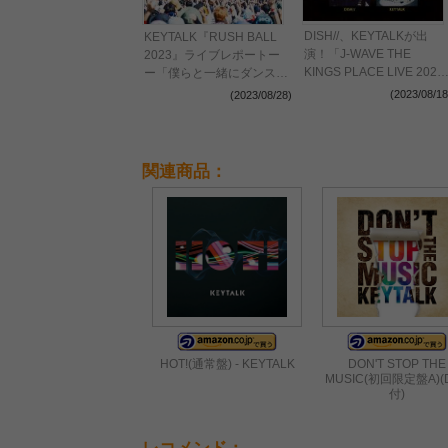
DISH//、KEYTALKが出
KEYTALK『RUSH BALL
演！「J-WAVE THE
2023』ライブレポートー
KINGS PLACE LIVE 2023
ー「僕らと一緒にダンスし
AUTUMN」10月開催決定
ませんか！」お祭りロック
(2023/08/18
(2023/08/28)
バンドの真価を発揮
関連商品：
HOT!(通常盤) - KEYTALK
DON'T STOP THE
MUSIC(初回限定盤A)(
付)