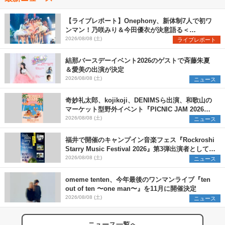
【ライブレポート】Onephony、新体制7人で初ワ
ンマン！乃咲みり＆今田優衣が決意語る＜
Onephony新体制1st Oneman Live はじまりの夏
2026/08/08 (土)
ライブレポート
＞
結那バースデーイベント2026のゲストで斉藤朱夏
＆愛美の出演が決定
2026/08/08 (土)
ニュース
奇妙礼太郎、kojikoji、DENIMSら出演、和歌山の
マーケット型野外イベント『PICNIC JAM 2026』
早割チケット発売開始
2026/08/08 (土)
ニュース
福井で開催のキャンプイン音楽フェス『Rockroshi
Starry Music Festival 2026』第3弾出演者として
SCOOBIE DO、かりゆし58、Reiを発表
2026/08/08 (土)
ニュース
omeme tenten、今年最後のワンマンライブ『ten
out of ten 〜one man〜』を11月に開催決定
2026/08/08 (土)
ニュース
ニュース一覧へ