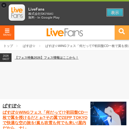
×
LiveFans
表示
株式会社SKIYAKI
無料 - In Google Play
MENU
2026
【フェス特集2026】フェス情報はここから！
04/27
トップ
ぱすぽ☆
ぱすぽ☆WINGフェス「何だって!?初回盤CD一枚で翼を授け
2026
【ライブ動員ランキング】2026年上半期編発表！
07/28
2026
【フェス特集2026】フェス情報はここから！
04/27
2026
【ライブ動員ランキング】2026年上半期編発表！
07/28
ぱすぽ☆
ぱすぽ☆WINGフェス「何だって!?初回盤CD一
枚で翼を授けるだとぉ?その翼でZEPP TOKYO
で快適な空の旅を!嵐も吹雪も何でも来い!屋内
だから、ナ!」