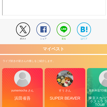
ポスト
シェア
送る
はてブ
マイベスト
ライブ好きの皆さんの推しをご紹介します。
yumemocha さん
すう さん
日本外送TG搜@
浜田省吾
SUPER BEAVER
東京スカパ
ケストラ 
TOUR「V