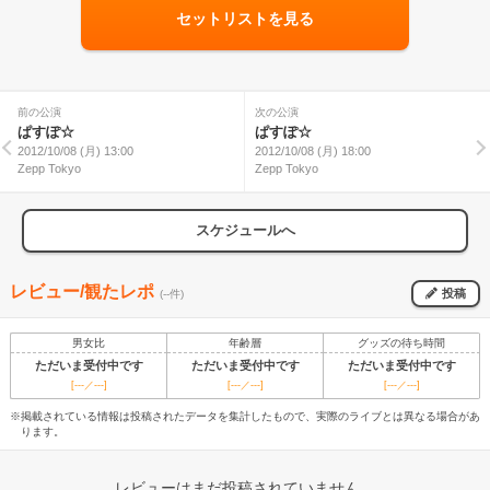
セットリストを見る
前の公演
次の公演
ぱすぽ☆
ぱすぽ☆
2012/10/08 (月) 13:00
2012/10/08 (月) 18:00
Zepp Tokyo
Zepp Tokyo
スケジュールへ
レビュー/観たレポ
投稿
(--件)
男女比
年齢層
グッズの待ち時間
ただいま受付中です
ただいま受付中です
ただいま受付中です
[---／---]
[---／---]
[---／---]
※掲載されている情報は投稿されたデータを集計したもので、実際のライブとは異なる場合があ
ります。
レビューはまだ投稿されていません。