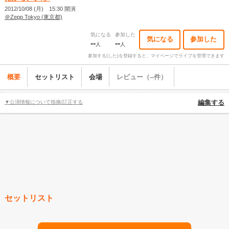
2012/10/08 (月) 15:30 開演
＠Zepp Tokyo (東京都)
気になる
参加した
気になる
参加した
--
--
人
人
参加する(した)を登録すると、マイページでライブを管理できます
概要
セットリスト
会場
レビュー（--件）
▼公演情報について指摘/訂正する
編集する
セットリスト