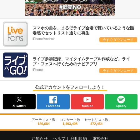
スマホの曲を、まるでライブ会場で聴いているような臨
場感でセットリスト通りに再生
iPhone/Android
今すぐダウンロード
ライブ参加記録、マイタイムテーブル作成など、ライ
ブ・フェスへ行くためのナビアプリ
iPhone
今すぐダウンロード
公式アカウントをフォローしよう！
X(Twitter)
Facebook
Youtube
Spotify
アーティスト数
コンサート数
セットリスト数
126,684
1,493,408
472,454
お知らせ
｜
ヘルプ
｜
利用規約
｜
運営会社