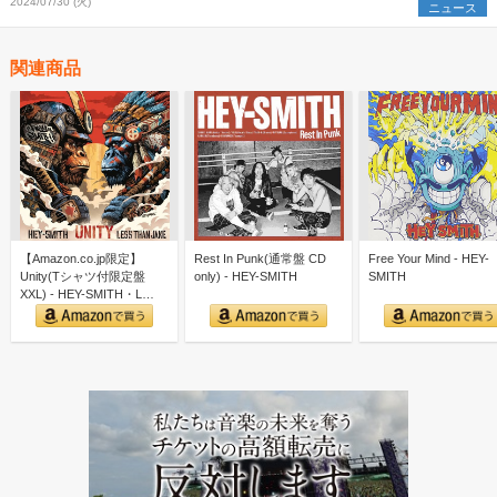
2024/07/30 (火)
ニュース
関連商品
【Amazon.co.jp限定】
Rest In Punk(通常盤 CD
Free Your Mind - HEY-
Unity(Tシャツ付限定盤
only) - HEY-SMITH
SMITH
XXL) - HEY-SMITH・L…