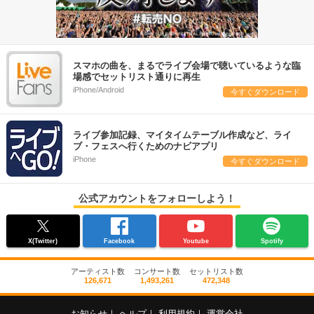
スマホの曲を、まるでライブ会場で聴いているような臨
場感でセットリスト通りに再生
iPhone/Android
今すぐダウンロード
ライブ参加記録、マイタイムテーブル作成など、ライ
ブ・フェスへ行くためのナビアプリ
iPhone
今すぐダウンロード
公式アカウントをフォローしよう！
X(Twitter)
Facebook
Youtube
Spotify
アーティスト数
コンサート数
セットリスト数
126,671
1,493,261
472,348