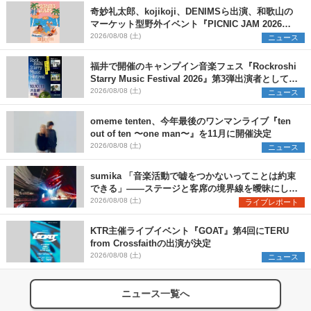
奇妙礼太郎、kojikoji、DENIMSら出演、和歌山の
マーケット型野外イベント『PICNIC JAM 2026』
早割チケット発売開始
2026/08/08 (土)
ニュース
福井で開催のキャンプイン音楽フェス『Rockroshi
Starry Music Festival 2026』第3弾出演者として
SCOOBIE DO、かりゆし58、Reiを発表
2026/08/08 (土)
ニュース
omeme tenten、今年最後のワンマンライブ『ten
out of ten 〜one man〜』を11月に開催決定
2026/08/08 (土)
ニュース
sumika 「音楽活動で嘘をつかないってことは約束
できる」――ステージと客席の境界線を曖昧にし
た、ツアーファイナル武道館公演レポート
2026/08/08 (土)
ライブレポート
KTR主催ライブイベント『GOAT』第4回にTERU
from Crossfaithの出演が決定
2026/08/08 (土)
ニュース
ニュース一覧へ