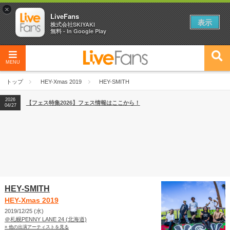
×
LiveFans
表示
株式会社SKIYAKI
無料 - In Google Play
MENU
2026
【フェス特集2026】フェス情報はここから！
04/27
トップ
HEY-Xmas 2019
HEY-SMITH
2026
【ライブ動員ランキング】2026年上半期編発表！
07/28
2026
【フェス特集2026】フェス情報はここから！
04/27
2026
【ライブ動員ランキング】2026年上半期編発表！
07/28
HEY-SMITH
HEY-Xmas 2019
2019/12/25 (水)
＠札幌PENNY LANE 24 (北海道)
» 他の出演アーティストを見る