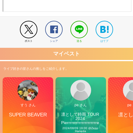
ポスト
シェア
送る
はてブ
マイベスト
ライブ好きの皆さんの推しをご紹介します。
すう さん
pe さん
pe
SUPER BEAVER
凛として時雨 TOUR 
凛と
2024 
Pierrrrrrrrrrrrrrrrrrrre 
Vibes
2024/08/09 19:00 @Zepp 
Haneda