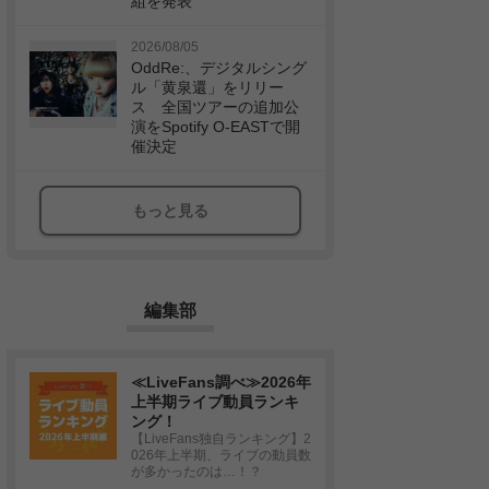
組を発表
2026/08/05
OddRe:、デジタルシング
ル「黄泉還」をリリー
ス 全国ツアーの追加公
演をSpotify O-EASTで開
催決定
もっと見る
編集部
≪LiveFans調べ≫2026年
上半期ライブ動員ランキ
ング！
【LiveFans独自ランキング】2
026年上半期、ライブの動員数
が多かったのは…！？