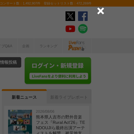
ンサート数：1,492,907件 登録セットリスト数：472,269件
イブQ&A
企画
ランキング
情報投稿
新着ニュース
新着ライブレポート
2026/08/06
熊本県人吉市の野外音楽
フェス『Rural Act'26』TE
NDOUJIら最終出演アーテ
ィストを解禁 被災地支