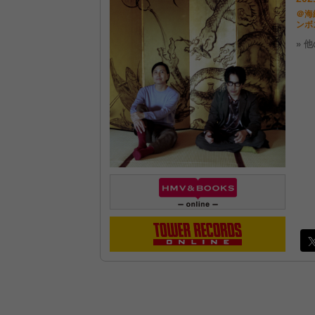
＠海編
ンボ
» 