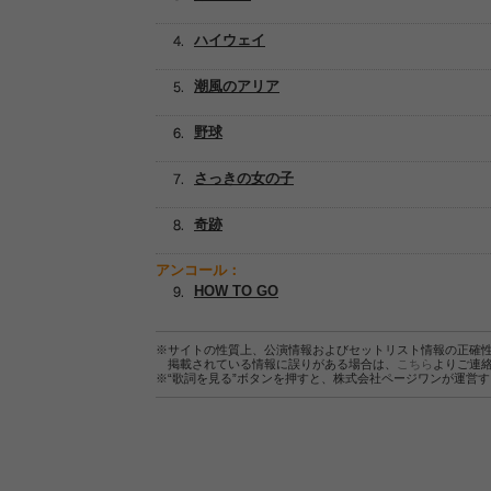
ハイウェイ
潮風のアリア
野球
さっきの女の子
奇跡
アンコール：
HOW TO GO
※サイトの性質上、公演情報およびセットリスト情報の正確
掲載されている情報に誤りがある場合は、
こちら
よりご連
※“歌詞を見る”ボタンを押すと、株式会社ページワンが運営