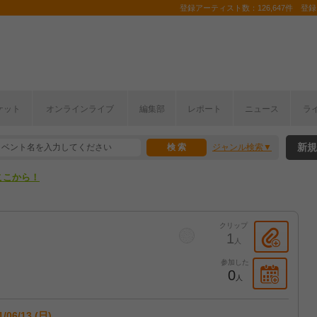
登録アーティスト数：126,647件 登録コ
ケット
オンラインライブ
編集部
レポート
ニュース
ラ
ここから！
新規
ジャンル検索
上半期編発表！
ここから！
上半期編発表！
クリップ
1
人
参加した
0
人
1/06/13 (日)