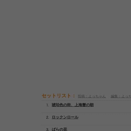
セットリスト：
投稿：よっちゃん
編集：よっ
琥珀色の街、上海蟹の朝
ロックンロール
ばらの花