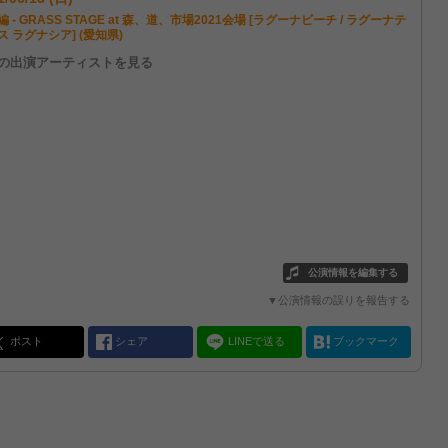
 - GRASS STAGE at 森、道、市場2021会場 [ラグーナビーチ / ラグーナテ
ス ラグナシア] (愛知県)
他の出演アーティストを見る
公演情報を編集する
▼公演情報の誤りを報告する
ポスト
シェア
LINEで送る
ブックマーク