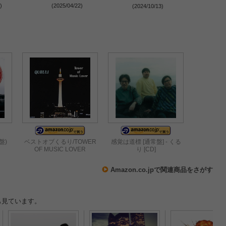
開催決定
)
(2025/04/22)
(2024/10/13)
(2024
盤)
ベストオブくるり/TOWER
感覚は道標 [通常盤] - くる
OF MUSIC LOVER
り [CD]
Amazon.co.jpで関連商品をさがす
も見ています。