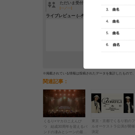
ただいま受付中です
ただいま受付中です
[---／---]
[---／---]
ライブレビュー (--件)
レビュー
最初のレ
※掲載されている情報は投稿されたデータを集計したもので
関連記事：
東京・京都でくるり初のフ
くるり×マカロニえんぴ
ルオーケストラ公演が開催
つ 結成30周年を迎えるバ
決定
ンドの凄みとシーンの最前