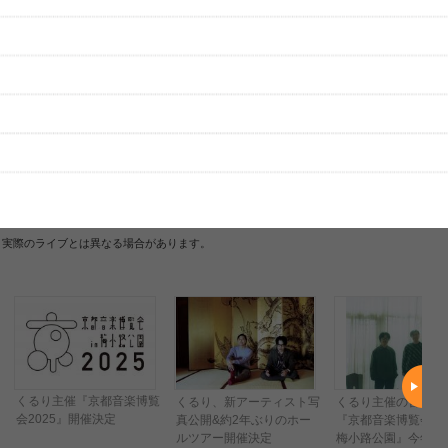
ただいま受付中です
[---／---]
はまだ投稿されていません。
ビューを投稿してみませんか？
レビューを投稿する
、実際のライブとは異なる場合があります。
くるり主催『京都音楽博覧
くるり、新アーティスト写
くるり主催の音楽イ
会2025』開催決定
真公開&約2年ぶりのホー
『京都音楽博覧会2024
ルツアー開催決定
梅小路公園』今年も2d