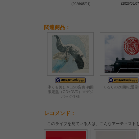
線で飛躍を遂げてきたバン
(2026/03/07
(2026/05/21)
ドの勢いを見た『MUSIC
SPLASH!!』2日目レポート
関連商品：
儚くも美しき12の変奏 初回
くるりの20回転(通常
限定盤（CD+DVD）※デジ
パック仕様
レコメンド：
このライブを見ている人は、こんなアーティスト