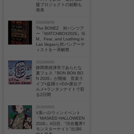
援プロジェクトの始動も
発表
2026/08/06
The BONEZ 対バンツア
ー『MATCHBOX2026』Si
M、Fear, and Loathing in
Las Vegasら対バンアーテ
ィストを一斉解禁
2026/08/05
静岡県焼津市であらたな
夏フェス『BON BON BO
N 2026』が開催 音楽ラ
イブ×盆踊り×DJ×屋台グ
ルメ×ランタンナイトで彩
る2日間
2026/08/05
V系ハロウィンイベント
『MASKED HALLOWEEN
2026』4日目、“渋谷魔界†
モンスターナイト”出演6