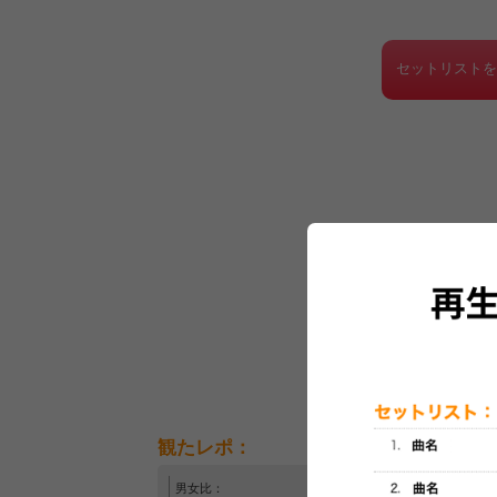
セットリスト
観たレポ：
男女比：
年齢層：