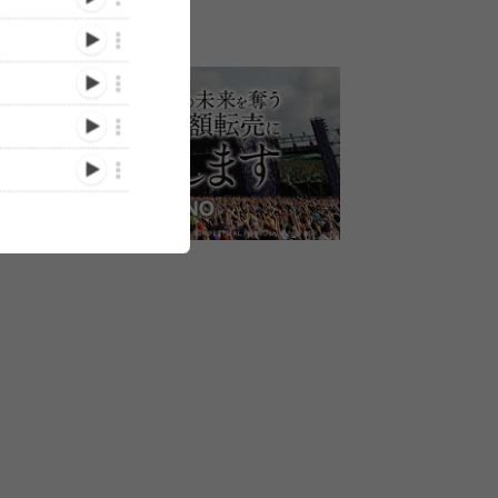
ベント
くるり、全国22箇所23公
フジファブリック、大阪城
くるり、地元
 in
演をまわるライブハウスツ
ホール公演にくるり＆
イブハウス・磔
ays
アー開催決定
ASIAN KUNG-FU
記念公演に出