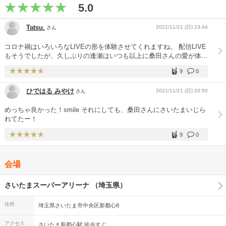
5.0
Tatsu.
2021/11/21 (日) 23:44
さん
コロナ禍はいろいろなLIVEの形を体験させてくれますね。 配信LIVE
もそうでしたが、久しぶりの逢瀬はいつも以上に桑田さんの愛が体か
ら満ち溢れていたように思えます。それに応えるように最近では形式
9
0
化していたアンコールもメンバーが出てくるまで会場の拍手は鳴り止
まなかった。これも本当に久しぶりな気がして胸熱になりました。マ
ひではる みやけ
2021/11/21 (日) 20:50
さん
スク着用を考慮した聴かせるセットリストも最高で2時間半で涙も枯
れ果てました。
めっちゃ良かった！smile それにしても、桑田さんにさいたまいじら
れてたー！
9
0
会場
さいたまスーパーアリーナ （埼玉県）
住所
埼玉県さいたま市中央区新都心8
アクセス
さいたま新都心駅 徒歩すぐ