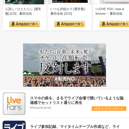
人誑し / ひとたらし [通常
いつも何処かで [通常盤] -
I LOVE YOU -now &
盤] [CD] - 桑田佳祐
桑田佳祐 [2CD]
forever- - 桑田佳祐
スマホの曲を、まるでライブ会場で聴いているような臨
場感でセットリスト通りに再生
iPhone/Android
今すぐダウンロード
ライブ参加記録、マイタイムテーブル作成など、ライ