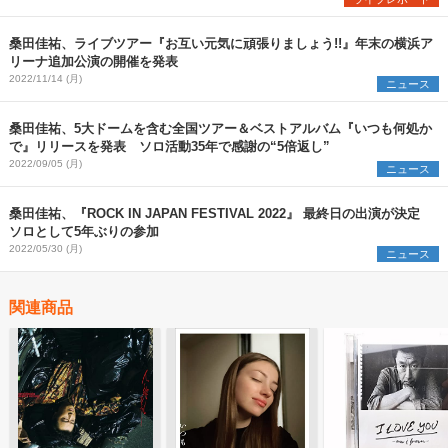
桑田佳祐、ライブツアー『お互い元気に頑張りましょう!!』年末の横浜ア
リーナ追加公演の開催を発表
2022/11/14 (月)
ニュース
桑田佳祐、5大ドームを含む全国ツアー＆ベストアルバム『いつも何処か
で』リリースを発表 ソロ活動35年で感謝の“5倍返し”
2022/09/05 (月)
ニュース
桑田佳祐、『ROCK IN JAPAN FESTIVAL 2022』 最終日の出演が決定
ソロとして5年ぶりの参加
2022/05/30 (月)
ニュース
関連商品