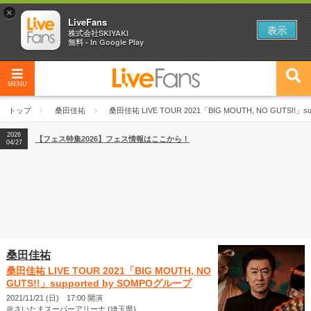
×
LiveFans
表示
株式会社SKIYAKI
無料 - In Google Play
MENU
2026
【フェス特集2026】フェス情報はここから！
04/27
トップ
桑田佳祐
桑田佳祐 LIVE TOUR 2021「BIG MOUTH, NO GUTS!!」s
2026
【ライブ動員ランキング】2026年上半期編発表！
07/28
2026
【フェス特集2026】フェス情報はここから！
04/27
2026
【ライブ動員ランキング】2026年上半期編発表！
07/28
桑田佳祐
桑田佳祐 LIVE TOUR 2021「BIG MOUTH, NO
GUTS!!」supported by SOMPOグループ
2021/11/21 (日) 17:00 開演
＠さいたまスーパーアリーナ (埼玉県)