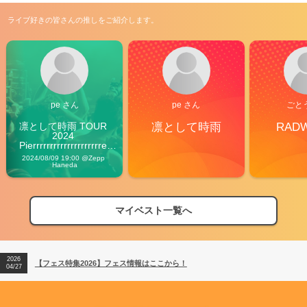
ライブ好きの皆さんの推しをご紹介します。
pe さん
pe さん
ごと
凛として時雨 TOUR 
凛として時雨
RAD
2024 
Pierrrrrrrrrrrrrrrrrrrre 
Vibes
2024/08/09 19:00 @Zepp 
Haneda
マイベスト一覧へ
2026
【フェス特集2026】フェス情報はここから！
04/27
2026
【ライブ動員ランキング】2026年上半期編発表！
07/28
2026
【フェス特集2026】フェス情報はここから！
04/27
2026
【ライブ動員ランキング】2026年上半期編発表！
07/28