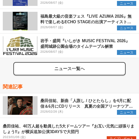
2026/08/07 (金)
ニュース
福島最大級の音楽フェス『LIVE AZUMA 2026』無
料で楽しめるECHO STAGEの出演アーティストを
発表
2026/08/07 (金)
ニュース
岩手・盛岡『いしがき MUSIC FESTIVAL 2026』
盛岡城跡公園会場のタイムテーブル解禁
2026/08/07 (金)
ニュース
ニュース一覧へ
関連記事
桑田佳祐、新曲「人誑し / ひとたらし」を4月に配
信＆6月にCDリリース 真夏の全国アリーナツアー
の開催が決定
2026/02/26 (木)
ニュース
桑田佳祐、40万人超を動員した5大ドームツアー『お互い元気に頑張りま
しょう!!』が横浜追加公演3DAYSで大団円
2023/01/06 (金)
ライブレポート