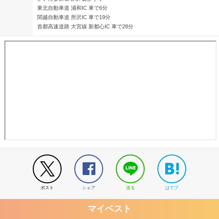
東北自動車道 浦和IC 車で6分
関越自動車道 所沢IC 車で19分
首都高速道路 大宮線 新都心IC 車で28分
ポスト
シェア
送る
はてブ
マイベスト