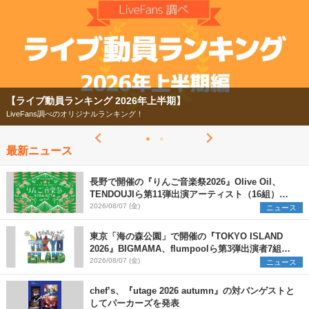
【フェス特集2026】
今年もフェスの季節がやってきた！
最新ニュース
長野で開催の『りんご音楽祭2026』Olive Oil、
TENDOUJIら第11弾出演アーティスト（16組）を
発表
2026/08/07 (金)
ニュース
東京「海の森公園」で開催の『TOKYO ISLAND
2026』BIGMAMA、flumpoolら第3弾出演者7組を
発表 ワークショップ・アート出展者を募集
2026/08/07 (金)
ニュース
chef’s、『utage 2026 autumn』の対バンゲストと
してパーカーズを発表