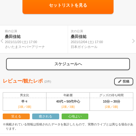
セットリストを見る
前の公演
次の公演
桑田佳祐
桑田佳祐
2021/11/20 (土) 17:00
2021/12/04 (土) 17:00
さいたまスーパーアリーナ
日本ガイシホール
スケジュールへ
レビュー/観たレポ
投稿
(2件)
男女比
年齢層
グッズの待ち時間
半々
40代～50代中心
10分～30分
[3票／3票]
[2票／3票]
[2票／3票]
笑える
癒される
心地よい
※掲載されている情報は投稿されたデータを集計したもので、実際のライブとは異なる場合があ
ります。