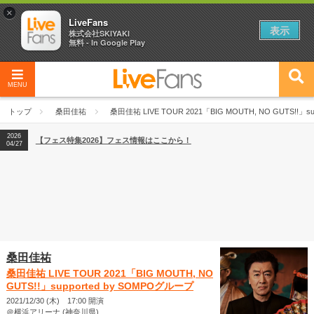
×
LiveFans
表示
株式会社SKIYAKI
無料 - In Google Play
MENU
2026
【フェス特集2026】フェス情報はここから！
04/27
トップ
桑田佳祐
桑田佳祐 LIVE TOUR 2021「BIG MOUTH, NO GUTS!!」s
2026
【ライブ動員ランキング】2026年上半期編発表！
07/28
2026
【フェス特集2026】フェス情報はここから！
04/27
2026
【ライブ動員ランキング】2026年上半期編発表！
07/28
桑田佳祐
桑田佳祐 LIVE TOUR 2021「BIG MOUTH, NO
GUTS!!」supported by SOMPOグループ
2021/12/30 (木) 17:00 開演
＠横浜アリーナ (神奈川県)