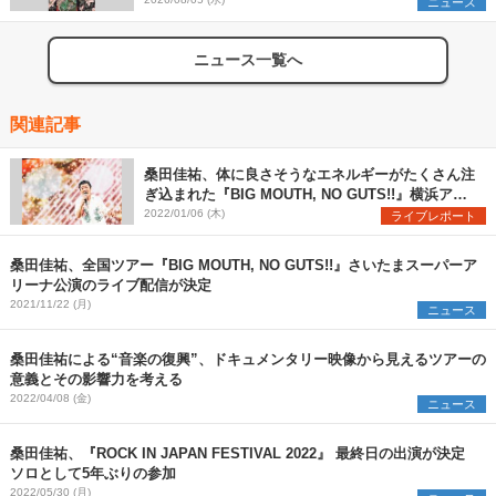
組を発表
ニュース
ニュース一覧へ
関連記事
桑田佳祐、体に良さそうなエネルギーがたくさん注
ぎ込まれた『BIG MOUTH, NO GUTS!!』横浜アリ
ーナ公演 ライブレポート
2022/01/06 (木)
ライブレポート
桑田佳祐、全国ツアー『BIG MOUTH, NO GUTS!!』さいたまスーパーア
リーナ公演のライブ配信が決定
2021/11/22 (月)
ニュース
桑田佳祐による“音楽の復興”、ドキュメンタリー映像から見えるツアーの
意義とその影響力を考える
2022/04/08 (金)
ニュース
桑田佳祐、『ROCK IN JAPAN FESTIVAL 2022』 最終日の出演が決定
ソロとして5年ぶりの参加
2022/05/30 (月)