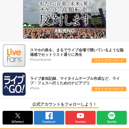
スマホの曲を、まるでライブ会場で聴いているような臨
場感でセットリスト通りに再生
iPhone/Android
今すぐダウンロード
ライブ参加記録、マイタイムテーブル作成など、ライ
ブ・フェスへ行くためのナビアプリ
iPhone
今すぐダウンロード
公式アカウントをフォローしよう！
X(Twitter)
Facebook
Youtube
Spotify