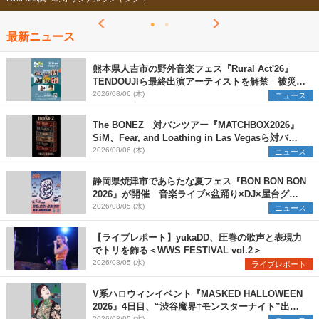
最新ニュース
熊本県人吉市の野外音楽フェス『Rural Act'26』
TENDOUJIら最終出演アーティストを解禁 被災地
支援プロジェクトの始動も発表
2026/08/06 (木)
ニュース
The BONEZ 対バンツアー『MATCHBOX2026』
SiM、Fear, and Loathing in Las Vegasら対バン
アーティストを一斉解禁
2026/08/06 (木)
ニュース
静岡県焼津市であらたな夏フェス『BON BON BON
2026』が開催 音楽ライブ×盆踊り×DJ×屋台グル
メ×ランタンナイトで彩る2日間
2026/08/05 (水)
ニュース
【ライブレポート】yukaDD、圧巻の歌声と表現力
でトリを飾る＜WWS FESTIVAL vol.2＞
2026/08/05 (水)
ライブレポート
V系ハロウィンイベント『MASKED HALLOWEEN
2026』4日目、“渋谷魔界†モンスターナイト”出演6
2026/08/05 (水)