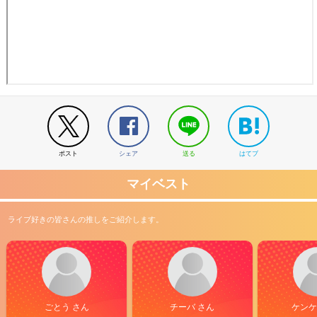
ポスト
シェア
送る
はてブ
マイベスト
ライブ好きの皆さんの推しをご紹介します。
ごとう さん
チーバ さん
ケンケ