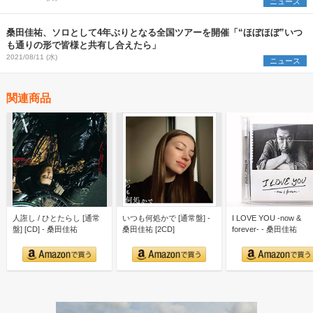
ニュース
桑田佳祐、ソロとして4年ぶりとなる全国ツアーを開催「“ほぼほぼ”いつ
も通りの形で皆様と共有し合えたら」
2021/08/11 (水)
ニュース
関連商品
人誑し / ひとたらし [通常
いつも何処かで [通常盤] -
I LOVE YOU -now &
盤] [CD] - 桑田佳祐
桑田佳祐 [2CD]
forever- - 桑田佳祐