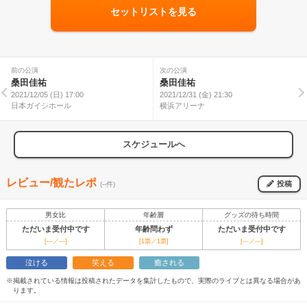
セットリストを見る
前の公演
次の公演
桑田佳祐
桑田佳祐
2021/12/05 (日) 17:00
2021/12/31 (金) 21:30
日本ガイシホール
横浜アリーナ
スケジュールへ
レビュー/観たレポ
投稿
(--件)
男女比
年齢層
グッズの待ち時間
ただいま受付中です
年齢問わず
ただいま受付中です
[---／---]
[1票／1票]
[---／---]
泣ける
笑える
癒される
※掲載されている情報は投稿されたデータを集計したもので、実際のライブとは異なる場合があ
ります。