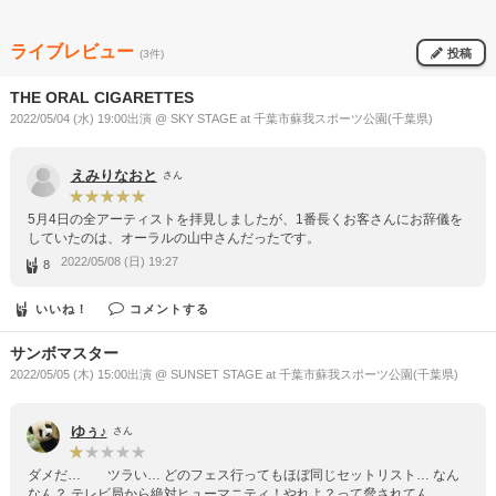
ライブレビュー
投稿
(3件)
THE ORAL CIGARETTES
2022/05/04 (水) 19:00出演 @ SKY STAGE at 千葉市蘇我スポーツ公園(千葉県)
えみりなおと
さん
5月4日の全アーティストを拝見しましたが、1番長くお客さんにお辞儀を
していたのは、オーラルの山中さんだったです。
2022/05/08 (日) 19:27
8
いいね！
コメントする
サンボマスター
2022/05/05 (木) 15:00出演 @ SUNSET STAGE at 千葉市蘇我スポーツ公園(千葉県)
ゆぅ♪
さん
ダメだ… ツラい… どのフェス行ってもほぼ同じセットリスト… なん
なん？ テレビ局から絶対ヒューマニティ！やれよ？って脅されてん