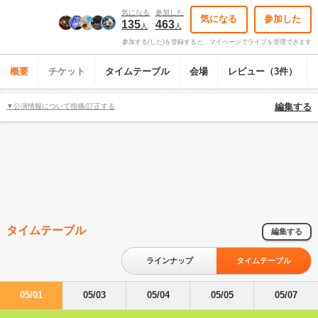
気になる
参加した
気になる
参加した
135
463
人
人
参加する(した)を登録すると、マイページでライブを管理できます
概要
チケット
タイムテーブル
会場
レビュー（3件）
▼公演情報について指摘/訂正する
編集する
タイムテーブル
編集する
ラインナップ
タイムテーブル
05/01
05/03
05/04
05/05
05/07