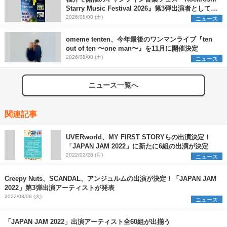
Starry Music Festival 2026』第3弾出演者として
SCOOBIE DO、かりゆし58、Reiを発表
2026/08/08 (土)
ニュース
omeme tenten、今年最後のワンマンライブ『ten
out of ten 〜one man〜』を11月に開催決定
2026/08/08 (土)
ニュース
ニュース一覧へ
関連記事
UVERworld、MY FIRST STORYらの出演決定！
「JAPAN JAM 2022」に新たに6組の出演が決定
2022/02/28 (月)
ニュース
Creepy Nuts、SCANDAL、アンジュルムの出演が決定！「JAPAN JAM
2022」第3弾出演アーティストが発表
2022/03/08 (火)
ニュース
「JAPAN JAM 2022」出演アーティスト全60組が出揃う