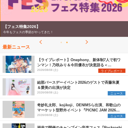
【フェス特集2026】
今年もフェスの季節がやってきた！
最新ニュース
【ライブレポート】Onephony、新体制7人で初ワ
ンマン！乃咲みり＆今田優衣が決意語る＜
Onephony新体制1st Oneman Live はじまりの夏
2026/08/08 (土)
ライブレポート
＞
結那バースデーイベント2026のゲストで斉藤朱夏
＆愛美の出演が決定
2026/08/08 (土)
ニュース
奇妙礼太郎、kojikoji、DENIMSら出演、和歌山の
マーケット型野外イベント『PICNIC JAM 2026』
早割チケット発売開始
2026/08/08 (土)
ニュース
福井で開催のキャンプイン音楽フェス『Rockroshi