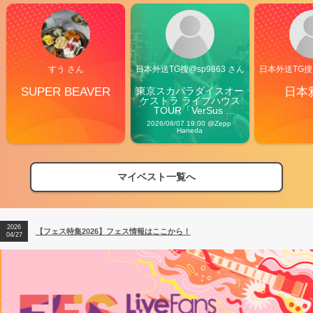
すう さん
日本外送TG搜@sp9863 さん
日本外送TG搜@
SUPER BEAVER
東京スカパラダイスオー
日本
ケストラ ライブハウス
TOUR「VerSus 
Carnival」
2026/08/07 19:00 @Zepp 
Haneda
マイベスト一覧へ
2026
【フェス特集2026】フェス情報はここから！
04/27
2026
【ライブ動員ランキング】2026年上半期編発表！
07/28
2026
【フェス特集2026】フェス情報はここから！
04/27
2026
【ライブ動員ランキング】2026年上半期編発表！
07/28