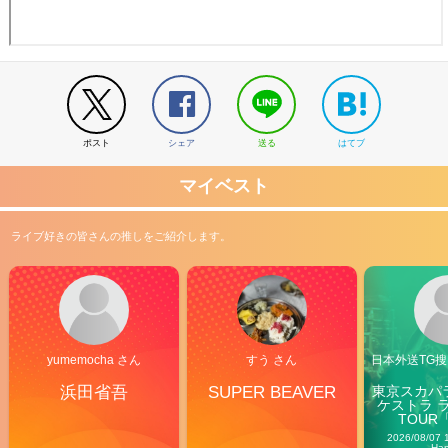
ポスト
シェア
送る
はてブ
マイベスト
ライブ好きの皆さんの推しをご紹介します。
yumemocha さん
すう さん
日本外送TG搜@
浜田省吾
SUPER BEAVER
東京スカパ
ケストラ 
TOUR「V
Carn
2026/08/07 
Ha