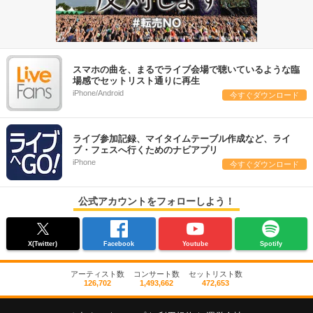
スマホの曲を、まるでライブ会場で聴いているような臨
場感でセットリスト通りに再生
iPhone/Android
今すぐダウンロード
ライブ参加記録、マイタイムテーブル作成など、ライ
ブ・フェスへ行くためのナビアプリ
iPhone
今すぐダウンロード
公式アカウントをフォローしよう！
X(Twitter)
Facebook
Youtube
Spotify
アーティスト数
コンサート数
セットリスト数
126,702
1,493,662
472,653