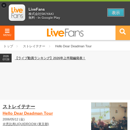
×
LiveFans
表示
株式会社SKIYAKI
無料 - In Google Play
2026
【フェス特集2026】フェス情報はここから！
04/27
MENU
2026
【ライブ動員ランキング】2026年上半期編発表！
07/28
トップ
ストレイテナー
Hello Dear Deadman Tour
2026
【フェス特集2026】フェス情報はここから！
04/27
2026
【ライブ動員ランキング】2026年上半期編発表！
07/28
ストレイテナー
Hello Dear Deadman Tour
2006/05/12 (金)
＠恵比寿LIQUIDROOM (東京都)