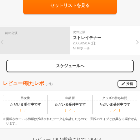
セットリストを見る
次の公演
前の公演
ストレイテナー
2006/05/14 (日)
NHKホール
スケジュールへ
レビュー/観たレポ
投稿
(--件)
男女比
年齢層
グッズの待ち時間
ただいま受付中です
ただいま受付中です
ただいま受付中です
[---／---]
[---／---]
[---／---]
※掲載されている情報は投稿されたデータを集計したもので、実際のライブとは異なる場合があ
ります。
レビューはまだ投稿されていません。