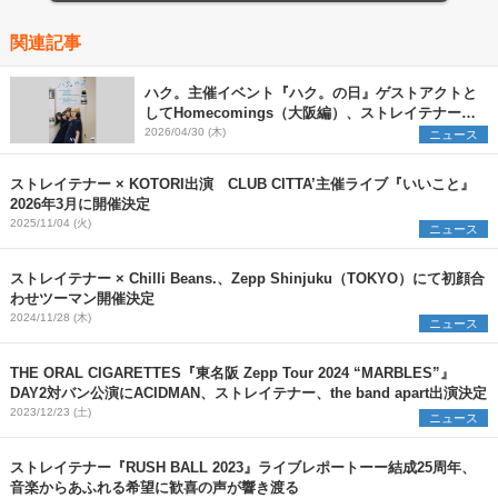
関連記事
ハク。主催イベント『ハク。の日』ゲストアクトと
してHomecomings（大阪編）、ストレイテナー
（東京編）を発表
2026/04/30 (木)
ニュース
ストレイテナー × KOTORI出演 CLUB CITTA’主催ライブ『いいこと』
2026年3月に開催決定
2025/11/04 (火)
ニュース
ストレイテナー × Chilli Beans.、Zepp Shinjuku（TOKYO）にて初顔合
わせツーマン開催決定
2024/11/28 (木)
ニュース
THE ORAL CIGARETTES『東名阪 Zepp Tour 2024 “MARBLES”』
DAY2対バン公演にACIDMAN、ストレイテナー、the band apart出演決定
2023/12/23 (土)
ニュース
ストレイテナー『RUSH BALL 2023』ライブレポートーー結成25周年、
音楽からあふれる希望に歓喜の声が響き渡る