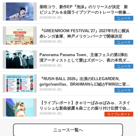
柴咲コウ、新作EP『泡沫』のリリースが決定 新
ビジュアル＆全国ライブツアーのトレーラー映像が
一部解禁【コメントあり】
2026/08/10 (月)
ニュース
『GREENROOM FESTIVAL'27』2027年5月に横浜
赤レンガ倉庫、神戸メリケンパークで開催決定
2026/08/10 (月)
ニュース
Panorama Panama Town、主催フェスの第1弾出
演アーティストとして愛はズボーン、夜の本気ダン
スらを発表 「plus∈you」のMVも公開に
2026/08/10 (月)
ニュース
『RUSH BALL 2026』出演のELLEGARDEN、
go!go!vanillas、BRAHMANら13組がFM802に登
場、他出演アーティストの“渾身の1曲”をセレクト
2026/08/10 (月)
ニュース
【ライブレポート】きゃりーぱみゅぱみゅ、スタイ
リッシュな新曲披露＆曲ごとの振り付け伝授で会場
を盛り上げまくる！＜LuckyFes’26＞
2026/08/10 (月)
ライブレポート
ニュース一覧へ