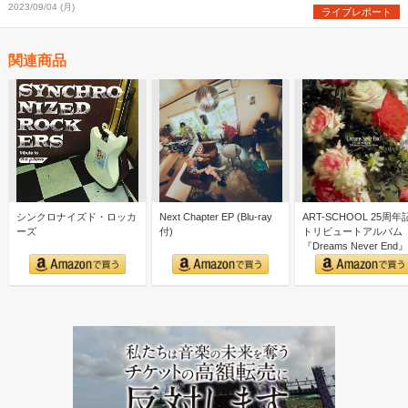
2023/09/04 (月)
ライブレポート
関連商品
シンクロナイズド・ロッカ
Next Chapter EP (Blu-ray
ART-SCHOOL 25周年
ーズ
付)
トリビュートアルバム
『Dreams Never End』