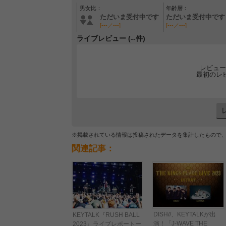
男女比：
年齢層：
ただいま受付中です
ただいま受付中です
[---／---]
[---／---]
ライブレビュー (--件)
レビュー
最初のレ
※掲載されている情報は投稿されたデータを集計したもので
関連記事：
DISH//、KEYTALKが出
KEYTALK『RUSH BALL
演！「J-WAVE THE
2023』ライブレポートー