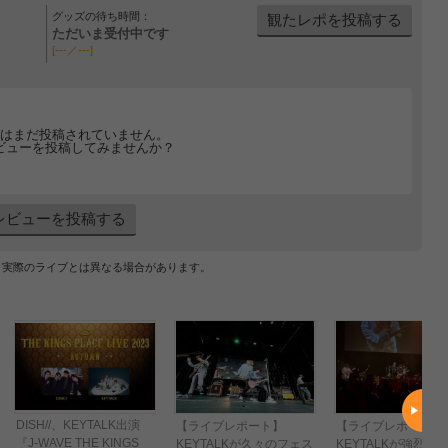
グッズの待ち時間：
観たレポを投稿する
ただいま受付中です
[---／---]
はまだ投稿されていません。
ビューを投稿してみませんか？
レビューを投稿する
、実際のライブとは異なる場合があります。
DISH//、KEYTALK出演
【ライブレポート】
【ライブレポート】
『J-WAVE THE KINGS
KEYTALKが久々のフェス
KEYTALKが強烈な