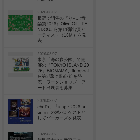
2026/08/07
長野で開催の『りんご音
楽祭2026』Olive Oil、TE
NDOUJIら第11弾出演ア
ーティスト（16組）を発
表
2026/08/07
東京「海の森公園」で開
催の『TOKYO ISLAND 20
26』BIGMAMA、flumpool
ら第3弾出演者7組を発
表 ワークショップ・ア
ート出展者を募集
2026/08/07
chef’s、『utage 2026 aut
umn』の対バンゲストと
してパーカーズを発表
2026/08/07