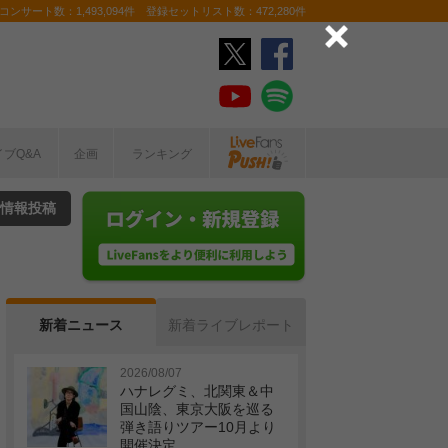
ンサート数：1,493,094件 登録セットリスト数：472,280件
イブQ&A
企画
ランキング
情報投稿
新着ニュース
新着ライブレポート
2026/08/07
ハナレグミ、北関東＆中
国山陰、東京大阪を巡る
弾き語りツアー10月より
開催決定