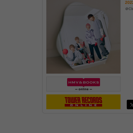
202
＠Cl