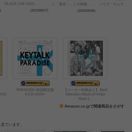
PLACE LIVE 2023
に「最高！」と大興奮。フ
ノリで「サムライソ
AUTUMN』10月に開催決
ァンとお祭り騒ぎに！＜
ク」を締めくくる！
)
(2023/08/17)
(2022/05/06)
(2022
定【コメントあり】
JAPAN JAM 2022＞
SAMURAI SONIC vo
PARADISE<初回限定盤
【メーカー特典あり】 Best
DVD
A:CD+DVD>
Selection Album of Victor
Years […
Amazon.co.jpで関連商品をさがす
も見ています。