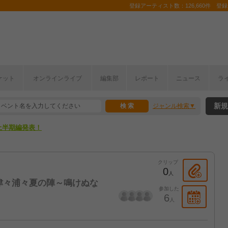
登録アーティスト数：126,660件 登録コ
ここから！
ケット
オンラインライブ
編集部
レポート
ニュース
ラ
上半期編発表！
新規
ジャンル検索
ここから！
上半期編発表！
クリップ
0
人
Tour「津々浦々夏の陣～鳴けぬな
参加した
6
人