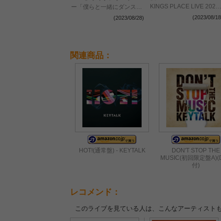
KINGS PLACE LIVE 2023
ー「僕らと一緒にダンスし
AUTUMN」10月開催決定
ませんか！」お祭りロック
(2023/08/18
(2023/08/28)
バンドの真価を発揮
関連商品：
HOT!(通常盤) - KEYTALK
DON'T STOP THE
MUSIC(初回限定盤A)(
付)
レコメンド：
このライブを見ている人は、こんなアーティスト