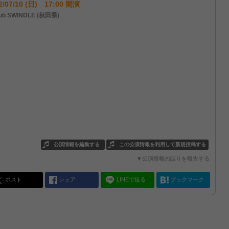
2/07/10 (日) 17:00 開演
ub SWINDLE (秋田県)
公演情報を編集する
この公演情報を利用して新規投稿する
▼公演情報の誤りを報告する
ポスト
シェア
LINEで送る
ブックマーク