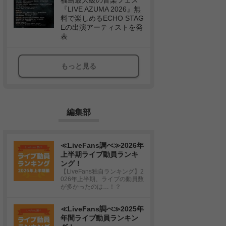
福島最大級の音楽フェス
『LIVE AZUMA 2026』無
料で楽しめるECHO STAG
Eの出演アーティストを発
表
もっと見る
編集部
≪LiveFans調べ≫2026年
上半期ライブ動員ランキ
ング！
【LiveFans独自ランキング】2
026年上半期、ライブの動員数
が多かったのは…！？
≪LiveFans調べ≫2025年
年間ライブ動員ランキン