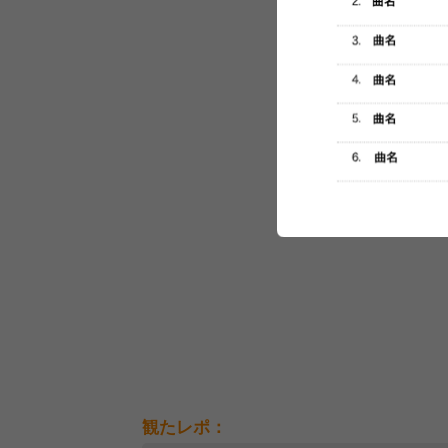
セットリスト
観たレポ：