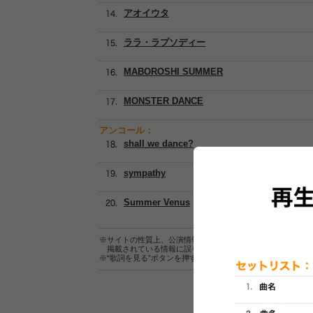
アオイウタ
ララ・ラプソディー
MABOROSHI SUMMER
MONSTER DANCE
アンコール：
shall we dance?
sympathy
Summer Venus
※サイトの性質上、公演情報およびセットリスト情報の正確
掲載されている情報に誤りがある場合は、
こちら
よりご連
※“歌詞を見る”ボタンを押すと、株式会社ページワンが運営