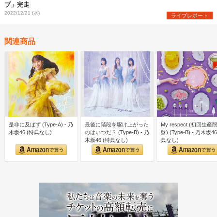
ブ」完走
2022/12/21 (水)
ライブレポート
関連商品
是非に及ばず (Type-A) - 乃
最後に階段を駆け上がった
My respect (初回生産
木坂46 (特典なし)
のはいつだ？ (Type-B) - 乃
盤) (Type-B) - 乃木坂46
木坂46 (特典なし)
典なし)