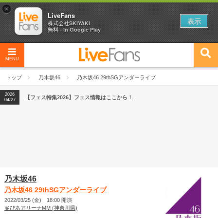
×
LiveFans
表示
株式会社SKIYAKI
無料 - In Google Play
MENU
2026
【フェス特集2026】フェス情報はここから！
04/27
トップ
乃木坂46
乃木坂46 29thSGアンダーライブ
2026
【ライブ動員ランキング】2026年上半期編発表！
07/28
2026
【フェス特集2026】フェス情報はここから！
04/27
2026
【ライブ動員ランキング】2026年上半期編発表！
07/28
乃木坂46
乃木坂46 29thSGアンダーライブ
2022/03/25 (金) 18:00 開演
＠ぴあアリーナMM (神奈川県)