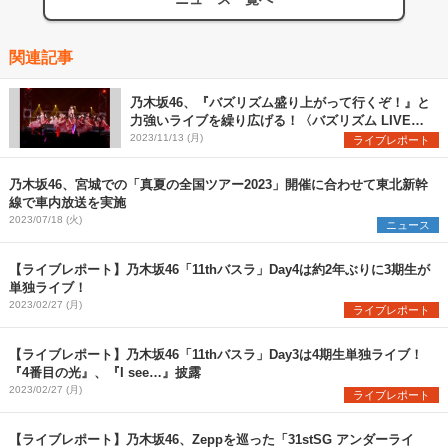
関連記事
乃木坂46、『バズリズム盛り上がって行くぞ！』と
力強いライブを繰り広げる！〈バズリズム LIVE
2023〉
2023/11/13 (月)
ライブレポート
乃木坂46、宮城での「真夏の全国ツアー2023」開催に合わせて東北新幹
線で車内放送を実施
2023/07/18 (火)
ニュース
【ライブレポート】乃木坂46「11thバスラ」Day4は約2年ぶりに3期生が
単独ライブ！
2023/02/27 (月)
ライブレポート
【ライブレポート】乃木坂46「11thバスラ」Day3は4期生単独ライブ！
『4番目の光』、『I see…』披露
2023/02/27 (月)
ライブレポート
【ライブレポート】乃木坂46、Zeppを巡った「31stSG アンダーライ