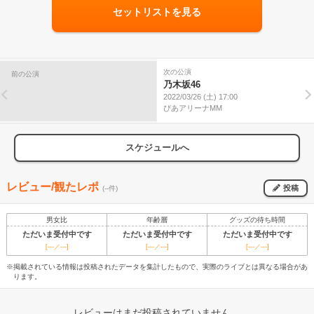
セットリストを見る
次の公演
前の公演
乃木坂46
2022/03/26 (土) 17:00
ぴあアリーナMM
スケジュールへ
レビュー/観たレポ
投稿
(--件)
男女比
年齢層
グッズの待ち時間
ただいま受付中です
ただいま受付中です
ただいま受付中です
[---／---]
[---／---]
[---／---]
※掲載されている情報は投稿されたデータを集計したもので、実際のライブとは異なる場合があ
ります。
レビューはまだ投稿されていません。