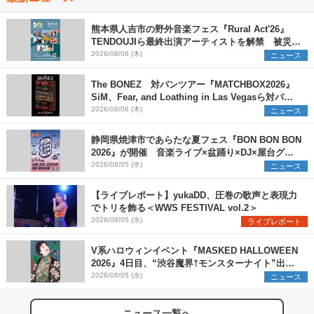
熊本県人吉市の野外音楽フェス『Rural Act'26』
TENDOUJIら最終出演アーティストを解禁 被災地
支援プロジェクトの始動も発表
2026/08/06 (木)
ニュース
The BONEZ 対バンツアー『MATCHBOX2026』
SiM、Fear, and Loathing in Las Vegasら対バン
アーティストを一斉解禁
2026/08/06 (木)
ニュース
静岡県焼津市であらたな夏フェス『BON BON BON
2026』が開催 音楽ライブ×盆踊り×DJ×屋台グル
メ×ランタンナイトで彩る2日間
2026/08/05 (水)
ニュース
【ライブレポート】yukaDD、圧巻の歌声と表現力
でトリを飾る＜WWS FESTIVAL vol.2＞
2026/08/05 (水)
ライブレポート
V系ハロウィンイベント『MASKED HALLOWEEN
2026』4日目、“渋谷魔界†モンスターナイト”出演6
組を発表
2026/08/05 (水)
ニュース
ニュース一覧へ