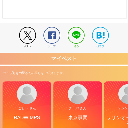
ポスト
シェア
送る
はてブ
マイベスト
ライブ好きの皆さんの推しをご紹介します。
ごとう さん
チーバ さん
ケンケ
RADWIMPS
東京事変
サザンオ