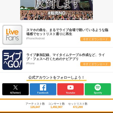
スマホの曲を、まるでライブ会場で聴いているような臨
場感でセットリスト通りに再生
iPhone/Android
今すぐダウンロード
ライブ参加記録、マイタイムテーブル作成など、ライ
ブ・フェスへ行くためのナビアプリ
iPhone
今すぐダウンロード
公式アカウントをフォローしよう！
X(Twitter)
Facebook
Youtube
Spotify
アーティスト数
コンサート数
セットリスト数
126,647
1,492,907
472,269