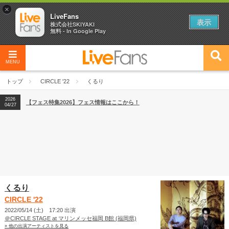
×
LiveFans
表示
株式会社SKIYAKI
無料 - In Google Play
MENU
2026
【フェス特集2026】フェス情報はここから！
04/27
トップ
CIRCLE '22
くるり
2026
【ライブ動員ランキング】2026年上半期編発表！
07/28
2026
【フェス特集2026】フェス情報はここから！
04/27
2026
【ライブ動員ランキング】2026年上半期編発表！
07/28
くるり
CIRCLE '22
2022/05/14 (土) 17:20 出演
＠CIRCLE STAGE at マリンメッセ福岡 B館 (福岡県)
» 他の出演アーティストを見る