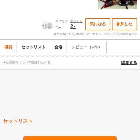
気になる
参加した
気になる
参加した
--
2
人
人
参加する(した)を登録すると、マイページでライブを管理できます
概要
セットリスト
会場
レビュー（--件）
▼公演情報について指摘/訂正する
編集する
セットリスト