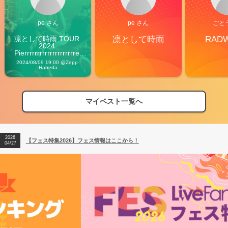
pe さん
pe さん
ごと
凛として時雨 TOUR 
凛として時雨
RAD
2024 
Pierrrrrrrrrrrrrrrrrrrre 
Vibes
2024/08/09 19:00 @Zepp 
Haneda
マイベスト一覧へ
2026
【フェス特集2026】フェス情報はここから！
04/27
2026
【ライブ動員ランキング】2026年上半期編発表！
07/28
2026
【フェス特集2026】フェス情報はここから！
04/27
2026
【ライブ動員ランキング】2026年上半期編発表！
07/28