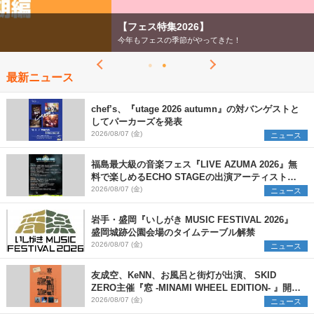
【フェス特集2026】
今年もフェスの季節がやってきた！
最新ニュース
chef’s、『utage 2026 autumn』の対バンゲストと
してパーカーズを発表
2026/08/07 (金)
ニュース
福島最大級の音楽フェス『LIVE AZUMA 2026』無
料で楽しめるECHO STAGEの出演アーティストを
発表
2026/08/07 (金)
ニュース
岩手・盛岡『いしがき MUSIC FESTIVAL 2026』
盛岡城跡公園会場のタイムテーブル解禁
2026/08/07 (金)
ニュース
友成空、KeNN、お風呂と街灯が出演、 SKID
ZERO主催『窓 -MINAMI WHEEL EDITION- 』開催
決定
2026/08/07 (金)
ニュース