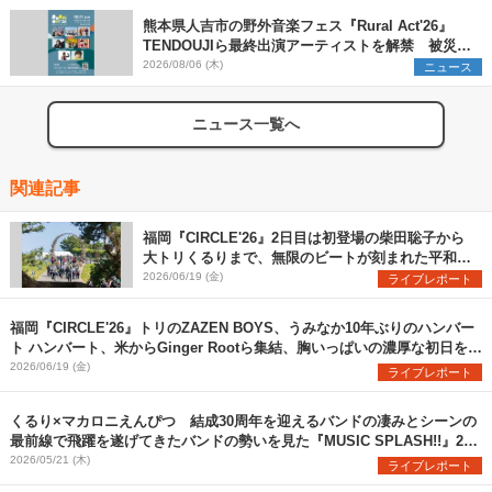
熊本県人吉市の野外音楽フェス『Rural Act'26』
TENDOUJIら最終出演アーティストを解禁 被災地
支援プロジェクトの始動も発表
2026/08/06 (木)
ニュース
ニュース一覧へ
関連記事
福岡『CIRCLE'26』2日目は初登場の柴田聡子から
大トリくるりまで、無限のビートが刻まれた平和な
世界に
2026/06/19 (金)
ライブレポート
福岡『CIRCLE'26』トリのZAZEN BOYS、うみなか10年ぶりのハンバー
ト ハンバート、米からGinger Rootら集結、胸いっぱいの濃厚な初日を振
り返る
2026/06/19 (金)
ライブレポート
くるり×マカロニえんぴつ 結成30周年を迎えるバンドの凄みとシーンの
最前線で飛躍を遂げてきたバンドの勢いを見た『MUSIC SPLASH!!』2日
目レポート
2026/05/21 (木)
ライブレポート