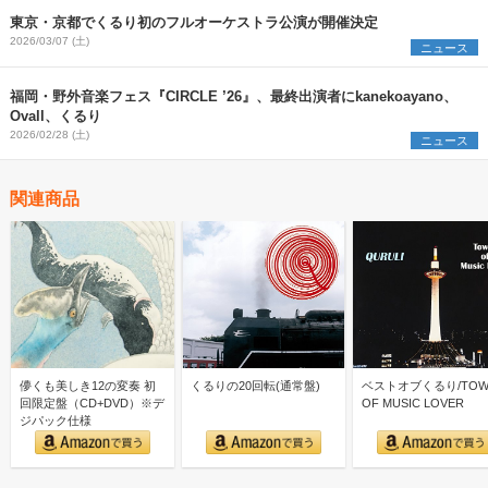
東京・京都でくるり初のフルオーケストラ公演が開催決定
2026/03/07 (土)
ニュース
福岡・野外音楽フェス『CIRCLE ’26』、最終出演者にkanekoayano、
Ovall、くるり
2026/02/28 (土)
ニュース
関連商品
儚くも美しき12の変奏 初
くるりの20回転(通常盤)
ベストオブくるり/TOW
回限定盤（CD+DVD）※デ
OF MUSIC LOVER
ジパック仕様