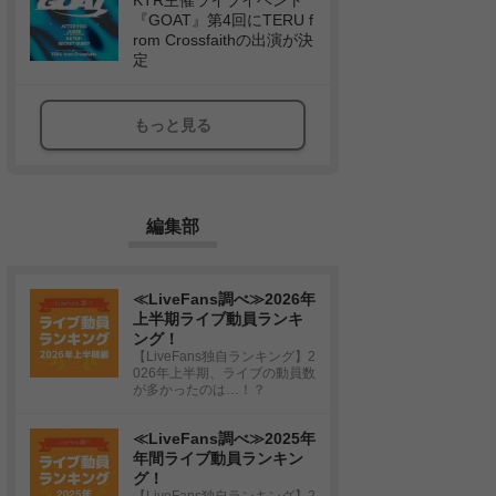
KTR主催ライブイベント
『GOAT』第4回にTERU f
rom Crossfaithの出演が決
定
もっと見る
編集部
≪LiveFans調べ≫2026年
上半期ライブ動員ランキ
ング！
【LiveFans独自ランキング】2
026年上半期、ライブの動員数
が多かったのは…！？
≪LiveFans調べ≫2025年
年間ライブ動員ランキン
グ！
【LiveFans独自ランキング】2