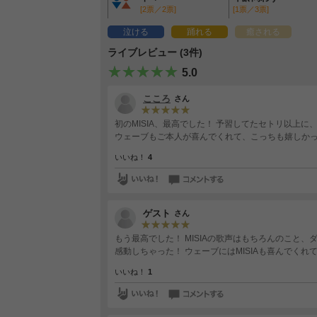
[2票／2票]
[1票／3票]
泣ける
踊れる
癒される
ライブレビュー (3件)
5.0
こころ
さん
初のMISIA、最高でした！ 予習してたセトリ以上
ウェーブもご本人が喜んでくれて、こっちも嬉しかっ
いいね！
4
ゲスト
さん
もう最高でした！ MISIAの歌声はもちろんのこと、
感動しちゃった！ ウェーブにはMISIAも喜んでくれて
いいね！
1