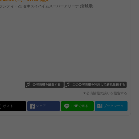
ランディ・21 セキスイハイムスーパーアリーナ (宮城県)
公演情報を編集する
この公演情報を利用して新規投稿する
▼公演情報の誤りを報告する
ポスト
シェア
LINEで送る
ブックマーク