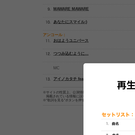
MAWARE MAWARE
あなたにスマイル:)
アンコール：
おはようユニバース
つつみ込むように…
MC
アイノカタチ feat. HIDE(GReeeeN)
※サイトの性質上、公演情報およびセットリスト情報の正確
掲載されている情報に誤りがある場合は、
こちら
よりご連
※“歌詞を見る”ボタンを押すと、株式会社ページワンが運営