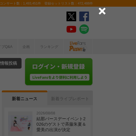
ンサート数：1,493,451件 登録セットリスト数：472,488件
イブQ&A
企画
ランキング
情報投稿
新着ニュース
新着ライブレポート
2026/08/08
結那バースデーイベント2
026のゲストで斉藤朱夏＆
愛美の出演が決定