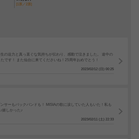
[1票／2票]
に、生の迫力と真っ直ぐな気持ちが伝わり、感動で泣きました。 途中の
たです！ また仙台に来てくださいね！25周年おめでとう！
2023/02/12 (日) 00:25
ダンサーもバックバンドも！ MISIAの歌に涙していた人もいた！私も
♪嬉しかった♪
2023/02/11 (土) 22:33