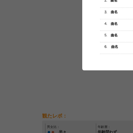
セットリスト
観たレポ：
男女比：
年齢層：
半々
年齢問わず