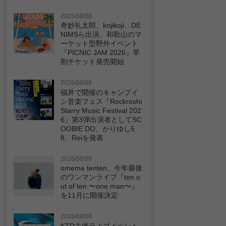
2026/08/08
奇妙礼太郎、kojikoji、DE
NIMSら出演、和歌山のマ
ーケット型野外イベント
『PICNIC JAM 2026』早
割チケット発売開始
2026/08/08
福井で開催のキャンプイ
ン音楽フェス『Rockroshi
Starry Music Festival 202
6』第3弾出演者としてSC
OOBIE DO、かりゆし5
8、Reiを発表
2026/08/08
omeme tenten、今年最後
のワンマンライブ『ten o
ut of ten 〜one man〜』
を11月に開催決定
2026/08/08