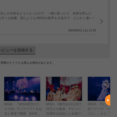
声出しが出来るようになったので 一緒に歌ったり 名前を呼んだ
方々が結構 居たような MISIAの歌声も大迫力で とにかく凄い！
2023/02/11 (土) 21:23
レビューを投稿する
、実際のライブとは異なる場合があります。
MISIA、『MISIA星空のラ
MISIA、9都市全23公演で
MISIA、デビュー2
イヴⅫ』アジアツアーを台
20万人を動員 デビュー
念ツアーで「つつみ
ー
北と香港で開催 約6年ぶ
25周年を記念した全国アリ
うに…」から「希望