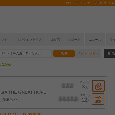
登録アーティスト数：126,686件 登録コ
ケット
オンラインライブ
編集部
レポート
ニュース
ラ
ここから！
新規
ジャンル検索
上半期編発表！
ここから！
上半期編発表！
クリップ
3
人
 MISIA THE GREAT HOPE
参加した
12
ス
R&B/ソウル
人
3/02/11 (土) 17:00 開演