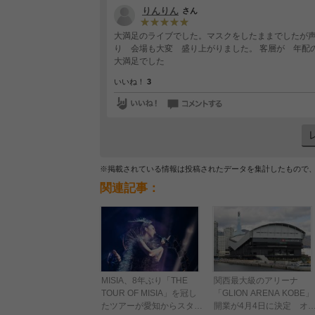
りんりん
さん
大満足のライブでした。マスクをしたままでしたが
り 会場も大変 盛り上がりました。 客層が 年配の
大満足でした
いいね！
3
※掲載されている情報は投稿されたデータを集計したもので
関連記事：
MISIA、8年ぶり「THE
関西最大級のアリーナ
TOUR OF MISIA」を冠し
「GLION ARENA KOBE」
たツアーが愛知からスター
開業が4月4日に決定 オ