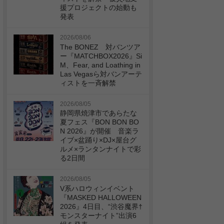
援プロジェクトの始動も
発表
2026/08/06
The BONEZ 対バンツア
ー『MATCHBOX2026』Si
M、Fear, and Loathing in
Las Vegasら対バンアーテ
ィストを一斉解禁
2026/08/05
静岡県焼津市であらたな
夏フェス『BON BON BO
N 2026』が開催 音楽ラ
イブ×盆踊り×DJ×屋台グ
ルメ×ランタンナイトで彩
る2日間
2026/08/05
V系ハロウィンイベント
『MASKED HALLOWEEN
2026』4日目、“渋谷魔界†
モンスターナイト”出演6