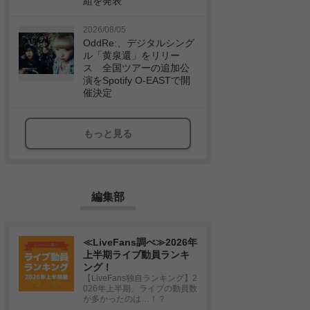
組を発表
2026/08/05
OddRe:、デジタルシング
ル「黄泉還」をリリー
ス 全国ツアーの追加公
演をSpotify O-EASTで開
催決定
もっと見る
編集部
≪LiveFans調べ≫2026年
上半期ライブ動員ランキ
ング！
【LiveFans独自ランキング】2
026年上半期、ライブの動員数
が多かったのは…！？