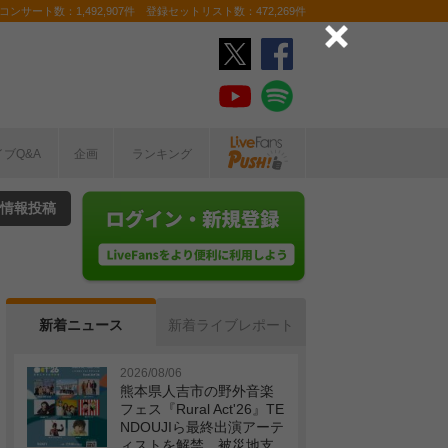
ンサート数：1,492,907件 登録セットリスト数：472,269件
イブQ&A
企画
ランキング
情報投稿
新着ニュース
新着ライブレポート
2026/08/06
熊本県人吉市の野外音楽
フェス『Rural Act'26』TE
NDOUJIら最終出演アーテ
ィストを解禁 被災地支