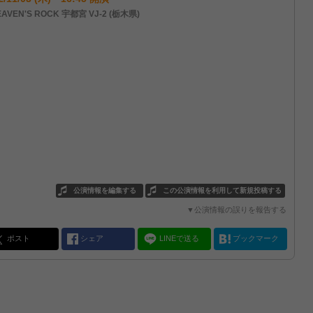
AVEN'S ROCK 宇都宮 VJ-2 (栃木県)
公演情報を編集する
この公演情報を利用して新規投稿する
▼公演情報の誤りを報告する
ポスト
シェア
LINEで送る
ブックマーク