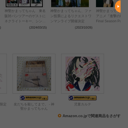
神聖かまってちゃん 東名
神聖かまってちゃん、ファ
神聖かまってちゃん
フ
阪対バンツアーのゲストに
ン投票によるリクエストワ
アニメ『進撃の巨人』
ネクライトーキー、シンガ
ンマンライブ開催決定
Final Season Part
ーズハイ、I'sが決定
プニングテーマ「僕
)
(2024/03/15)
(2023/10/26)
(2022
争」のMVを公開
回限定
友だちを殺してまで。 - 神
児童カルテ
聖かまってちゃん
Amazon.co.jpで関連商品をさがす