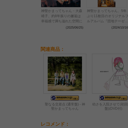
神聖かまってちゃん・大森
神聖かまってちゃん、5年
靖子、約8年振りの邂逅は
ぶり11枚目のオリジナル
幸福感で満ち溢れた空間に
ルアルバム『団地テーゼ』
発売決定＆収録曲「カエル
(2025/06/25)
(2024/10/16
のうた」を先行配信
2025年1月からワンマンツ
アーも開催
関連商品：
聖なる交差点 (通常盤) - 神
幼さを入院させて(初
聖かまってちゃん
盤)(DVD付)
レコメンド：