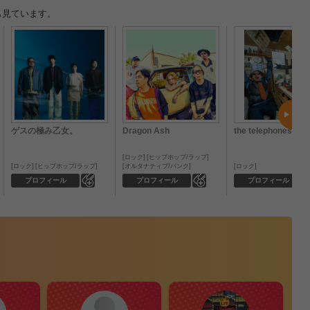
も見ています。
ゲスの極み乙女。
Dragon Ash
the telephones
ロック
ヒップホップ/ラップ
ロック
ヒップホップ/ラップ
オルタナティブ/パンク
ロック
0
0
プロフィール
プロフィール
プロフィール