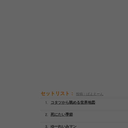
セットリスト：
投稿：ぱよえーん
コタツから眺める世界地図
死にたい季節
ゆーれいみマン