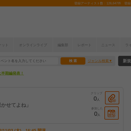
登録アーティスト数：126,647件 登録コ
ケット
オンラインライブ
編集部
レポート
ニュース
ラ
新規
ジャンル検索
ここから！
上半期編発表！
ここから！
クリップ
上半期編発表！
0
人
咲かせてよね」
参加した
0
人
2/11/03 (木) 16:45 開演