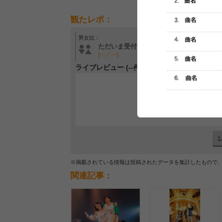
観たレポ：
男女比：
年齢層：
ただいま受付中です
ただいま受付中です
[---／---]
[---／---]
ライブレビュー (--件)
レビュー
最初のレ
※掲載されている情報は投稿されたデータを集計したもので
関連記事：