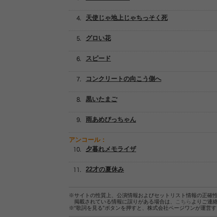
天使じゃ地上じゃちっそく死
グロい花
スピード
コンクリートの向こう側へ
黒いたまご
雨あめぴっちゃん
アンコール：
夕暮れメモライザ
22才の夏休み
※サイトの性質上、公演情報およびセットリスト情報の正確
掲載されている情報に誤りがある場合は、
こちら
よりご連
※“歌詞を見る”ボタンを押すと、株式会社ページワンが運営