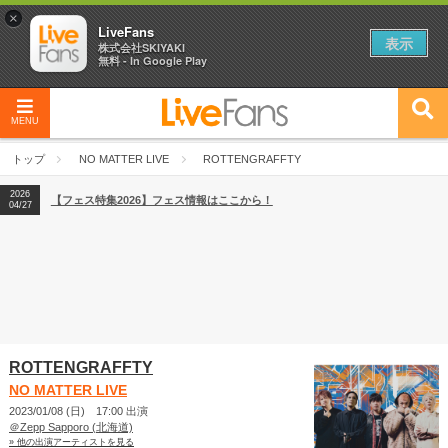
×
LiveFans
表示
株式会社SKIYAKI
無料 - In Google Play
MENU
2026
【フェス特集2026】フェス情報はここから！
04/27
トップ
NO MATTER LIVE
ROTTENGRAFFTY
2026
【ライブ動員ランキング】2026年上半期編発表！
07/28
2026
【フェス特集2026】フェス情報はここから！
04/27
2026
【ライブ動員ランキング】2026年上半期編発表！
07/28
ROTTENGRAFFTY
NO MATTER LIVE
2023/01/08 (日) 17:00 出演
＠Zepp Sapporo (北海道)
» 他の出演アーティストを見る