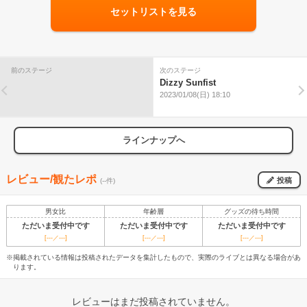
セットリストを見る
前のステージ
次のステージ
Dizzy Sunfist
2023/01/08(日) 18:10
ラインナップへ
レビュー/観たレポ
投稿
(--件)
男女比
年齢層
グッズの待ち時間
ただいま受付中です
ただいま受付中です
ただいま受付中です
[---／---]
[---／---]
[---／---]
※掲載されている情報は投稿されたデータを集計したもので、実際のライブとは異なる場合があ
ります。
レビューはまだ投稿されていません。