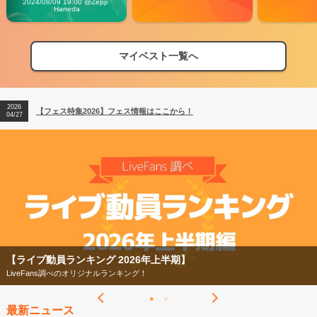
2024/08/09 19:00 @Zepp 
Haneda
マイベスト一覧へ
2026
【フェス特集2026】フェス情報はここから！
04/27
2026
【ライブ動員ランキング】2026年上半期編発表！
07/28
2026
【フェス特集2026】フェス情報はここから！
04/27
2026
【ライブ動員ランキング】2026年上半期編発表！
07/28
グ 2026年上半期】
【フェス特集2026】
ナルランキング！
今年もフェスの季節がや
最新ニュース