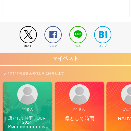
ポスト
シェア
送る
はてブ
マイベスト
ライブ好きの皆さんの推しをご紹介します。
pe さん
pe さん
ごと
凛として時雨 TOUR 
凛として時雨
RAD
2024 
Pierrrrrrrrrrrrrrrrrrrre 
Vibes