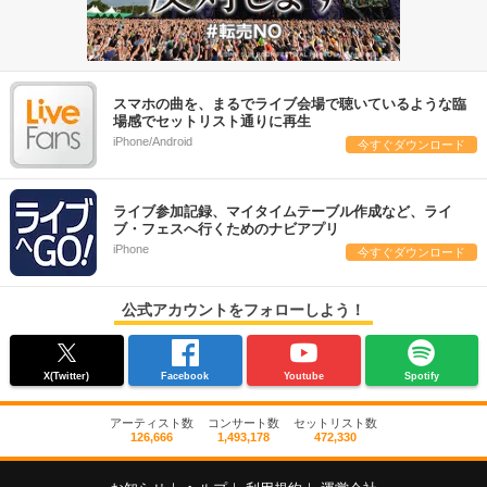
スマホの曲を、まるでライブ会場で聴いているような臨
場感でセットリスト通りに再生
iPhone/Android
今すぐダウンロード
ライブ参加記録、マイタイムテーブル作成など、ライ
ブ・フェスへ行くためのナビアプリ
iPhone
今すぐダウンロード
公式アカウントをフォローしよう！
X(Twitter)
Facebook
Youtube
Spotify
アーティスト数
コンサート数
セットリスト数
126,666
1,493,178
472,330