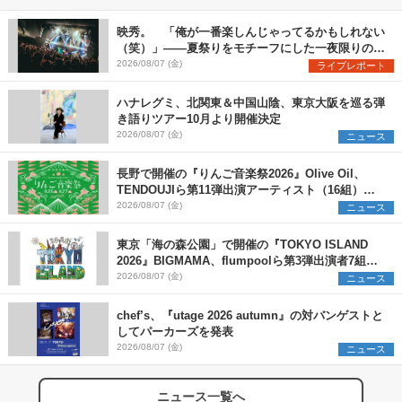
映秀。 「俺が一番楽しんじゃってるかもしれない
（笑）」――夏祭りをモチーフにした一夜限りのス
ペシャルライブ『色祭』レポート
2026/08/07 (金)
ライブレポート
ハナレグミ、北関東＆中国山陰、東京大阪を巡る弾
き語りツアー10月より開催決定
2026/08/07 (金)
ニュース
長野で開催の『りんご音楽祭2026』Olive Oil、
TENDOUJIら第11弾出演アーティスト（16組）を
発表
2026/08/07 (金)
ニュース
東京「海の森公園」で開催の『TOKYO ISLAND
2026』BIGMAMA、flumpoolら第3弾出演者7組を
発表 ワークショップ・アート出展者を募集
2026/08/07 (金)
ニュース
chef’s、『utage 2026 autumn』の対バンゲストと
してパーカーズを発表
2026/08/07 (金)
ニュース
ニュース一覧へ