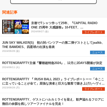
関連記事
京都でTシャツ作って25年、『CAPITAL RADIO
ONE 25周年 大感謝祭』10-FEET、
ROTTENGRAFFTY、四星球が集結した初日をレポ
2024/09/27 (金)
ライブレポート
ート
JUN SKY WALKER(S) 初の対バンツアーの第二弾ゲストとしてjealkb、
THE BAWDIES、四星球の出演を発表
2024/06/28 (金)
ニュース
ROTTENGRAFFTY主催『響都超特急2024』、12月に2DAYS開催が決定
2024/06/11 (火)
ニュース
ROTTENGRAFFTY 『 RUSH BALL 2023 』ライブレポートーー「今ここ
に立っていることが全て」屈強な演者と巨大な観客で築き上げたヘヴィネ
ス
2023/08/28 (月)
ライブレポート
ROTTENGRAFFTY、ゲストにハルカミライを迎え、歓声溢れるフロアに
熱狂の余韻を残しツアーファイナルを完走！