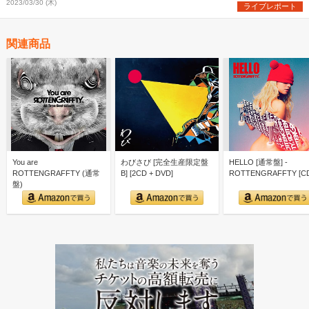
2023/03/30 (木)
ライブレポート
関連商品
You are
わびさび [完全生産限定盤
HELLO [通常盤] -
ROTTENGRAFFTY (通常
B] [2CD + DVD]
ROTTENGRAFFTY [C
盤)