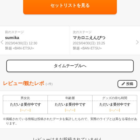
セットリストを見る
前のステージ
次のステージ
sumika
マカロニえんぴつ
2023/04/30(日) 12:30
2023/04/30(日) 15:25
磐越 <BAN-ETSU>
磐越 <BAN-ETSU>
タイムテーブルへ
レビュー/観たレポ
投稿
(--件)
男女比
年齢層
グッズの待ち時間
ただいま受付中です
ただいま受付中です
ただいま受付中です
[---／---]
[---／---]
[---／---]
※掲載されている情報は投稿されたデータを集計したもので、実際のライブとは異なる場合があ
ります。
レビューはまだ投稿されていません。