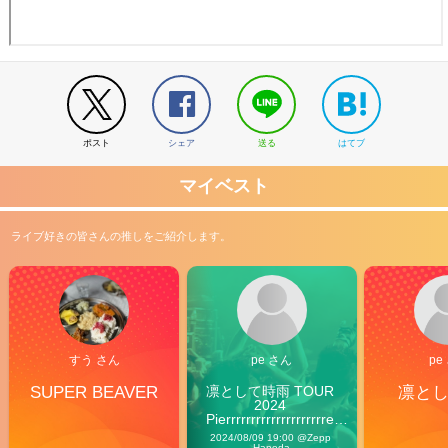
ポスト
シェア
送る
はてブ
マイベスト
ライブ好きの皆さんの推しをご紹介します。
すう さん
pe さん
pe
SUPER BEAVER
凛として時雨 TOUR 
凛と
2024 
Pierrrrrrrrrrrrrrrrrrrre 
Vibes
2024/08/09 19:00 @Zepp 
Haneda