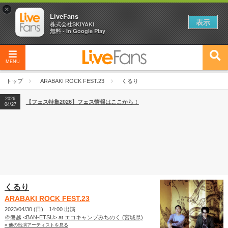
×
LiveFans
表示
株式会社SKIYAKI
無料 - In Google Play
MENU
2026
【フェス特集2026】フェス情報はここから！
04/27
トップ
ARABAKI ROCK FEST.23
くるり
2026
【ライブ動員ランキング】2026年上半期編発表！
07/28
2026
【フェス特集2026】フェス情報はここから！
04/27
2026
【ライブ動員ランキング】2026年上半期編発表！
07/28
くるり
ARABAKI ROCK FEST.23
2023/04/30 (日) 14:00 出演
＠磐越 <BAN-ETSU> at エコキャンプみちのく (宮城県)
» 他の出演アーティストを見る