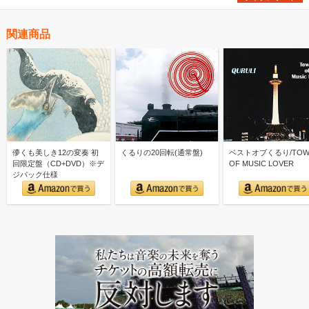
濃厚レポート！
関連商品
儚くも美しき12の変奏 初
くるりの20回転(通常盤)
ベストオブくるり/TOW
回限定盤（CD+DVD）※デ
OF MUSIC LOVER
ジパック仕様