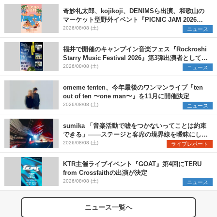
奇妙礼太郎、kojikoji、DENIMSら出演、和歌山の
マーケット型野外イベント『PICNIC JAM 2026』
早割チケット発売開始
2026/08/08 (土)
ニュース
福井で開催のキャンプイン音楽フェス『Rockroshi
Starry Music Festival 2026』第3弾出演者として
SCOOBIE DO、かりゆし58、Reiを発表
2026/08/08 (土)
ニュース
omeme tenten、今年最後のワンマンライブ『ten
out of ten 〜one man〜』を11月に開催決定
2026/08/08 (土)
ニュース
sumika 「音楽活動で嘘をつかないってことは約束
できる」――ステージと客席の境界線を曖昧にし
た、ツアーファイナル武道館公演レポート
2026/08/08 (土)
ライブレポート
KTR主催ライブイベント『GOAT』第4回にTERU
from Crossfaithの出演が決定
2026/08/08 (土)
ニュース
ニュース一覧へ