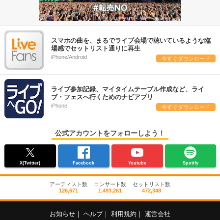
スマホの曲を、まるでライブ会場で聴いているような臨
場感でセットリスト通りに再生
iPhone/Android
今すぐダウンロード
ライブ参加記録、マイタイムテーブル作成など、ライ
ブ・フェスへ行くためのナビアプリ
iPhone
今すぐダウンロード
公式アカウントをフォローしよう！
X(Twitter)
Facebook
Youtube
Spotify
アーティスト数
コンサート数
セットリスト数
126,671
1,493,261
472,348
お知らせ
｜
ヘルプ
｜
利用規約
｜
運営会社