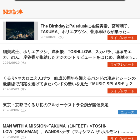
関連記事
The BirthdayとPaleduskに布袋寅泰、宮崎朝子、
TAKUMA、ホリエアツシ、菅原卓郎らが集った
GTR祭など、ここでしか見られないセッションが実
2026/06/10 (水)
ライブレポート
現した『ARABAKI ROCK FEST.26』2日目、濃厚
レポート！
細美武士、ホリエアツシ、岸田繁、TOSHI-LOW、スカパラ、塩塚モエ
カ、のん、岸谷香が集結したアジカントリビュートをはじめ、豪華セッシ
ョンが実現した『ARABAKI ROCK FEST.26』初日、濃厚レポート！
2026/06/10 (水)
ライブレポート
くるり×マカロニえんぴつ 結成30周年を迎えるバンドの凄みとシーンの
最前線で飛躍を遂げてきたバンドの勢いを見た『MUSIC SPLASH!!』2日
目レポート
2026/05/21 (木)
ライブレポート
東京・京都でくるり初のフルオーケストラ公演が開催決定
2026/03/07 (土)
ニュース
MAN WITH A MISSION×TAKUMA（10-FEET）×TOSHI-
LOW（BRAHMAN）、WANDS×ナヲ（マキシマム ザ ホルモン）……ス
ペシャルセッションが多数実現した『ARABAKI ROCK FEST.25』初日、
2025/05/31 (土)
ライブレポート