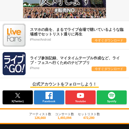
スマホの曲を、まるでライブ会場で聴いているような臨
場感でセットリスト通りに再生
iPhone/Android
今すぐダウンロード
ライブ参加記録、マイタイムテーブル作成など、ライ
ブ・フェスへ行くためのナビアプリ
iPhone
今すぐダウンロード
公式アカウントをフォローしよう！
X(Twitter)
Facebook
Youtube
Spotify
アーティスト数
コンサート数
セットリスト数
126,660
1,493,094
472,280