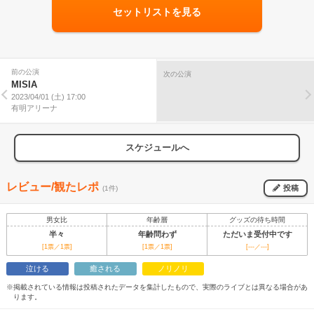
セットリストを見る
前の公演
次の公演
MISIA
2023/04/01 (土) 17:00
有明アリーナ
スケジュールへ
レビュー/観たレポ
投稿
(1件)
男女比
年齢層
グッズの待ち時間
半々
年齢問わず
ただいま受付中です
[1票／1票]
[1票／1票]
[---／---]
泣ける
癒される
ノリノリ
※掲載されている情報は投稿されたデータを集計したもので、実際のライブとは異なる場合があ
ります。