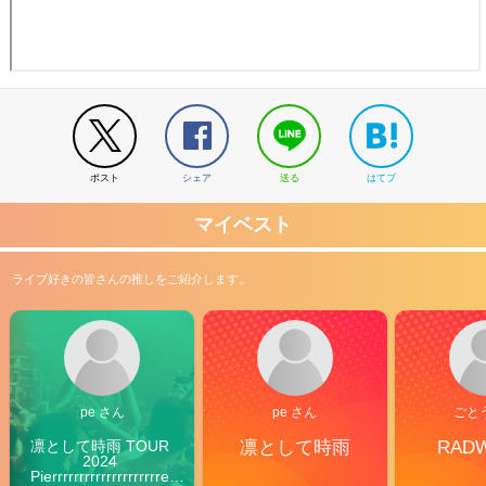
ポスト
シェア
送る
はてブ
マイベスト
ライブ好きの皆さんの推しをご紹介します。
pe さん
pe さん
ごと
凛として時雨 TOUR 
凛として時雨
RAD
2024 
Pierrrrrrrrrrrrrrrrrrrre 