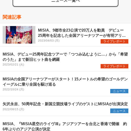
ニュース一覧へ
関連記事
MISIA、9都市全23公演で20万人を動員 デビュー
25周年を記念した全国アリーナツアーが有明アリー
ナで幕
2023/04/03 (月)
ライブレポート
MISIA、デビュー25周年記念ツアーで「つつみ込むように…」から「希望
のうた」まで新旧ヒット曲を網羅
2023/02/21 (火)
ライブレポート
MISIAの全国アリーナツアーがスタート！15メートルの希望のゴールデン
イーグルに乗り全国を駆け巡る
2022/10/24 (月)
ニュース
矢沢永吉、50周年記念・新国立競技場ライブのゲストにMISIAが出演決定
2022/08/15 (月)
ニュース
MISIA、『MISIA星空のライヴⅫ』アジアツアーを台北と香港で開催 約
6年ぶりのアジア公演が決定