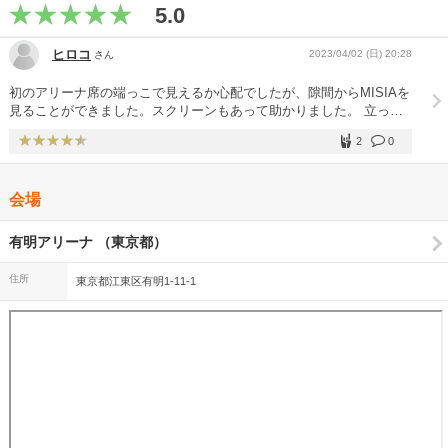
5.0
ヒロコ
2023/04/02 (日) 20:28
さん
⁡初のアリーナ席の端っこで見えるか心配でしたが、隙間からMISIAを
見ることができました。スクリーンもあって助かりました。⁡ 立って
見ることができ、体を動かしてライブを楽しめました。 とっても楽
2
0
しかったです。 ⁡アンコールでは「好いとっと」を歌ってくれまし
た。 MISIAのファイナルのライブに行けて最高で幸せです。
MISIA、ありがとう！大好き！⁡ ⁡これからもMISIAを応援して、ライブ
会場
にもたくさん行きたいと思います。
有明アリーナ （東京都）
住所
東京都江東区有明1-11-1