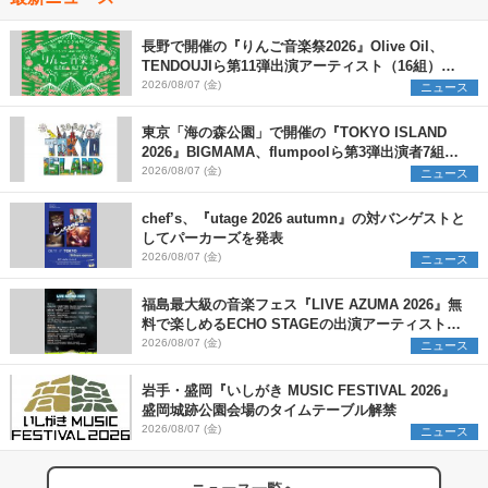
長野で開催の『りんご音楽祭2026』Olive Oil、
TENDOUJIら第11弾出演アーティスト（16組）を
発表
2026/08/07 (金)
ニュース
東京「海の森公園」で開催の『TOKYO ISLAND
2026』BIGMAMA、flumpoolら第3弾出演者7組を
発表 ワークショップ・アート出展者を募集
2026/08/07 (金)
ニュース
chef’s、『utage 2026 autumn』の対バンゲストと
してパーカーズを発表
2026/08/07 (金)
ニュース
福島最大級の音楽フェス『LIVE AZUMA 2026』無
料で楽しめるECHO STAGEの出演アーティストを
発表
2026/08/07 (金)
ニュース
岩手・盛岡『いしがき MUSIC FESTIVAL 2026』
盛岡城跡公園会場のタイムテーブル解禁
2026/08/07 (金)
ニュース