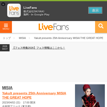
×
LiveFans
表示
株式会社SKIYAKI
無料 - In Google Play
MENU
2026
【フェス特集2026】フェス情報はここから！
04/27
トップ
MISIA
Yakult presents 25th Anniversary MISIA THE GREAT HOPE
2026
【ライブ動員ランキング】2026年上半期編発表！
07/28
2026
【フェス特集2026】フェス情報はここから！
04/27
2026
【ライブ動員ランキング】2026年上半期編発表！
07/28
MISIA
Yakult presents 25th Anniversary MISIA
THE GREAT HOPE
2023/04/02 (日) 17:00 開演
＠有明アリーナ (東京都)