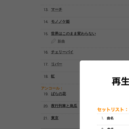
マーチ
モノノケ姫
世界はこのまま変わらない
新曲
チェリーパイ
リバー
虹
アンコール：
ばらの花
夜行列車と烏瓜
東京