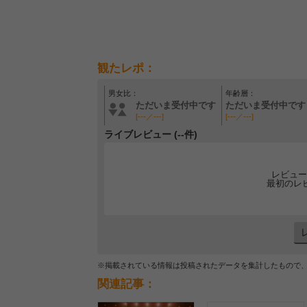
観たレポ：
男女比：
年齢層：
ただいま受付中です
ただいま受付中です
[---／---]
[---／---]
ライブレビュー (--件)
レビュー
最初のレ
※掲載されている情報は投稿されたデータを集計したもので
関連記事：