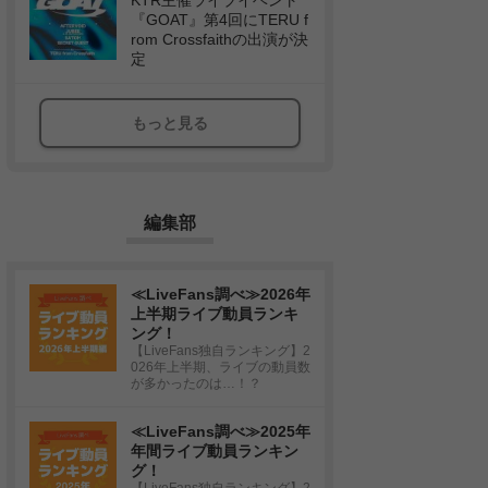
KTR主催ライブイベント
『GOAT』第4回にTERU f
rom Crossfaithの出演が決
定
もっと見る
編集部
≪LiveFans調べ≫2026年
上半期ライブ動員ランキ
ング！
【LiveFans独自ランキング】2
026年上半期、ライブの動員数
が多かったのは…！？
≪LiveFans調べ≫2025年
年間ライブ動員ランキン
グ！
【LiveFans独自ランキング】2