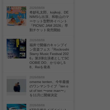
2026/08/08
奇妙礼太郎、kojikoji、DE
NIMSら出演、和歌山のマ
ーケット型野外イベント
『PICNIC JAM 2026』早
割チケット発売開始
2026/08/08
福井で開催のキャンプイ
ン音楽フェス『Rockroshi
Starry Music Festival 202
6』第3弾出演者としてSC
OOBIE DO、かりゆし5
8、Reiを発表
2026/08/08
omeme tenten、今年最後
のワンマンライブ『ten o
ut of ten 〜one man〜』
を11月に開催決定
2026/08/08