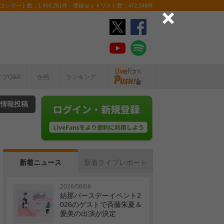
ンサート数：1,493,261件 登録セットリスト数：472,348件
イブQ&A
企画
ランキング
情報投稿
新着ニュース
新着ライブレポート
2026/08/08
結那バースデーイベント2
026のゲストで斉藤朱夏＆
愛美の出演が決定