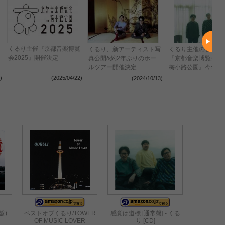
くるり主催『京都音楽博覧
くるり、新アーティスト写
くるり主催の音楽イ
会2025』開催決定
真公開&約2年ぶりのホー
『京都音楽博覧会2024
ルツアー開催決定
梅小路公園』今年も2d
開催決定
)
(2025/04/22)
(2024/10/13)
(2024
盤)
ベストオブくるり/TOWER
感覚は道標 [通常盤] - くる
OF MUSIC LOVER
り [CD]