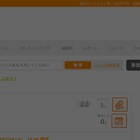
登録アーティスト数：126,671件 登録コ
ケット
オンラインライブ
編集部
レポート
ニュース
ラ
ここから！
新規
ジャンル検索
上半期編発表！
ここから！
上半期編発表！
クリップ
3
人
参加した
0
人
3/02/28 (火) 19:00 開演