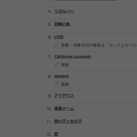
リボルバー
尼崎の魚
LV69
新曲・演奏当日の曲名は「ロックとロール
California coconuts
新曲
window
新曲
アマデウス
迷路ゲーム
男の子と女の子
窓