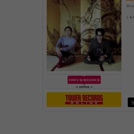
＠co
くるり