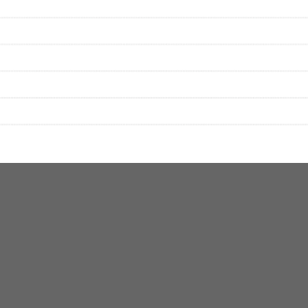
性は保証されませんので、あらかじめご了承ください。
絡をお願い致します。
する歌詞サイト「
歌ネット
」へ移動します。
▼セットリストの誤りを報告する
をプレイリストにして保存する