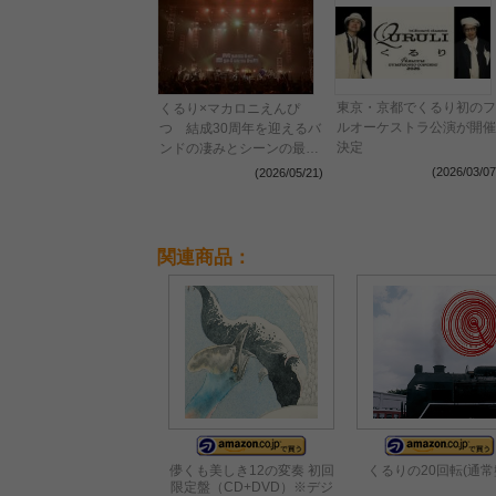
東京・京都でくるり初のフ
くるり×マカロニえんぴ
ルオーケストラ公演が開催
つ 結成30周年を迎えるバ
決定
ンドの凄みとシーンの最前
線で飛躍を遂げてきたバン
(2026/03/07
(2026/05/21)
ドの勢いを見た『MUSIC
SPLASH!!』2日目レポート
関連商品：
儚くも美しき12の変奏 初回
くるりの20回転(通常
限定盤（CD+DVD）※デジ