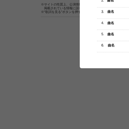
※サイトの性質上、公演情報およびセットリスト情報の正確
掲載されている情報に誤りがある場合は、
こちら
よりご連
※“歌詞を見る”ボタンを押すと、株式会社ページワンが運営
セットリスト