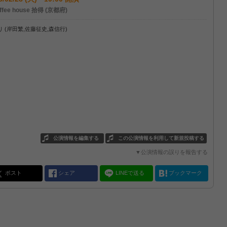
ffee house 拾得 (京都府)
 (岸田繁,佐藤征史,森信行)
公演情報を編集する
この公演情報を利用して新規投稿する
▼公演情報の誤りを報告する
ポスト
シェア
LINEで送る
ブックマーク