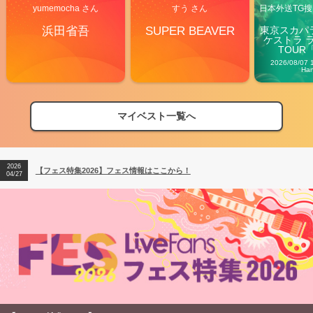
yumemocha さん
すう さん
日本外送TG搜@
浜田省吾
SUPER BEAVER
東京スカパ
ケストラ 
TOUR「V
Carn
2026/08/07 
Ha
マイベスト一覧へ
2026
【フェス特集2026】フェス情報はここから！
04/27
2026
【ライブ動員ランキング】2026年上半期編発表！
07/28
2026
【フェス特集2026】フェス情報はここから！
04/27
2026
【ライブ動員ランキング】2026年上半期編発表！
07/28