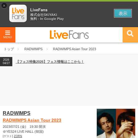
×
LiveFans
表示
株式会社SKIYAKI
無料 - In Google Play
MENU
2026
【フェス特集2026】フェス情報はここから！
04/27
トップ
RADWIMPS
RADWIMPS Asian Tour 2023
2026
【ライブ動員ランキング】2026年上半期編発表！
07/28
2026
【フェス特集2026】フェス情報はここから！
04/27
2026
【ライブ動員ランキング】2026年上半期編発表！
07/28
RADWIMPS
RADWIMPS Asian Tour 2023
2023/07/21 (金) 19:30 開演
＠YES24 LIVE HALL (韓国)
[ゲスト]
ZORN