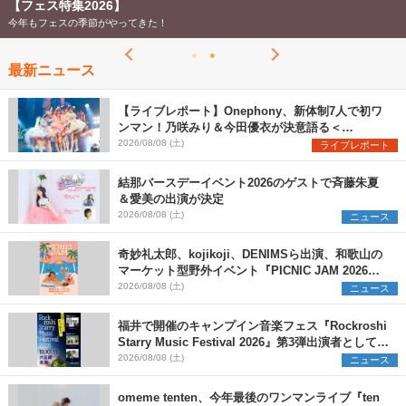
【フェス特集2026】
今年もフェスの季節がやってきた！
最新ニュース
【ライブレポート】Onephony、新体制7人で初ワ
ンマン！乃咲みり＆今田優衣が決意語る＜
Onephony新体制1st Oneman Live はじまりの夏
2026/08/08 (土)
ライブレポート
＞
結那バースデーイベント2026のゲストで斉藤朱夏
＆愛美の出演が決定
2026/08/08 (土)
ニュース
奇妙礼太郎、kojikoji、DENIMSら出演、和歌山の
マーケット型野外イベント『PICNIC JAM 2026』
早割チケット発売開始
2026/08/08 (土)
ニュース
福井で開催のキャンプイン音楽フェス『Rockroshi
Starry Music Festival 2026』第3弾出演者として
SCOOBIE DO、かりゆし58、Reiを発表
2026/08/08 (土)
ニュース
omeme tenten、今年最後のワンマンライブ『ten