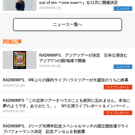
out of ten 〜one man〜』を11月に開催決定
2026/08/08 (土)
ニュース
ニュース一覧へ
関連記事
RADWIMPS、アジアツアーが決定 日本公演含む
アジア7つの国/地域で開催
2024/01/26 (金)
ニュース
RADWIMPS、8年ぶりの国内ライブハウスツアーが大盛況のうちに終幕
2023/07/13 (木)
ライブレポート
RADWIMPS「この北米ツアーすべてのことを絶対に忘れません。本当に
夢のようです。ありがとう。」 NY公演ライブレポート＆メンバーイン
タビューを公開
2023/05/10 (水)
ライブレポート
RADWIMPS、Jリーグ30周年記念スペシャルマッチの国立競技場でライ
ブパフォーマンス決定 記念アンセムを初披露