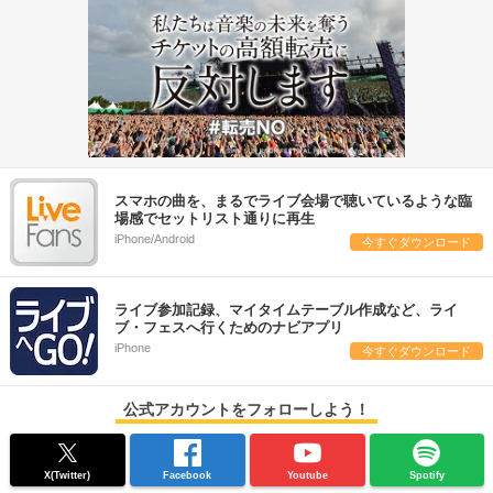
スマホの曲を、まるでライブ会場で聴いているような臨
場感でセットリスト通りに再生
iPhone/Android
今すぐダウンロード
ライブ参加記録、マイタイムテーブル作成など、ライ
ブ・フェスへ行くためのナビアプリ
iPhone
今すぐダウンロード
公式アカウントをフォローしよう！
X(Twitter)
Facebook
Youtube
Spotify