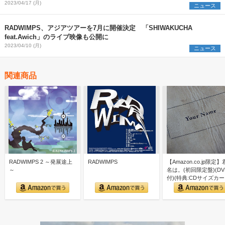
2023/04/17 (月)
ニュース
RADWIMPS、アジアツアーを7月に開催決定 「SHIWAKUCHA
feat.Awich」のライブ映像も公開に
2023/04/10 (月)
ニュース
関連商品
RADWIMPS 2 ～発展途上
RADWIMPS
【Amazon.co.jp限定
～
名は。(初回限定盤)(DV
付)(特典:CDサイズカ
「なん…