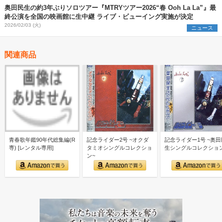
奥田民生の約3年ぶりソロツアー『MTRYツアー2026“春 Ooh La La”』最
終公演を全国の映画館に生中継 ライブ・ビューイング実施が決定
2026/02/03 (火)
ニュース
関連商品
青春歌年鑑90年代総集編(R
記念ライダー2号 ~オクダ
記念ライダー1号 ~奥田
専) [レンタル専用]
タミオシングルコレクショ
生シングルコレクショ
ン~