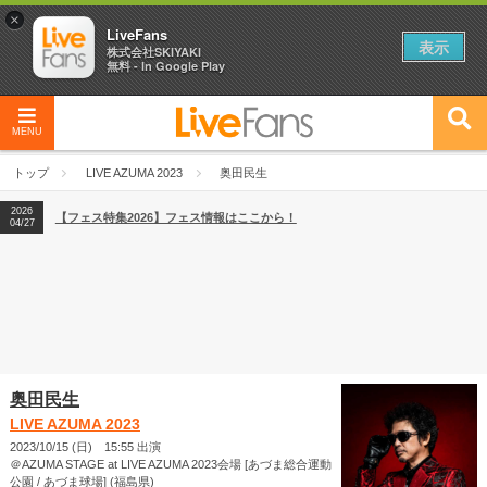
×
LiveFans
表示
株式会社SKIYAKI
無料 - In Google Play
MENU
2026
【フェス特集2026】フェス情報はここから！
04/27
トップ
LIVE AZUMA 2023
奥田民生
2026
【ライブ動員ランキング】2026年上半期編発表！
07/28
2026
【フェス特集2026】フェス情報はここから！
04/27
2026
【ライブ動員ランキング】2026年上半期編発表！
07/28
奥田民生
LIVE AZUMA 2023
2023/10/15 (日) 15:55 出演
＠AZUMA STAGE at LIVE AZUMA 2023会場 [あづま総合運動
公園 / あづま球場] (福島県)