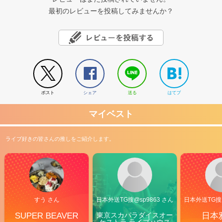
最初のレビューを投稿してみませんか？
ポスト
シェア
送る
はてブ
マイベスト
ライブ好きの皆さんの推しをご紹介します。
すう さん
日本外送TG搜@sp9863 さん
日本外送TG搜@
SUPER BEAVER
東京スカパラダイスオー
日本