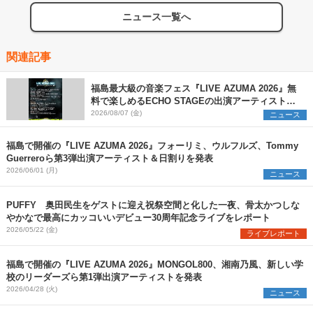
ニュース一覧へ
関連記事
福島最大級の音楽フェス『LIVE AZUMA 2026』無
料で楽しめるECHO STAGEの出演アーティストを
発表
2026/08/07 (金)
ニュース
福島で開催の『LIVE AZUMA 2026』フォーリミ、ウルフルズ、Tommy
Guerreroら第3弾出演アーティスト＆日割りを発表
2026/06/01 (月)
ニュース
PUFFY 奥田民生をゲストに迎え祝祭空間と化した一夜、骨太かつしな
やかなで最高にカッコいいデビュー30周年記念ライブをレポート
2026/05/22 (金)
ライブレポート
福島で開催の『LIVE AZUMA 2026』MONGOL800、湘南乃⾵、新しい学
校のリーダーズら第1弾出演アーティストを発表
2026/04/28 (火)
ニュース