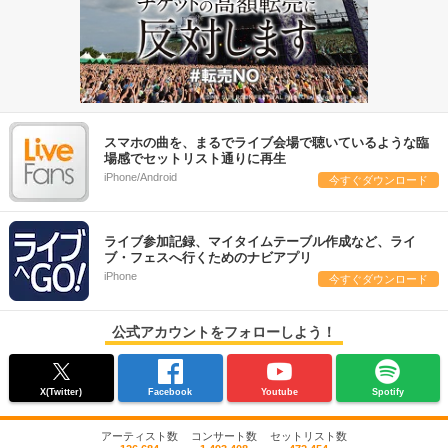
スマホの曲を、まるでライブ会場で聴いているような臨
場感でセットリスト通りに再生
iPhone/Android
今すぐダウンロード
ライブ参加記録、マイタイムテーブル作成など、ライ
ブ・フェスへ行くためのナビアプリ
iPhone
今すぐダウンロード
公式アカウントをフォローしよう！
X(Twitter)
Facebook
Youtube
Spotify
アーティスト数
コンサート数
セットリスト数