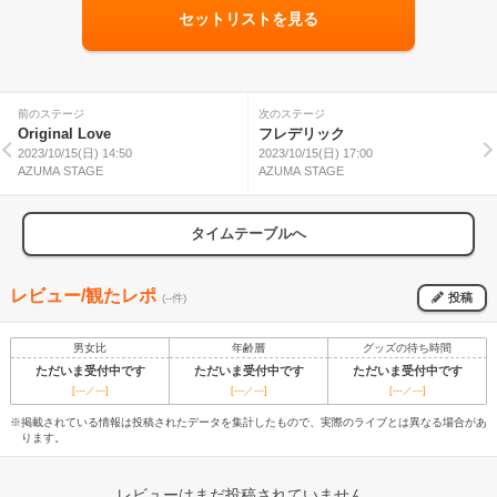
セットリストを見る
前のステージ
次のステージ
Original Love
フレデリック
2023/10/15(日) 14:50
2023/10/15(日) 17:00
AZUMA STAGE
AZUMA STAGE
タイムテーブルへ
レビュー/観たレポ
投稿
(--件)
男女比
年齢層
グッズの待ち時間
ただいま受付中です
ただいま受付中です
ただいま受付中です
[---／---]
[---／---]
[---／---]
※掲載されている情報は投稿されたデータを集計したもので、実際のライブとは異なる場合があ
ります。
レビューはまだ投稿されていません。