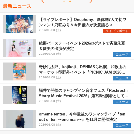
最新ニュース
【ライブレポート】Onephony、新体制7人で初ワ
ンマン！乃咲みり＆今田優衣が決意語る＜
Onephony新体制1st Oneman Live はじまりの夏
2026/08/08 (土)
ライブレポート
＞
結那バースデーイベント2026のゲストで斉藤朱夏
＆愛美の出演が決定
2026/08/08 (土)
ニュース
奇妙礼太郎、kojikoji、DENIMSら出演、和歌山の
マーケット型野外イベント『PICNIC JAM 2026』
早割チケット発売開始
2026/08/08 (土)
ニュース
福井で開催のキャンプイン音楽フェス『Rockroshi
Starry Music Festival 2026』第3弾出演者として
SCOOBIE DO、かりゆし58、Reiを発表
2026/08/08 (土)
ニュース
omeme tenten、今年最後のワンマンライブ『ten
out of ten 〜one man〜』を11月に開催決定
2026/08/08 (土)
ニュース