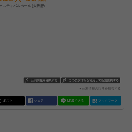
ェスティバルホール (大阪府)
公演情報を編集する
この公演情報を利用して新規投稿する
▼公演情報の誤りを報告する
ポスト
シェア
LINEで送る
ブックマーク