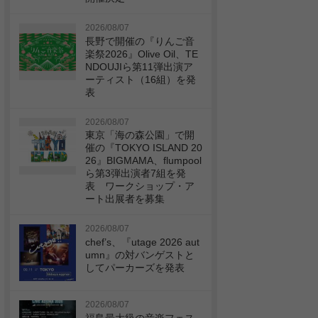
2026/08/07
長野で開催の『りんご音
楽祭2026』Olive Oil、TE
NDOUJIら第11弾出演ア
ーティスト（16組）を発
表
2026/08/07
東京「海の森公園」で開
催の『TOKYO ISLAND 20
26』BIGMAMA、flumpool
ら第3弾出演者7組を発
表 ワークショップ・ア
ート出展者を募集
2026/08/07
chef’s、『utage 2026 aut
umn』の対バンゲストと
してパーカーズを発表
2026/08/07