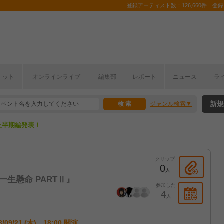
登録アーティスト数：126,660件 登録コ
ケット
オンラインライブ
編集部
レポート
ニュース
ラ
新規
ジャンル検索
ここから！
上半期編発表！
ここから！
クリップ
上半期編発表！
0
人
まだ一生懸命 PARTⅡ』
参加した
4
人
3/09/21 (木) 18:00 開演