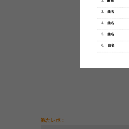
セットリスト
観たレポ：