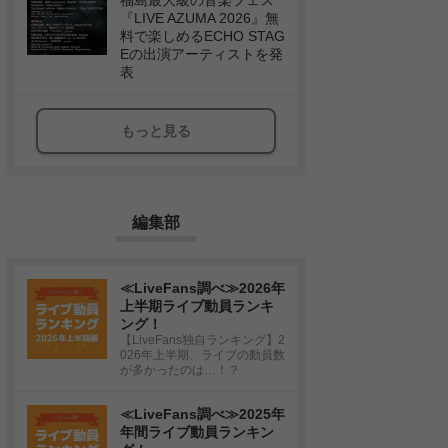
福島最大級の音楽フェス
『LIVE AZUMA 2026』無
料で楽しめるECHO STAG
Eの出演アーティストを発
表
もっと見る
編集部
≪LiveFans調べ≫2026年
上半期ライブ動員ランキ
ング！
【LiveFans独自ランキング】2
026年上半期、ライブの動員数
が多かったのは…！？
≪LiveFans調べ≫2025年
年間ライブ動員ランキン