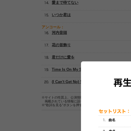
愛まで待てない
いつか君は
アンコール：
河内音頭
花の首飾り
君だけに愛を
Time Is On My Side [The Rolling Stones]
(I Can't Get No) Satisfaction [The Rolling St
※サイトの性質上、公演情報およびセットリスト情報の正確
掲載されている情報に誤りがある場合は、
こちら
よりご連
※“歌詞を見る”ボタンを押すと、株式会社ページワンが運営