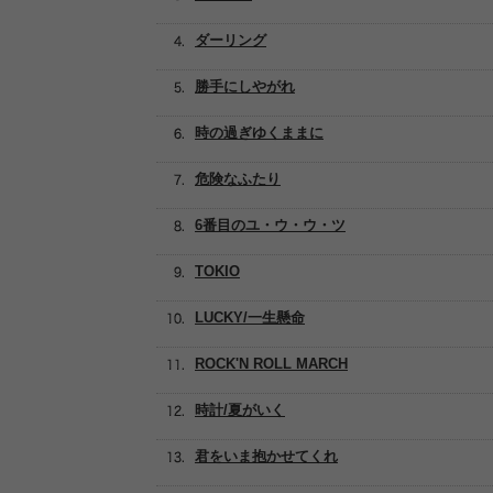
ダーリング
勝手にしやがれ
時の過ぎゆくままに
危険なふたり
6番目のユ・ウ・ウ・ツ
TOKIO
LUCKY/一生懸命
ROCK'N ROLL MARCH
時計/夏がいく
君をいま抱かせてくれ