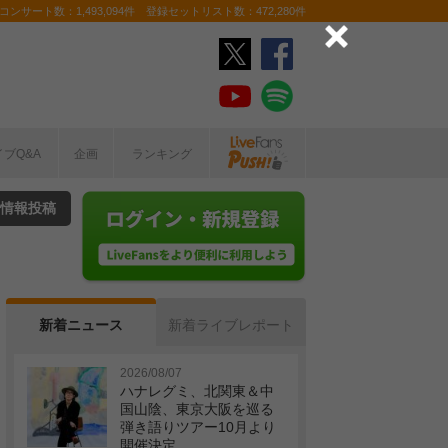
ンサート数：1,493,094件 登録セットリスト数：472,280件
イブQ&A
企画
ランキング
情報投稿
新着ニュース
新着ライブレポート
2026/08/07
ハナレグミ、北関東＆中
国山陰、東京大阪を巡る
弾き語りツアー10月より
開催決定