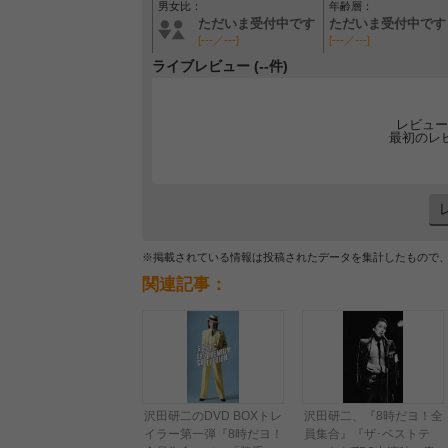
男女比：
年齢層：
ただいま受付中です
ただいま受付中です
[---／---]
[---／---]
ライブレビュー (--件)
レビュー
最初のレ
※掲載されている情報は投稿されたデータを集計したもので
関連記事：
沢田研二のDVD BOXトレ
沢田研二、『8時だヨ！全
イラー第一弾『8時だヨ！
員集合』『ザ･ベストテ