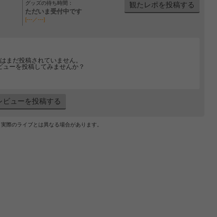
グッズの待ち時間：
観たレポを投稿する
ただいま受付中です
[---／---]
はまだ投稿されていません。
ビューを投稿してみませんか？
レビューを投稿する
、実際のライブとは異なる場合があります。