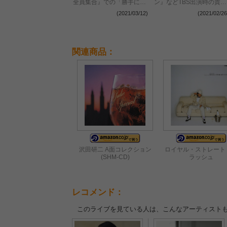
全員集合』での「勝手にし
ン』などTBS出演時の貴重
やがれ」「サムライ」など
映像集発売 『日本レコー
(2021/03/12)
(2021/02/26
歌唱映像公開
ド大賞』映像の初商品化を
含むヒット曲満載のDVD7
枚組
関連商品：
沢田研二 A面コレクション
ロイヤル・ストレート
(SHM-CD)
ラッシュ
レコメンド：
このライブを見ている人は、こんなアーティスト