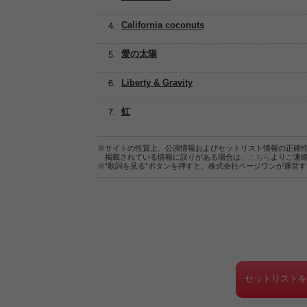
California coconuts
愛の太陽
Liberty & Gravity
虹
※サイトの性質上、公演情報およびセットリスト情報の正確
掲載されている情報に誤りがある場合は、
こちら
よりご連
※“歌詞を見る”ボタンを押すと、株式会社ページワンが運営
セットリスト