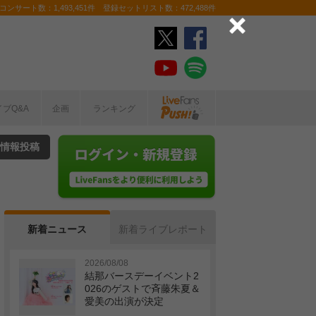
ンサート数：1,493,451件 登録セットリスト数：472,488件
イブQ&A
企画
ランキング
情報投稿
新着ニュース
新着ライブレポート
2026/08/08
結那バースデーイベント2
026のゲストで斉藤朱夏＆
愛美の出演が決定