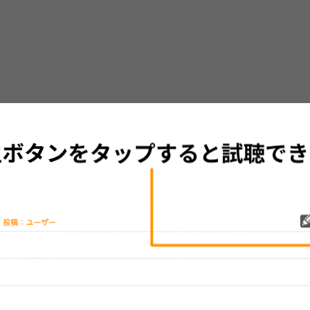
グッズの待ち時間：
観たレポを投稿する
ただいま受付中です
[---／---]