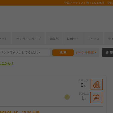
登録アーティスト数：126,686件 登録コ
ケット
オンラインライブ
編集部
レポート
ニュース
ラ
ここから！
新規
ジャンル検索
上半期編発表！
ここから！
上半期編発表！
クリップ
0
人
参加した
1
人
3/08/06 (日) 15:50 出演