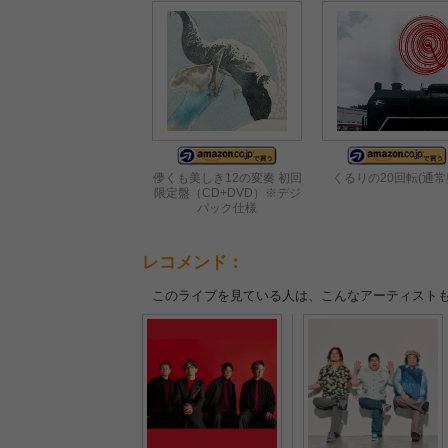
儚くも美しき12の変奏 初回
くるりの20回転(通常
限定盤（CD+DVD）※デジ
パック仕様
レコメンド：
このライブを見ている人は、こんなアーティスト