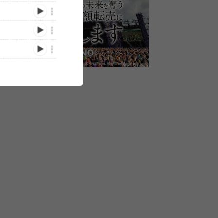
スト写
街全体が一つのテーマパー
カネコアヤノとThe fin.の
福井『ONE PA
のホー
クになる音楽フェス『ONE
参加が決定 福井県福井市
FESTIVAL20
PARK FESTIVAL 2024』出
『ONE PARK
とSOIL&"PIMP
演アーティスト第6弾発表
FESTIVAL2024』第4弾出
がコラボレー
/10/13)
(2024/08/22)
(2024/07/25)
演アーティストを発表
弾出演アーテ
りを発表