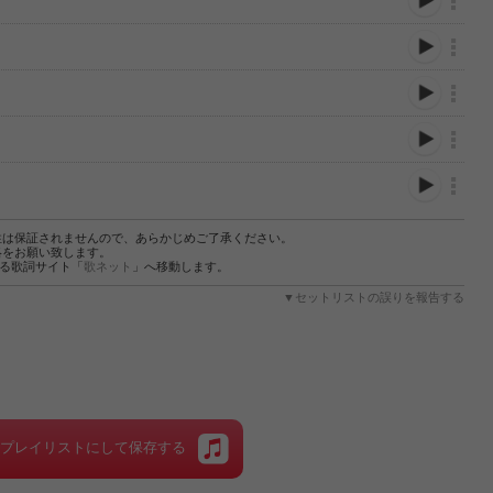
性は保証されませんので、あらかじめご了承ください。
絡をお願い致します。
する歌詞サイト「
歌ネット
」へ移動します。
▼セットリストの誤りを報告する
をプレイリストにして保存する