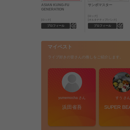
ASIAN KUNG-FU
サンボマスター
GENERATION
ロック
ロック
オルタナティブ/パンク
0
0
プロフィール
プロフィール
マイベスト
ライブ好きの皆さんの推しをご紹介します。
yumemocha さん
すう さ
浜田省吾
SUPER BE