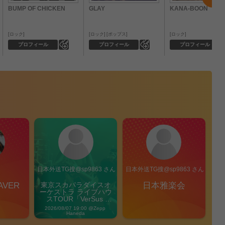
BUMP OF CHICKEN
GLAY
KANA-BOON
ロック
ロック
ポップス
ロック
0
0
プロフィール
プロフィール
プロフィール
ん
日本外送TG搜@sp9863 さん
日本外送TG搜@sp9863 さん
AVER
東京スカパラダイスオ
日本雅楽会
ーケストラ ライブハウ
スTOUR「VerSus 
Carnival」
2026/08/07 19:00 @Zepp 
Haneda