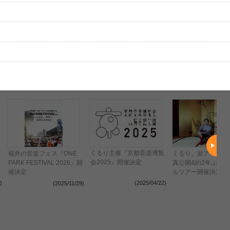
はまだ投稿されていません。
ビューを投稿してみませんか？
レビューを投稿する
、実際のライブとは異なる場合があります。
くるり主催『京都音楽博覧
福井の音楽フェス『ONE
くるり、新アーティ
会2025』開催決定
PARK FESTIVAL 2026』開
真公開&約2年ぶり
催決定
ルツアー開催決定
)
(2025/04/22)
(2025/11/29)
(2024