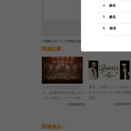
レビュー
最初のレ
※掲載されている情報は投稿されたデータを集計したもので
関連記事：
東京・京都でくるり初のフ
くるり×マカロニえんぴ
ルオーケストラ公演が開催
つ 結成30周年を迎えるバ
決定
ンドの凄みとシーンの最前
線で飛躍を遂げてきたバン
(2026/03/07
(2026/05/21)
ドの勢いを見た『MUSIC
SPLASH!!』2日目レポート
関連商品：