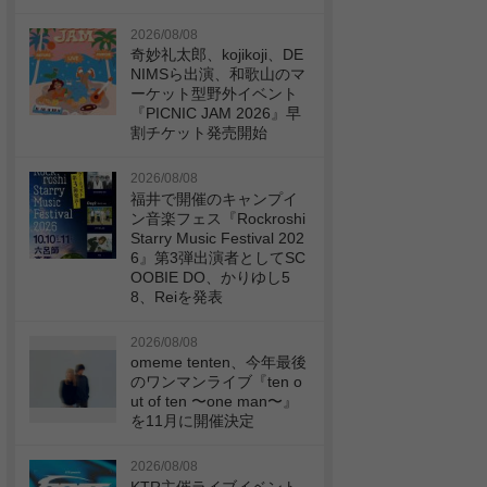
2026/08/08
奇妙礼太郎、kojikoji、DE
NIMSら出演、和歌山のマ
ーケット型野外イベント
『PICNIC JAM 2026』早
割チケット発売開始
2026/08/08
福井で開催のキャンプイ
ン音楽フェス『Rockroshi
Starry Music Festival 202
6』第3弾出演者としてSC
OOBIE DO、かりゆし5
8、Reiを発表
2026/08/08
omeme tenten、今年最後
のワンマンライブ『ten o
ut of ten 〜one man〜』
を11月に開催決定
2026/08/08