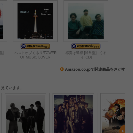
盤)
ベストオブくるり/TOWER
感覚は道標 [通常盤] - くる
OF MUSIC LOVER
り [CD]
Amazon.co.jpで関連商品をさがす
も見ています。