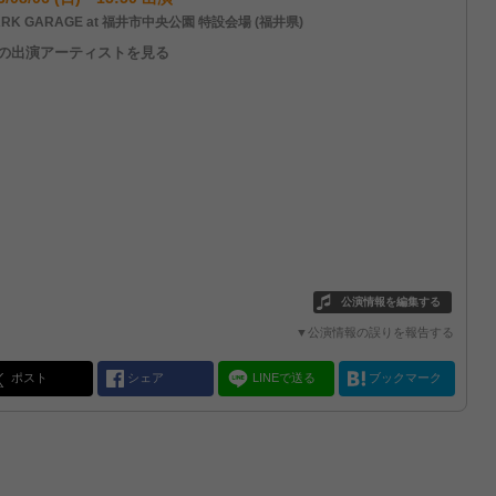
RK GARAGE at 福井市中央公園 特設会場 (福井県)
他の出演アーティストを見る
公演情報を編集する
▼公演情報の誤りを報告する
ポスト
シェア
LINEで送る
ブックマーク