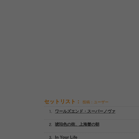
セットリスト：
投稿：ユーザー
ワールズエンド・スーパーノヴァ
琥珀色の街、上海蟹の朝
In Your Life