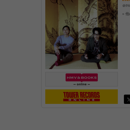
＠PA
» 