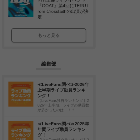
KTR主催ライブイベント
『GOAT』第4回にTERU f
rom Crossfaithの出演が決
定
もっと見る
編集部
≪LiveFans調べ≫2026年
上半期ライブ動員ランキ
ング！
【LiveFans独自ランキング】2
026年上半期、ライブの動員数
が多かったのは…！？
≪LiveFans調べ≫2025年
年間ライブ動員ランキン
グ！
【LiveFans独自ランキング】2