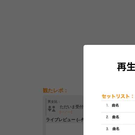
観たレポ：
男女比：
年齢層：
ただいま受付中です
ただいま受付中です
[---／---]
[---／---]
ライブレビュー (--件)