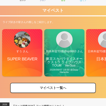
ポスト
シェア
送る
はてブ
マイベスト
ライブ好きの皆さんの推しをご紹介します。
すう さん
日本外送TG搜@sp9863 さん
日本外送TG搜@
SUPER BEAVER
東京スカパラダイスオー
日本
ケストラ ライブハウス
TOUR「VerSus 
Carnival」
2026/08/07 19:00 @Zepp 
Haneda
マイベスト一覧へ
2026
【フェス特集2026】フェス情報はここから！
04/27
2026
【ライブ動員ランキング】2026年上半期編発表！
07/28
2026