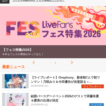
【フェス特集2026】フェス情報はここから！
04/27
2026
【ライブ動員ランキング】2026年上半期編発表！
07/28
【フェス特集2026】
今年もフェスの季節がやってきた！
最新ニュース
【ライブレポート】Onephony、新体制7人で初ワ
ンマン！乃咲みり＆今田優衣が決意語る＜
Onephony新体制1st Oneman Live はじまりの夏
2026/08/08 (土)
ライブレポート
＞
結那バースデーイベント2026のゲストで斉藤朱夏
＆愛美の出演が決定
2026/08/08 (土)
ニュース