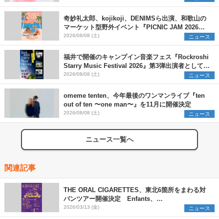
奇妙礼太郎、kojikoji、DENIMSら出演、和歌山の
マーケット型野外イベント『PICNIC JAM 2026』
早割チケット発売開始
2026/08/08 (土)
ニュース
福井で開催のキャンプイン音楽フェス『Rockroshi
Starry Music Festival 2026』第3弾出演者として
SCOOBIE DO、かりゆし58、Reiを発表
2026/08/08 (土)
ニュース
omeme tenten、今年最後のワンマンライブ『ten
out of ten 〜one man〜』を11月に開催決定
2026/08/08 (土)
ニュース
ニュース一覧へ
関連記事
THE ORAL CIGARETTES、東北6箇所をまわる対
バンツアー開催決定 Enfants、
SPARK!!SOUND!!SHOW!!が出演
2026/03/13 (金)
ニュース