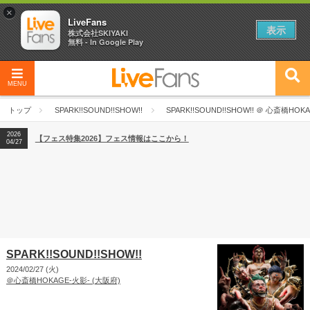
×
LiveFans
表示
株式会社SKIYAKI
無料 - In Google Play
MENU
2026
【フェス特集2026】フェス情報はここから！
04/27
トップ
SPARK!!SOUND!!SHOW!!
SPARK!!SOUND!!SHOW!! ＠ 心斎橋HOKAG
2026
【ライブ動員ランキング】2026年上半期編発表！
07/28
2026
【フェス特集2026】フェス情報はここから！
04/27
2026
【ライブ動員ランキング】2026年上半期編発表！
07/28
SPARK!!SOUND!!SHOW!!
2024/02/27 (火)
＠心斎橋HOKAGE-火影- (大阪府)