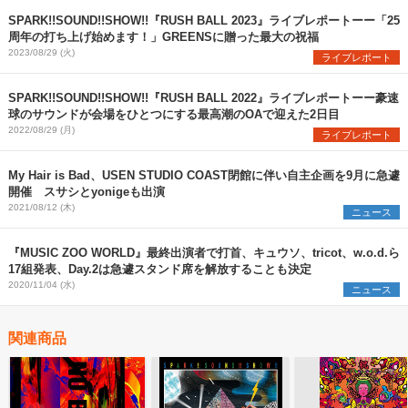
SPARK!!SOUND!!SHOW!!『RUSH BALL 2023』ライブレポートーー「25
周年の打ち上げ始めます！」GREENSに贈った最大の祝福
2023/08/29 (火)
ライブレポート
SPARK!!SOUND!!SHOW!!『RUSH BALL 2022』ライブレポートーー豪速
球のサウンドが会場をひとつにする最高潮のOAで迎えた2日目
2022/08/29 (月)
ライブレポート
My Hair is Bad、USEN STUDIO COAST閉館に伴い自主企画を9月に急遽
開催 スサシとyonigeも出演
2021/08/12 (木)
ニュース
『MUSIC ZOO WORLD』最終出演者で打首、キュウソ、tricot、w.o.d.ら
17組発表、Day.2は急遽スタンド席を解放することも決定
2020/11/04 (水)
ニュース
関連商品