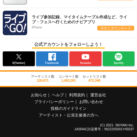
ライブ参加記録、マイタイムテーブル作成など、ライ
ブ・フェスへ行くためのナビアプリ
iPhone
今すぐダウンロード
公式アカウントをフォローしよう！
X(Twitter)
Facebook
Youtube
Spotify
アーティスト数
コンサート数
セットリスト数
126,671
1,493,261
472,348
お知らせ
｜
ヘルプ
｜
利用規約
｜
運営会社
プライバシーポリシー
｜
お問い合わせ
投稿のガイドライン
アーティスト・公演主催者の方へ
(C) 2021- SKIYAKI Inc.
JASRAC許諾番号：9022255001Y45037