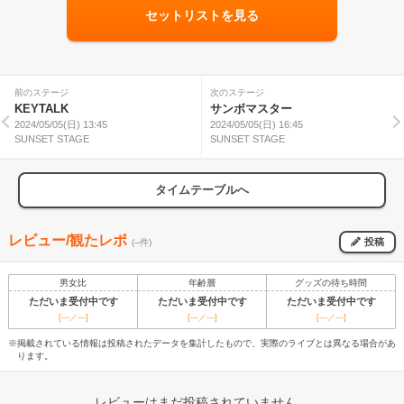
セットリストを見る
前のステージ
次のステージ
KEYTALK
サンボマスター
2024/05/05(日) 13:45
2024/05/05(日) 16:45
SUNSET STAGE
SUNSET STAGE
タイムテーブルへ
レビュー/観たレポ
投稿
(--件)
男女比
年齢層
グッズの待ち時間
ただいま受付中です
ただいま受付中です
ただいま受付中です
[---／---]
[---／---]
[---／---]
※掲載されている情報は投稿されたデータを集計したもので、実際のライブとは異なる場合があ
ります。
レビューはまだ投稿されていません。