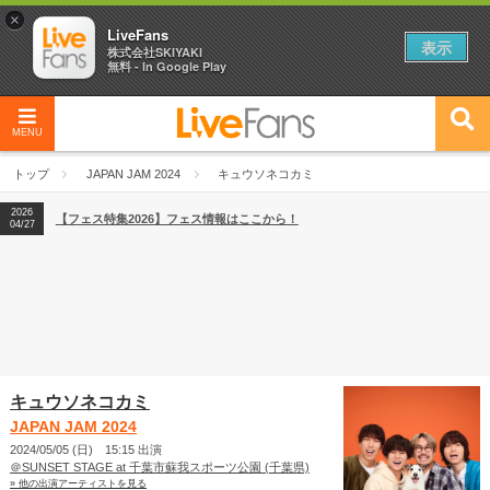
×
LiveFans
表示
株式会社SKIYAKI
無料 - In Google Play
MENU
2026
【フェス特集2026】フェス情報はここから！
04/27
トップ
JAPAN JAM 2024
キュウソネコカミ
2026
【ライブ動員ランキング】2026年上半期編発表！
07/28
2026
【フェス特集2026】フェス情報はここから！
04/27
2026
【ライブ動員ランキング】2026年上半期編発表！
07/28
キュウソネコカミ
JAPAN JAM 2024
2024/05/05 (日) 15:15 出演
＠SUNSET STAGE at 千葉市蘇我スポーツ公園 (千葉県)
» 他の出演アーティストを見る