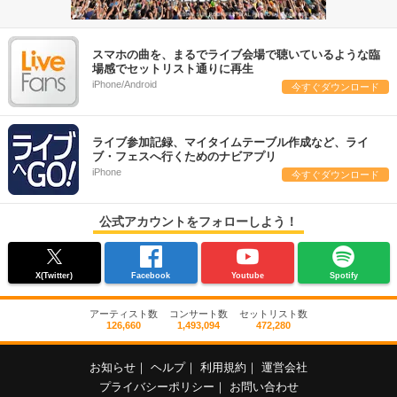
スマホの曲を、まるでライブ会場で聴いているような臨
場感でセットリスト通りに再生
iPhone/Android
今すぐダウンロード
ライブ参加記録、マイタイムテーブル作成など、ライ
ブ・フェスへ行くためのナビアプリ
iPhone
今すぐダウンロード
公式アカウントをフォローしよう！
X(Twitter)
Facebook
Youtube
Spotify
アーティスト数
コンサート数
セットリスト数
126,660
1,493,094
472,280
お知らせ
｜
ヘルプ
｜
利用規約
｜
運営会社
プライバシーポリシー
｜
お問い合わせ