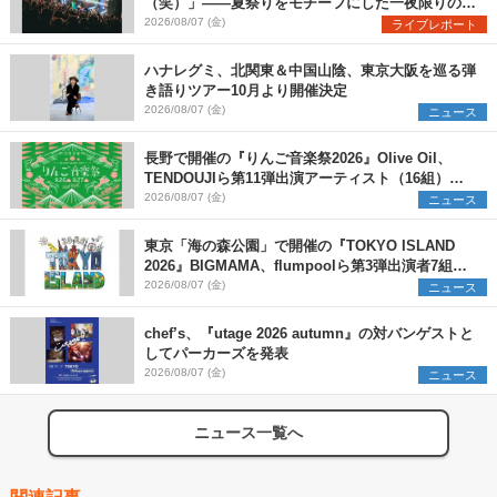
（笑）」――夏祭りをモチーフにした一夜限りのス
ペシャルライブ『色祭』レポート
2026/08/07 (金)
ライブレポート
ハナレグミ、北関東＆中国山陰、東京大阪を巡る弾
き語りツアー10月より開催決定
2026/08/07 (金)
ニュース
長野で開催の『りんご音楽祭2026』Olive Oil、
TENDOUJIら第11弾出演アーティスト（16組）を
発表
2026/08/07 (金)
ニュース
東京「海の森公園」で開催の『TOKYO ISLAND
2026』BIGMAMA、flumpoolら第3弾出演者7組を
発表 ワークショップ・アート出展者を募集
2026/08/07 (金)
ニュース
chef’s、『utage 2026 autumn』の対バンゲストと
してパーカーズを発表
2026/08/07 (金)
ニュース
ニュース一覧へ
関連記事