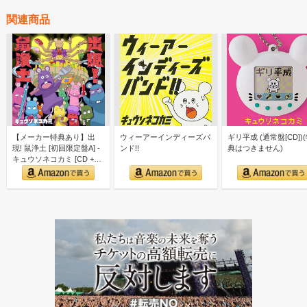
関連商品
【メーカー特典あり】出
ウィーアーインディーズバ
ギリ平成 (通常盤[CD])
現! 鼠浄土 [初回限定盤A] -
ンド!!
典はつきません)
キュウソネコカミ [CD +
Blu-r…