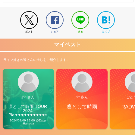
ポスト
シェア
送る
はてブ
マイベスト
ライブ好きの皆さんの推しをご紹介します。
pe さん
pe さん
ごと
凛として時雨 TOUR 
凛として時雨
RAD
2024 
Pierrrrrrrrrrrrrrrrrrrre 
Vibes
2024/08/09 19:00 @Zepp 
Haneda