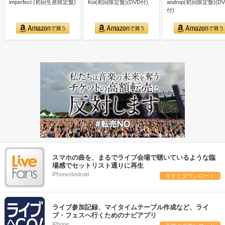
imperfect (初回生産限定盤)
Koi(初回限定盤)(DVD付)
androp(初回限定盤)(D
付)
スマホの曲を、まるでライブ会場で聴いているような臨
場感でセットリスト通りに再生
iPhone/Android
今すぐダウンロード
ライブ参加記録、マイタイムテーブル作成など、ライ
ブ・フェスへ行くためのナビアプリ
iPhone