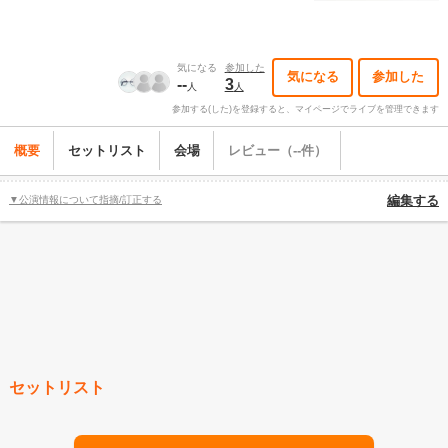
気になる
参加した
気になる
参加した
--
3
人
人
参加する(した)を登録すると、マイページでライブを管理できます
概要
セットリスト
会場
レビュー（--件）
▼公演情報について指摘/訂正する
編集する
セットリスト