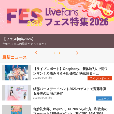
【フェス特集2026】
今年もフェスの季節がやってきた！
最新ニュース
【ライブレポート】Onephony、新体制7人で初ワ
ンマン！乃咲みり＆今田優衣が決意語る＜
Onephony新体制1st Oneman Live はじまりの夏
2026/08/08 (土)
ライブレポート
＞
結那バースデーイベント2026のゲストで斉藤朱夏
＆愛美の出演が決定
2026/08/08 (土)
ニュース
奇妙礼太郎、kojikoji、DENIMSら出演、和歌山の
マーケット型野外イベント『PICNIC JAM 2026』