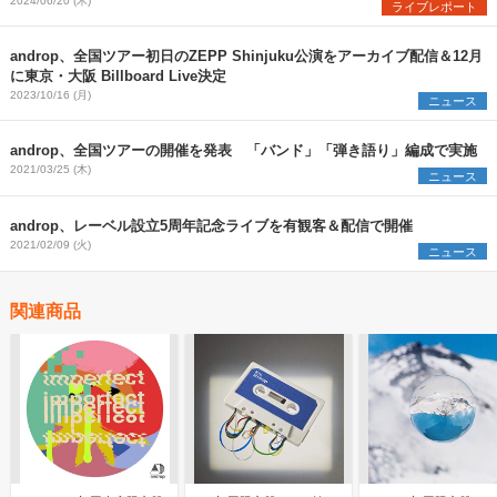
2024/06/20 (木)
ライブレポート
androp、全国ツアー初日のZEPP Shinjuku公演をアーカイブ配信＆12月
に東京・大阪 Billboard Live決定
2023/10/16 (月)
ニュース
androp、全国ツアーの開催を発表 「バンド」「弾き語り」編成で実施
2021/03/25 (木)
ニュース
androp、レーベル設立5周年記念ライブを有観客＆配信で開催
2021/02/09 (火)
ニュース
関連商品