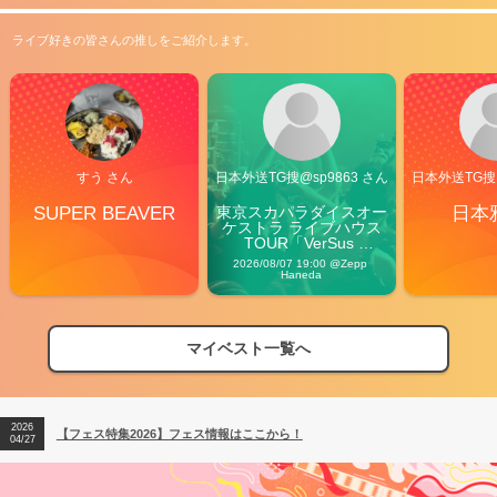
ライブ好きの皆さんの推しをご紹介します。
すう さん
日本外送TG搜@sp9863 さん
日本外送TG搜@
SUPER BEAVER
東京スカパラダイスオー
日本
ケストラ ライブハウス
TOUR「VerSus 
Carnival」
2026/08/07 19:00 @Zepp 
Haneda
マイベスト一覧へ
2026
【フェス特集2026】フェス情報はここから！
04/27
2026
【ライブ動員ランキング】2026年上半期編発表！
07/28
2026
【フェス特集2026】フェス情報はここから！
04/27
2026
【ライブ動員ランキング】2026年上半期編発表！
07/28