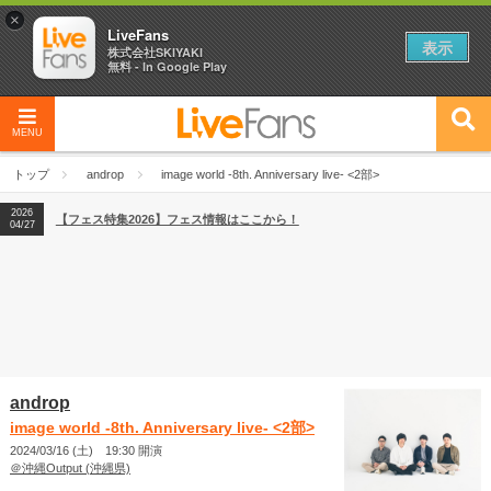
×
LiveFans
表示
株式会社SKIYAKI
無料 - In Google Play
MENU
2026
【フェス特集2026】フェス情報はここから！
04/27
トップ
androp
image world -8th. Anniversary live- <2部>
2026
【ライブ動員ランキング】2026年上半期編発表！
07/28
2026
【フェス特集2026】フェス情報はここから！
04/27
2026
【ライブ動員ランキング】2026年上半期編発表！
07/28
androp
image world -8th. Anniversary live- <2部>
2024/03/16 (土) 19:30 開演
＠沖縄Output (沖縄県)