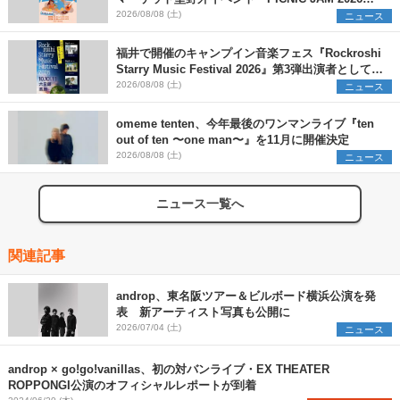
早割チケット発売開始
2026/08/08 (土)
ニュース
福井で開催のキャンプイン音楽フェス『Rockroshi
Starry Music Festival 2026』第3弾出演者として
SCOOBIE DO、かりゆし58、Reiを発表
2026/08/08 (土)
ニュース
omeme tenten、今年最後のワンマンライブ『ten
out of ten 〜one man〜』を11月に開催決定
2026/08/08 (土)
ニュース
ニュース一覧へ
関連記事
androp、東名阪ツアー＆ビルボード横浜公演を発
表 新アーティスト写真も公開に
2026/07/04 (土)
ニュース
androp × go!go!vanillas、初の対バンライブ・EX THEATER
ROPPONGI公演のオフィシャルレポートが到着