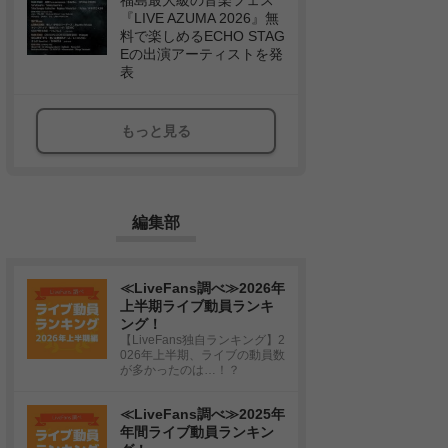
福島最大級の音楽フェス
『LIVE AZUMA 2026』無
料で楽しめるECHO STAG
Eの出演アーティストを発
表
もっと見る
編集部
≪LiveFans調べ≫2026年
上半期ライブ動員ランキ
ング！
【LiveFans独自ランキング】2
026年上半期、ライブの動員数
が多かったのは…！？
≪LiveFans調べ≫2025年
年間ライブ動員ランキン