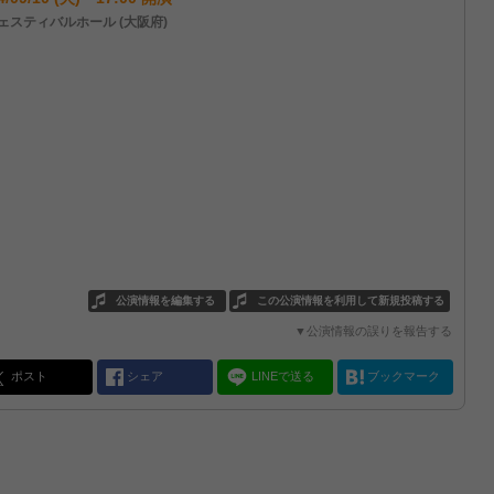
ェスティバルホール (大阪府)
公演情報を編集する
この公演情報を利用して新規投稿する
▼公演情報の誤りを報告する
ポスト
シェア
LINEで送る
ブックマーク