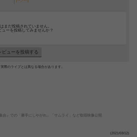
[---／---]
はまだ投稿されていません。
ビューを投稿してみませんか？
レビューを投稿する
、実際のライブとは異なる場合があります。
全員集合』での「勝手にしやがれ」「サムライ」など歌唱映像公開
(2021/03/12)