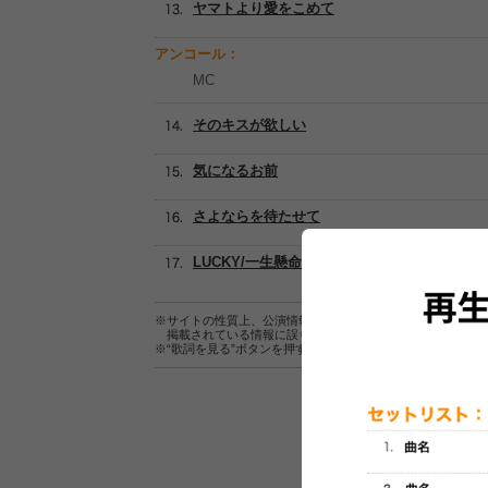
ヤマトより愛をこめて
アンコール：
MC
そのキスが欲しい
気になるお前
さよならを待たせて
LUCKY/一生懸命
※サイトの性質上、公演情報およびセットリスト情報の正確
掲載されている情報に誤りがある場合は、
こちら
よりご連
※“歌詞を見る”ボタンを押すと、株式会社ページワンが運営