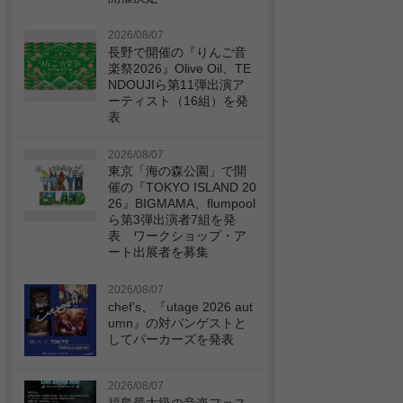
2026/08/07
長野で開催の『りんご音
楽祭2026』Olive Oil、TE
NDOUJIら第11弾出演ア
ーティスト（16組）を発
表
2026/08/07
東京「海の森公園」で開
催の『TOKYO ISLAND 20
26』BIGMAMA、flumpool
ら第3弾出演者7組を発
表 ワークショップ・ア
ート出展者を募集
2026/08/07
chef’s、『utage 2026 aut
umn』の対バンゲストと
してパーカーズを発表
2026/08/07