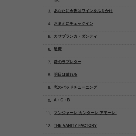
MC
あなたに今夜はワインをふりかけ
おまえにチェックイン
カサブランカ・ダンディ
追憶
渚のラブレター
明日は晴れる
恋のバッドチューニング
A・C・B
マンジャーレ!カンターレ!アモーレ!
THE VANITY FACTORY