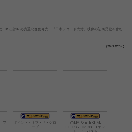
どTBS出演時の貴重映像集発売 『日本レコード大賞』映像の初商品化を含む
(2021/02/26)
・フ
ポイント・オブ・ザ・グロ
YAMATO ETERNAL
ーブ
EDITION File No.10 ヤマ
ト・ザ・ベスト