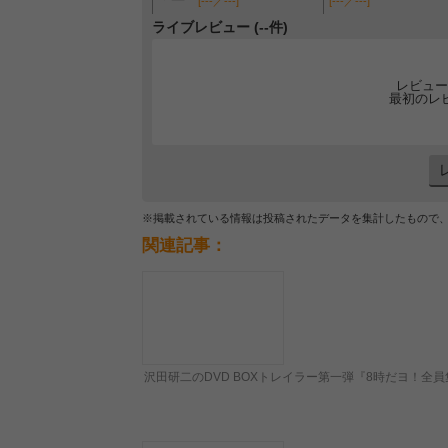
[---／---]
[---／---]
ライブレビュー (--件)
レビュー
最初のレ
※掲載されている情報は投稿されたデータを集計したもので
関連記事：
沢田研二のDVD BOXトレイラー第一弾『8時だヨ！