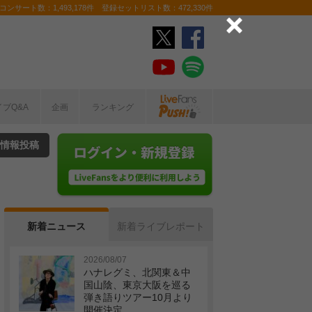
ンサート数：1,493,178件 登録セットリスト数：472,330件
イブQ&A
企画
ランキング
情報投稿
新着ニュース
新着ライブレポート
2026/08/07
ハナレグミ、北関東＆中
国山陰、東京大阪を巡る
弾き語りツアー10月より
開催決定