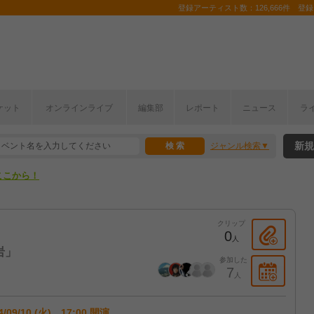
登録アーティスト数：126,666件 登録コ
ケット
オンラインライブ
編集部
レポート
ニュース
ラ
ここから！
新規
ジャンル検索
上半期編発表！
ここから！
上半期編発表！
クリップ
0
人
岩」
参加した
7
人
4/09/10 (火) 17:00 開演