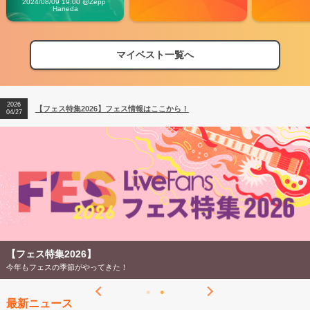
2024/08/09 19:00 @Zepp 
Haneda
マイベスト一覧へ
2026
【フェス特集2026】フェス情報はここから！
04/27
2026
【ライブ動員ランキング】2026年上半期編発表！
07/28
2026
【フェス特集2026】フェス情報はここから！
04/27
2026
【ライブ動員ランキング】2026年上半期編発表！
07/28
【ライブ動員ランキン
ってきた！
LiveFans調べのオリジ
最新ニュース