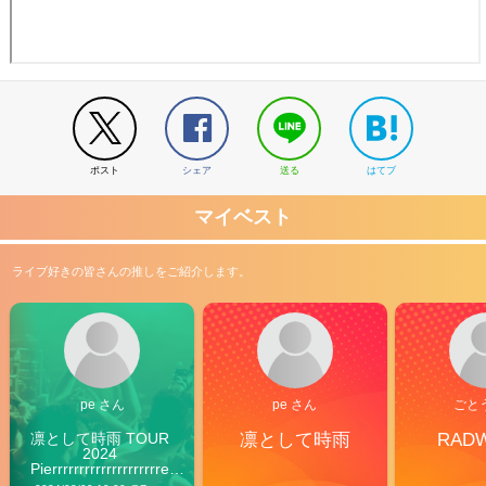
ポスト
シェア
送る
はてブ
マイベスト
ライブ好きの皆さんの推しをご紹介します。
pe さん
pe さん
ごと
凛として時雨 TOUR 
凛として時雨
RAD
2024 
Pierrrrrrrrrrrrrrrrrrrre 
Vibes