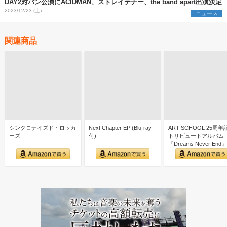
DAY2対バン公演にACIDMAN、ストレイテナー、the band apart出演決定
2023/12/23 (土)
ニュース
関連商品
シンクロナイズド・ロッカ
Next Chapter EP (Blu-ray
ART-SCHOOL 25周年
ーズ
付)
トリビュートアルバム
『Dreams Never End』