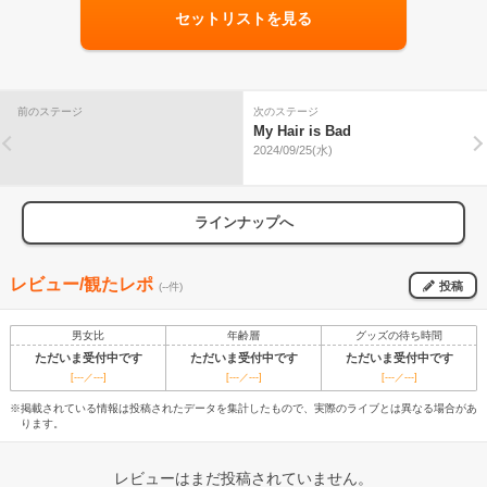
セットリストを見る
前のステージ
次のステージ
My Hair is Bad
2024/09/25(水)
ラインナップへ
レビュー/観たレポ
投稿
(--件)
男女比
年齢層
グッズの待ち時間
ただいま受付中です
ただいま受付中です
ただいま受付中です
[---／---]
[---／---]
[---／---]
※掲載されている情報は投稿されたデータを集計したもので、実際のライブとは異なる場合があ
ります。
レビューはまだ投稿されていません。