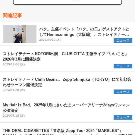
関連記事
ハク。主催イベント『ハク。の日』ゲストアクトと
してHomecomings（大阪編）、ストレイテナー
（東京編）を発表
2026/04/30 (木)
ニュース
ストレイテナー × KOTORI出演 CLUB CITTA’主催ライブ『いいこと』
2026年3月に開催決定
2025/11/04 (火)
ニュース
ストレイテナー × Chilli Beans.、Zepp Shinjuku（TOKYO）にて初顔合
わせツーマン開催決定
2024/11/28 (木)
ニュース
My Hair is Bad、2025年1月にさいたまスーパーアリーナ2daysワンマン
公演決定
2024/03/15 (金)
ニュース
THE ORAL CIGARETTES『東名阪 Zepp Tour 2024 “MARBLES”』