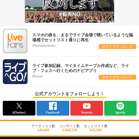
スマホの曲を、まるでライブ会場で聴いているような臨
場感でセットリスト通りに再生
iPhone/Android
今すぐダウンロード
ライブ参加記録、マイタイムテーブル作成など、ライ
ブ・フェスへ行くためのナビアプリ
iPhone
今すぐダウンロード
公式アカウントをフォローしよう！
X(Twitter)
Facebook
Youtube
Spotify
アーティスト数
コンサート数
セットリスト数
126,666
1,493,178
472,330