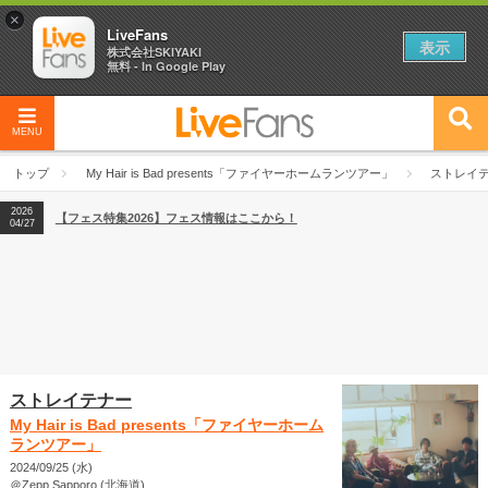
×
LiveFans
表示
株式会社SKIYAKI
無料 - In Google Play
MENU
2026
【フェス特集2026】フェス情報はここから！
04/27
トップ
My Hair is Bad presents「ファイヤーホームランツアー」
ストレイ
2026
【ライブ動員ランキング】2026年上半期編発表！
07/28
2026
【フェス特集2026】フェス情報はここから！
04/27
2026
【ライブ動員ランキング】2026年上半期編発表！
07/28
ストレイテナー
My Hair is Bad presents「ファイヤーホーム
ランツアー」
2024/09/25 (水)
＠Zepp Sapporo (北海道)