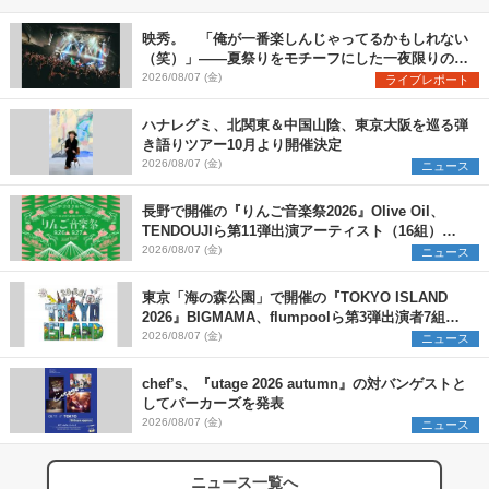
映秀。 「俺が一番楽しんじゃってるかもしれない
（笑）」――夏祭りをモチーフにした一夜限りのス
ペシャルライブ『色祭』レポート
2026/08/07 (金)
ライブレポート
ハナレグミ、北関東＆中国山陰、東京大阪を巡る弾
き語りツアー10月より開催決定
2026/08/07 (金)
ニュース
長野で開催の『りんご音楽祭2026』Olive Oil、
TENDOUJIら第11弾出演アーティスト（16組）を
発表
2026/08/07 (金)
ニュース
東京「海の森公園」で開催の『TOKYO ISLAND
2026』BIGMAMA、flumpoolら第3弾出演者7組を
発表 ワークショップ・アート出展者を募集
2026/08/07 (金)
ニュース
chef’s、『utage 2026 autumn』の対バンゲストと
してパーカーズを発表
2026/08/07 (金)
ニュース
ニュース一覧へ