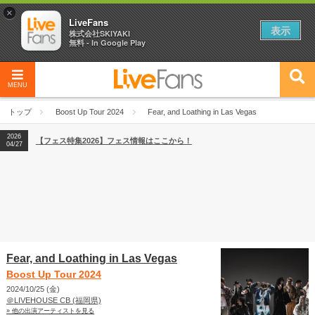
×
LiveFans
表示
株式会社SKIYAKI
無料 - In Google Play
MENU
2026
【フェス特集2026】フェス情報はここから！
04/27
トップ
Boost Up Tour 2024
Fear, and Loathing in Las Vegas
2026
【ライブ動員ランキング】2026年上半期編発表！
07/28
2026
【フェス特集2026】フェス情報はここから！
04/27
2026
【ライブ動員ランキング】2026年上半期編発表！
07/28
Fear, and Loathing in Las Vegas
Boost Up Tour 2024
2024/10/25 (金)
＠LIVEHOUSE CB (福岡県)
» 他の出演アーティストを見る