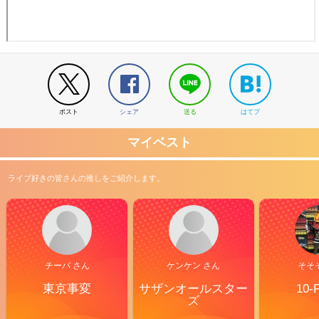
ポスト
シェア
送る
はてブ
マイベスト
ライブ好きの皆さんの推しをご紹介します。
チーバ さん
ケンケン さん
そそ
東京事変
サザンオールスター
10-
ズ