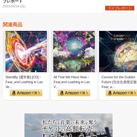
ブレポート
2022/02/14 (月)
ライブレポート
関連商品
StandBy [通常盤] [CD] -
All That We Have Now -
Cocoon for the Golden
Fear, and Loathing in Las
Fear,and Loathing in Las
Future [完全生産限定盤B
Ve…
V…
Fear, a…