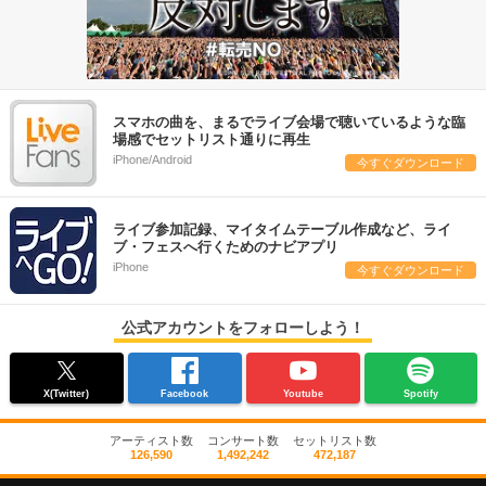
スマホの曲を、まるでライブ会場で聴いているような臨
場感でセットリスト通りに再生
iPhone/Android
今すぐダウンロード
ライブ参加記録、マイタイムテーブル作成など、ライ
ブ・フェスへ行くためのナビアプリ
iPhone
今すぐダウンロード
公式アカウントをフォローしよう！
X(Twitter)
Facebook
Youtube
Spotify
アーティスト数
コンサート数
セットリスト数
126,590
1,492,242
472,187