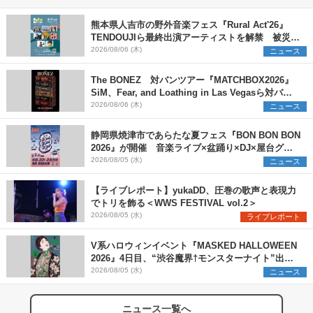
熊本県人吉市の野外音楽フェス『Rural Act'26』
TENDOUJIら最終出演アーティストを解禁 被災地
支援プロジェクトの始動も発表
2026/08/06 (木)
ニュース
The BONEZ 対バンツアー『MATCHBOX2026』
SiM、Fear, and Loathing in Las Vegasら対バン
アーティストを一斉解禁
2026/08/06 (木)
ニュース
静岡県焼津市であらたな夏フェス『BON BON BON
2026』が開催 音楽ライブ×盆踊り×DJ×屋台グル
メ×ランタンナイトで彩る2日間
2026/08/05 (水)
ニュース
【ライブレポート】yukaDD、圧巻の歌声と表現力
でトリを飾る＜WWS FESTIVAL vol.2＞
2026/08/05 (水)
ライブレポート
V系ハロウィンイベント『MASKED HALLOWEEN
2026』4日目、“渋谷魔界†モンスターナイト”出演6
組を発表
2026/08/05 (水)
ニュース
ニュース一覧へ