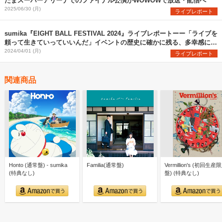
たまスーパーアリーナでのファイナル公演がWOWOWで放送・配信へ
2025/06/30 (月)
ライブレポート
sumika『EIGHT BALL FESTIVAL 2024』ライブレポートーー「ライブを
頼って生きていっていいんだ」イベントの歴史に確かに残る、多幸感に満
ちた瞬間を目撃
2024/04/01 (月)
ライブレポート
関連商品
Honto (通常盤) - sumika
Familia(通常盤)
Vermillion's (初回生産
(特典なし)
盤) (特典なし)