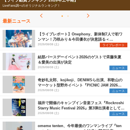
【ライブ動員ランキング 2026年上半期】
LiveFans調べのオリジナルランキング！
最新ニュース
【ライブレポート】Onephony、新体制7人で初ワ
ンマン！乃咲みり＆今田優衣が決意語る＜
Onephony新体制1st Oneman Live はじまりの夏
2026/08/08 (土)
ライブレポート
＞
結那バースデーイベント2026のゲストで斉藤朱夏
＆愛美の出演が決定
2026/08/08 (土)
ニュース
奇妙礼太郎、kojikoji、DENIMSら出演、和歌山の
マーケット型野外イベント『PICNIC JAM 2026』
早割チケット発売開始
2026/08/08 (土)
ニュース
福井で開催のキャンプイン音楽フェス『Rockroshi
Starry Music Festival 2026』第3弾出演者として
SCOOBIE DO、かりゆし58、Reiを発表
2026/08/08 (土)
ニュース
omeme tenten、今年最後のワンマンライブ『ten