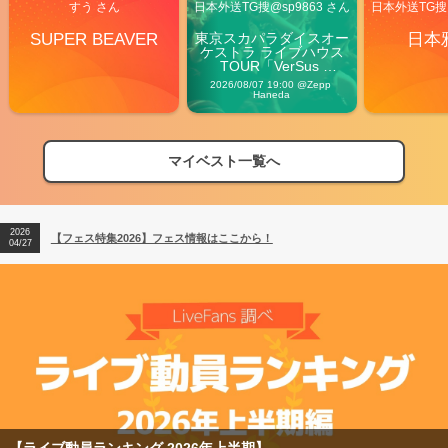
すう さん
日本外送TG搜@sp9863 さん
日本外送TG搜@
SUPER BEAVER
東京スカパラダイスオー
日本
ケストラ ライブハウス
TOUR「VerSus 
Carnival」
2026/08/07 19:00 @Zepp 
Haneda
マイベスト一覧へ
2026
【フェス特集2026】フェス情報はここから！
04/27
2026
【ライブ動員ランキング】2026年上半期編発表！
07/28
2026
【フェス特集2026】フェス情報はここから！
04/27
2026
【ライブ動員ランキング】2026年上半期編発表！
07/28