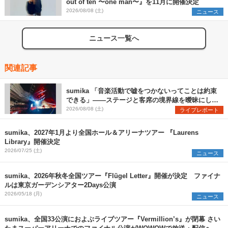
out of ten 〜one man〜』を11月に開催決定
2026/08/08 (土)
ニュース
ニュース一覧へ
関連記事
sumika 「音楽活動で嘘をつかないってことは約束
できる」――ステージと客席の境界線を曖昧にし
た、ツアーファイナル武道館公演レポート
2026/08/08 (土)
ライブレポート
sumika、2027年1月より全国ホール＆アリーナツアー 『Laurens
Library』開催決定
2026/07/25 (土)
ニュース
sumika、2026年秋冬全国ツアー『Flügel Letter』開催が決定 ファイナ
ルは東京ガーデンシアター2Days公演
2026/05/18 (月)
ニュース
sumika、全国33公演におよぶライブツアー『Vermillion’s』が閉幕 さい