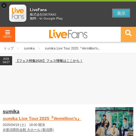
×
LiveFans
表示
株式会社SKIYAKI
無料 - In Google Play
MENU
2026
【フェス特集2026】フェス情報はここから！
04/27
トップ
sumika
sumika Live Tour 2025『Vermillion's』
2026
【ライブ動員ランキング】2026年上半期編発表！
07/28
2026
【フェス特集2026】フェス情報はここから！
04/27
2026
【ライブ動員ランキング】2026年上半期編発表！
07/28
sumika
sumika Live Tour 2025『Vermillion's』
2025/04/19 (土) 18:00 開演
＠新潟県民会館 大ホール (新潟県)