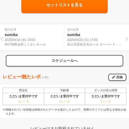
セットリストを見る
前の公演
次の公演
sumika
sumika
2025/04/16 (水) 19:00
2025/04/20 (日) 17:00
神戸国際会館こくさいホール
富山市芸術文化ホール オーバード・ホ
ール 大ホール
スケジュールへ
レビュー/観たレポ
投稿
(--件)
男女比
年齢層
グッズの待ち時間
ただいま受付中です
ただいま受付中です
ただいま受付中です
[---／---]
[---／---]
[---／---]
※掲載されている情報は投稿されたデータを集計したもので、実際のライブとは異なる場合があ
ります。
レビューはまだ投稿されていません。