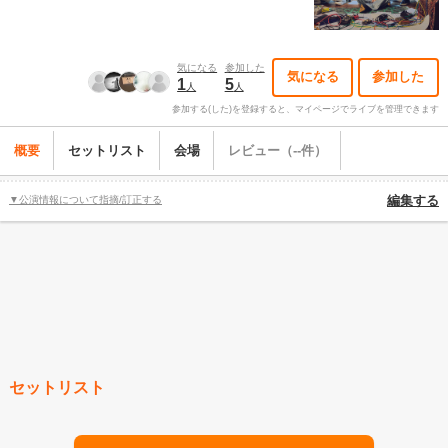
気になる
参加した
気になる
参加した
1
5
人
人
参加する(した)を登録すると、マイページでライブを管理できます
概要
セットリスト
会場
レビュー（--件）
▼公演情報について指摘/訂正する
編集する
セットリスト