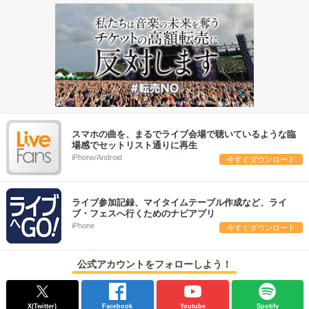
スマホの曲を、まるでライブ会場で聴いているような臨
場感でセットリスト通りに再生
iPhone/Android
今すぐダウンロード
ライブ参加記録、マイタイムテーブル作成など、ライ
ブ・フェスへ行くためのナビアプリ
iPhone
今すぐダウンロード
公式アカウントをフォローしよう！
X(Twitter)
Facebook
Youtube
Spotify