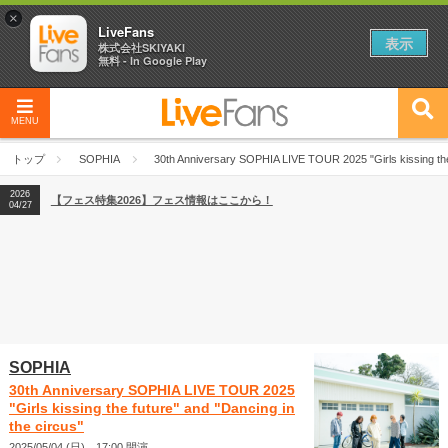
×
LiveFans
表示
株式会社SKIYAKI
無料 - In Google Play
MENU
2026
【フェス特集2026】フェス情報はここから！
04/27
トップ
SOPHIA
30th Anniversary SOPHIA LIVE TOUR 2025 "Girls kissing the 
2026
【ライブ動員ランキング】2026年上半期編発表！
07/28
2026
【フェス特集2026】フェス情報はここから！
04/27
2026
【ライブ動員ランキング】2026年上半期編発表！
07/28
SOPHIA
30th Anniversary SOPHIA LIVE TOUR 2025
"Girls kissing the future" and "Dancing in
the circus"
2025/05/04 (日) 17:00 開演