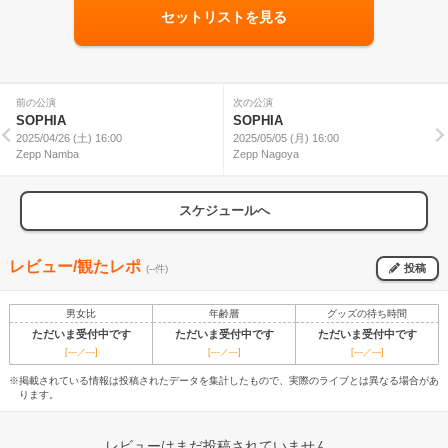
セットリストを見る
前の公演
次の公演
SOPHIA
SOPHIA
2025/04/26 (土) 16:00
2025/05/05 (月) 16:00
Zepp Namba
Zepp Nagoya
スケジュールへ
レビュー/観たレポ
投稿
(--件)
男女比
年齢層
グッズの待ち時間
ただいま受付中です
ただいま受付中です
ただいま受付中です
[---／---]
[---／---]
[---／---]
※掲載されている情報は投稿されたデータを集計したもので、実際のライブとは異なる場合があ
ります。
レビューはまだ投稿されていません。