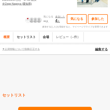
＠Zepp Nagoya (愛知県)
気になる
参加した
気になる
参加した
--
4
人
人
参加する(した)を登録すると、マイページでライブを管理できます
概要
セットリスト
会場
レビュー（--件）
▼公演情報について指摘/訂正する
編集する
セットリスト