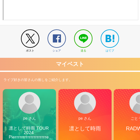
ポスト
シェア
送る
はてブ
マイベスト
ライブ好きの皆さんの推しをご紹介します。
pe さん
pe さん
ごと
凛として時雨 TOUR 
凛として時雨
RAD
2024 
Pierrrrrrrrrrrrrrrrrrrre 