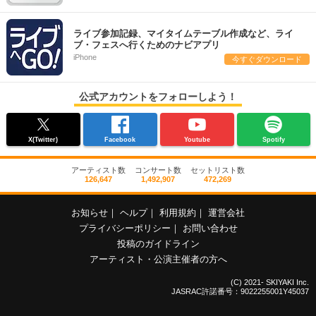
ライブ参加記録、マイタイムテーブル作成など、ライ
ブ・フェスへ行くためのナビアプリ
iPhone
今すぐダウンロード
公式アカウントをフォローしよう！
X(Twitter)
Facebook
Youtube
Spotify
アーティスト数
コンサート数
セットリスト数
126,647
1,492,907
472,269
お知らせ
｜
ヘルプ
｜
利用規約
｜
運営会社
プライバシーポリシー
｜
お問い合わせ
投稿のガイドライン
アーティスト・公演主催者の方へ
(C) 2021- SKIYAKI Inc.
JASRAC許諾番号：9022255001Y45037