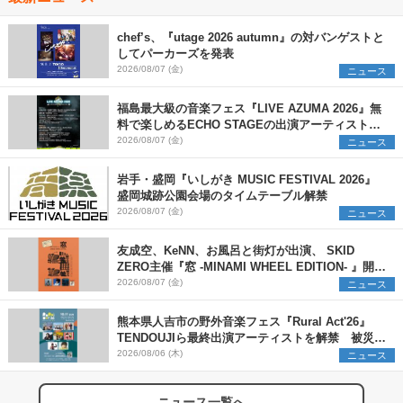
chef’s、『utage 2026 autumn』の対バンゲストと
してパーカーズを発表
2026/08/07 (金)
ニュース
福島最大級の音楽フェス『LIVE AZUMA 2026』無
料で楽しめるECHO STAGEの出演アーティストを
発表
2026/08/07 (金)
ニュース
岩手・盛岡『いしがき MUSIC FESTIVAL 2026』
盛岡城跡公園会場のタイムテーブル解禁
2026/08/07 (金)
ニュース
友成空、KeNN、お風呂と街灯が出演、 SKID
ZERO主催『窓 -MINAMI WHEEL EDITION- 』開催
決定
2026/08/07 (金)
ニュース
熊本県人吉市の野外音楽フェス『Rural Act'26』
TENDOUJIら最終出演アーティストを解禁 被災地
支援プロジェクトの始動も発表
2026/08/06 (木)
ニュース
ニュース一覧へ